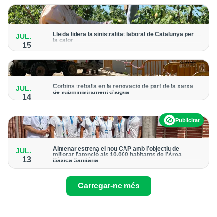
emblemàtics del municipi pel seu valor històric, arquitectònic,
arqueològic i identitari
Agricultura
Lleida lidera la sinistralitat laboral de Catalunya per
JUL.
Successos
la calor
15
CCOO vincula la dada al pes del sector agroalimentari i
reclama protocols d'obligat compliment per a totes les
empreses
Corbins treballa en la renovació de part de la xarxa
JUL.
de subministrament d’aigua
14
Les actuacions s’emmarquen dins les subvencions de l’ACA
per millorar l’eficiència del servei
Publicitat
Almenar estrena el nou CAP amb l’objectiu de
JUL.
millorar l’atenció als 10.000 habitants de l’Àrea
13
Bàsica Sanitària
Les instal•lacions han costat 3,3 milions d’euros i s’han
dissenyat de forma eficient per aprofitar la llum i millorar
l’eficiència
Carregar-ne més