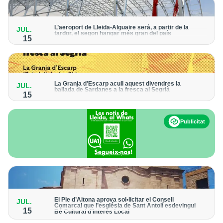
L'Urgell
L’aeroport de Lleida-Alguaire serà, a partir de la
JUL.
tardor, el segon hangar més gran del país
La Noguera
15
El Govern vol ampliar el sòl destinat a l’activitat econòmica de
la infraestructura després que s’hagi “esgotat”
La Segarra
Opinió
La Granja d'Escarp acull aquest divendres la
JUL.
ballada de Sardanes a la fresca al Segrià
15
Solsonès
La plaça Nova aplegarà onze sardanistes a partir de les nou
del vespre
Contra
Publicitat
Pallars Sobirà
Pallars Jussà
Alta Ribagorça
El Ple d’Aitona aprova sol•licitar el Consell
Alt Urgell
JUL.
Comarcal que l’església de Sant Antolí esdevingui
15
Bé Cultural d’Interès Local
La declaració reforçarà la protecció d’un dels edificis més
Val d'Aran