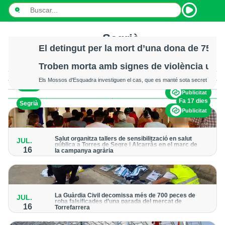
Segrià
INICI
El detingut per la mort d’una dona de 75 an
Totes
L’Ajuntament ha fet una crida a no difondre rumors o informacions
Troben morta amb signes de violència una
NOTÍCIES
sense confirmar en relació amb el cas
Totes
Els Mossos d'Esquadra investiguen el cas, que es manté sota secret
Fa 15 dies
Segrià
PODCASTS
de sumari, mentre el municipi ha decretat tres dies de dol oficial
Publicitat
Lleida
Fa 17 dies
Segrià
PROGRAMES
Publicitat
Segrià
ESPORTS
Salut organitza tallers de sensibilització en salut
Esports
JUL.
pública a Torres de Segre i Alcarràs en el marc de
16
CONTACTE
la campanya agrària
General
Hi han participat prop de 40 persones treballadores allotjades
en els dos albergs municipals
Editorial
La Guàrdia Civil decomissa més de 700 peces de
JUL.
Pla d'Urgell
roba falsificades d’una parada del mercat de
16
Torrefarrera
Els productes estan valorats en més de 67.000 euros
Les Garrigues