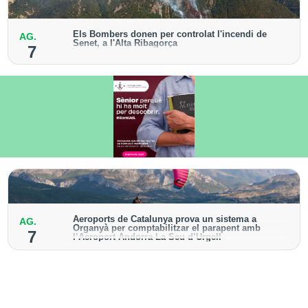
Els Bombers donen per controlat l'incendi de
AG.
Senet, a l'Alta Ribagorça
7
El cos manté la vigilància de la zona amb drons i
mitjans aeris per detectar possibles punts calents
Aeroports de Catalunya prova un sistema a
AG.
Organyà per comptabilitzar el parapent amb
7
l’Aeroport Andorra-La Seu d’Urgell
El dispositiu geolocalitza els parapentistes amb una
aplicació mòbil per donar pas als avions amb vols
instrumentals