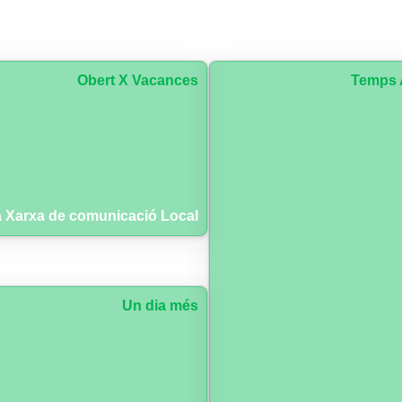
Obert X Vacances
Temps 
 Xarxa de comunicació Local
Un dia més