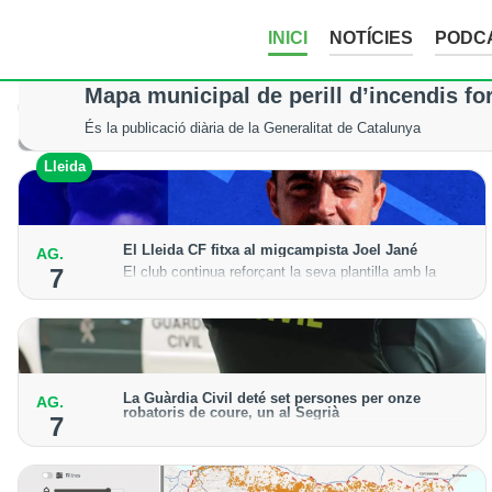
INICI
NOTÍCIES
PODC
La tempesta d’aquesta nit deixa pedreg
Mapa municipal de perill d’incendis fo
Tot i els xàfecs i la calamarsa, els cultius del Segrià, la Noguera
És la publicació diària de la Generalitat de Catalunya
Lleida
Lleida
El Lleida CF fitxa al migcampista Joel Jané
AG.
El club continua reforçant la seva plantilla amb la
7
incorporació del jugador lleidatà per a la temporada
2026-27
La Guàrdia Civil deté set persones per onze
AG.
robatoris de coure, un al Segrià
7
El grup hauria robat 85 tones de coure en empreses
d'Aragó i Catalunya i en plantes fotovoltaiques de
Castella-la Manxa