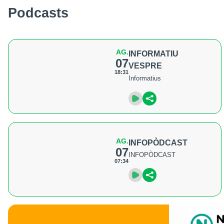
Podcasts
AG.
INFORMATIU
07
VESPRE
18:31
Informatius
AG.
INFOPÒDCAST
07
INFOPÒDCAST
07:34