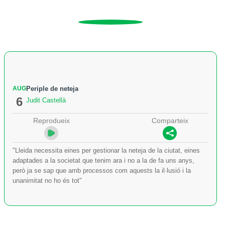
AUG
Periple de neteja
6
Judit Castellà
Reprodueix
Comparteix
"Lleida necessita eines per gestionar la neteja de la ciutat, eines
adaptades a la societat que tenim ara i no a la de fa uns anys,
però ja se sap que amb processos com aquests la il·lusió i la
unanimitat no ho és tot"