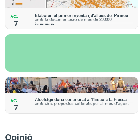
Elaboren el primer inventari d'allaus del Pirineu
AG.
amb la documentació de més de 20.000
7
fenòmens
Obra de l'Institut Cartogràfic i Geològic de Catalunya,
amb dades a partir del 1427
Alcoletge dona continuïtat a ‘l’Estiu a la Fresca’
AG.
amb cinc propostes culturals per al mes d’agost
7
Un dels grans protagonistes de la programació serà
l’astronomia amb ‘Alcoletge mira al cel’
Opinió