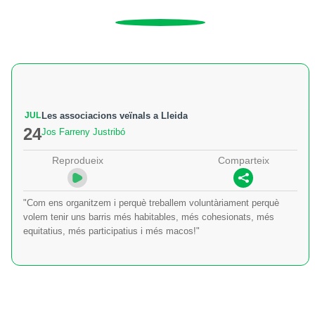
JUL
Les associacions veïnals a Lleida
24
Jos Farreny Justribó
Reprodueix
Comparteix
"Com ens organitzem i perquè treballem voluntàriament perquè
volem tenir uns barris més habitables, més cohesionats, més
equitatius, més participatius i més macos!"