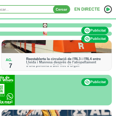
EN DIRECTE
Cercar
o pateix afectacions significatives
INICI
Publicitat
NOTÍCIES
Publicitat
PODCASTS
Reestablerta la circulació de l'RL3 i l'RL4 entre
AG.
PROGRAMES
Lleida i Manresa després de l'atropellament
7
d'una persona a Bell-lloc d'Urgell
ESPORTS
Els trens aniran recuperant la freqüència de pas
habitual de forma progressiva
CONTACTE
Publicitat