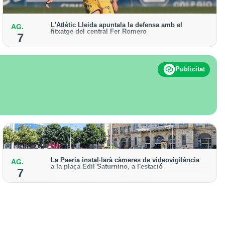
L'Atlètic Lleida apuntala la defensa amb el
AG.
fitxatge del central Fer Romero
7
Arriba per cobrir la lesió de llarga durada de Cristian
Abreu
Publicitat
La Paeria instal·larà càmeres de videovigilància
AG.
a la plaça Edil Saturnino, a l'estació
7
A proposta del grup municipal de Junts