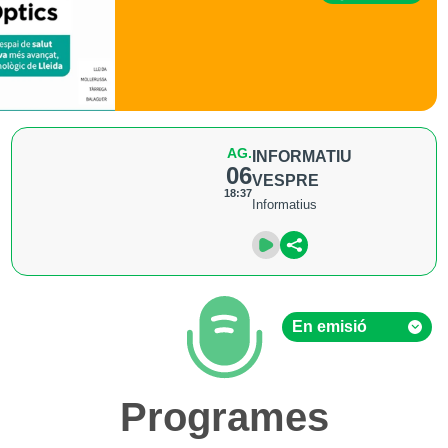
AG.
INFORMATIU
06
VESPRE
18:37
Informatius
En emisió
En emisió
Programes
Hemeroteca