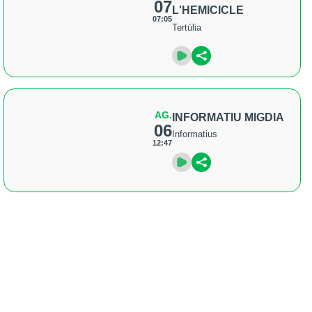
07
L'HEMICICLE
07:05
Tertúlia
AG.
INFORMATIU MIGDIA
06
Informatius
12:47