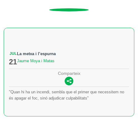
JUL
La metxa i l’espurna
21
Jaume Moya i Matas
Comparteix
"Quan hi ha un incendi, sembla que el primer que necessitem no
és apagar el foc, sinó adjudicar culpabilitats"