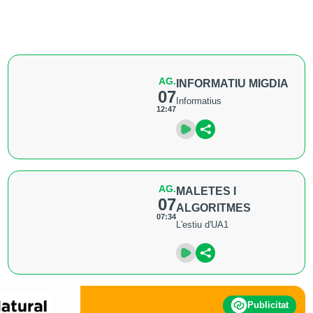
AG.
INFORMATIU MIGDIA
07
Informatius
12:47
AG.
MALETES I
07
ALGORITMES
07:34
L'estiu d'UA1
Publicitat