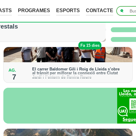
ASTS
PROGRAMES
ESPORTS
CONTACTE
ades de fins a 7 cm a Raimat, però la verema n
restals
 i l’Urgell no han sofert danys
Fa 13 hores
Fa 15 dies
El carrer Baldomer Gili i Roig de Lleida s’obre
AG.
al trànsit per millorar la connexió entre Ciutat
7
Jardí i l’entorn de Rovira Roure
S’ha urbanitzat un tram de 135 metres, que incorpora
voreres accessibles, arbrat i renovació dels serveis
urbans