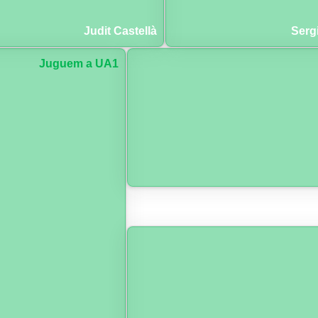
Judit Castellà
Serg
Juguem a UA1