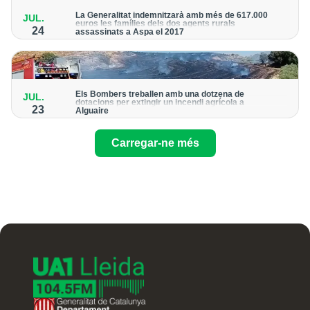
La Generalitat indemnitzarà amb més de 617.000
JUL.
euros les famílies dels dos agents rurals
24
assassinats a Aspa el 2017
Un canvi legislatiu reconeix el dret de rescabalament dels
agents que pateixin danys o lesions a la feina
Els Bombers treballen amb una dotzena de
JUL.
dotacions per extingir un incendi agrícola a
23
Alguaire
El foc afecta un camp segat i bales de palla, mentre que els
dos flancs de l'incendi estan continguts
Carregar-ne més