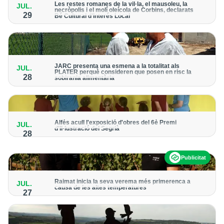
Les restes romanes de la vil·la, el mausoleu, la
JUL.
necròpolis i el molí oleícola de Corbins, declarats
29
Bé Cultural d’Interés Local
Agricultura
La història del municipi també compta amb elements medievals
com ara de l’època de dominació almoràvit o la petjada dels
templers i posteriorment els hospitalers
Successos
JARC presenta una esmena a la totalitat als
JUL.
PLATER perquè consideren que posen en risc la
28
sobirania alimentària
El sindicat alerta que hi ha 300.000 hectàrees agrícoles
afectades i aposta per situar renovables a les mitjanes de les
autopistes
Alfés acull l'exposició d'obres del 6è Premi
JUL.
d'Il·lustració del Segrià
28
En el recorregut es poden veure 16 peces originals, totes elles
inspirades en el poema ‘La màgia del foc’, de Carme Romia
Publicitat
Raimat inicia la seva verema més primerenca a
JUL.
causa de les altes temperatures
27
El celler ha reforçat el reg de suport i ha deixat més vegetació
als ceps per protegir el raïm de la radiació solar