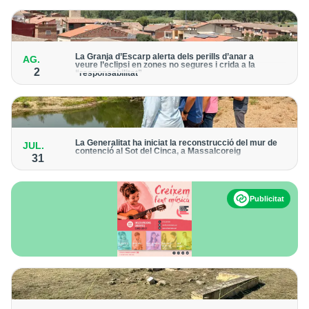
executar les obres de conservació a l'immoble de Vallmanya, a
Alcarràs
L'Urgell
La Noguera
La Granja d’Escarp alerta dels perills d’anar a
AG.
veure l’eclipsi en zones no segures i crida a la
2
“responsabilitat”
La Segarra
Pobles petits programen activitats per a públic reduït davant la
falta de recursos per gestionar grans multituds
Opinió
Solsonès
La Generalitat ha iniciat la reconstrucció del mur de
JUL.
contenció al Sot del Cinca, a Massalcoreig
31
L’objectiu de l’actuació és “evitar la inundació de les finques de
Contra
la zona en cas d’avingudes”
Pallars Sobirà
Publicitat
Pallars Jussà
Alta Ribagorça
Alt Urgell
Val d'Aran