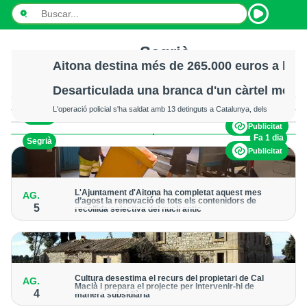
Segrià
INICI
Aitona destina més de 265.000 euros a la mi
Totes
La inversió ha permès actuar sobre més de 38 quilòmetres de
Desarticulada una branca d'un càrtel mexic
NOTÍCIES
camins per garantir unes infraestructures més segures i duradores
Totes
L'operació policial s'ha saldat amb 13 detinguts a Catalunya, dels
Fa 8 hores
Segrià
PODCASTS
quals 12 han ingressat a presó
Publicitat
Lleida
Fa 1 dia
Segrià
PROGRAMES
Publicitat
Segrià
ESPORTS
Esports
L'Ajuntament d'Aitona ha completat aquest mes
AG.
d’agost la renovació de tots els contenidors de
CONTACTE
5
recollida selectiva del nucli antic
General
Durant la tasca s'han substituït els recipients petits destinats a
les fraccions de vidre, envasos, paper i cartró, matèria
orgànica i resta
Editorial
Pla d'Urgell
Cultura desestima el recurs del propietari de Cal
AG.
Macià i prepara el projecte per intervenir-hi de
4
manera subsidiària
Les Garrigues
La Generalitat haurà de demanar autorització judicial per