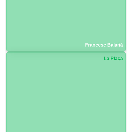
Francesc Balañá
La Plaça