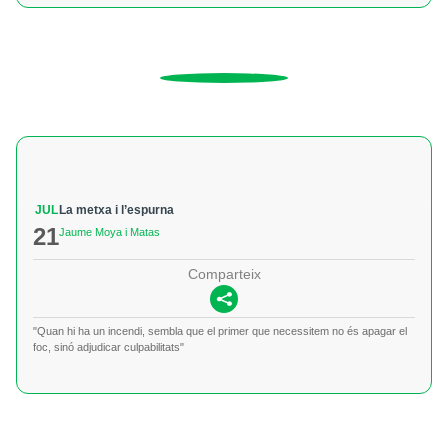
JUL
La metxa i l’espurna
21
Jaume Moya i Matas
Comparteix
"Quan hi ha un incendi, sembla que el primer que necessitem no és apagar el
foc, sinó adjudicar culpabilitats"