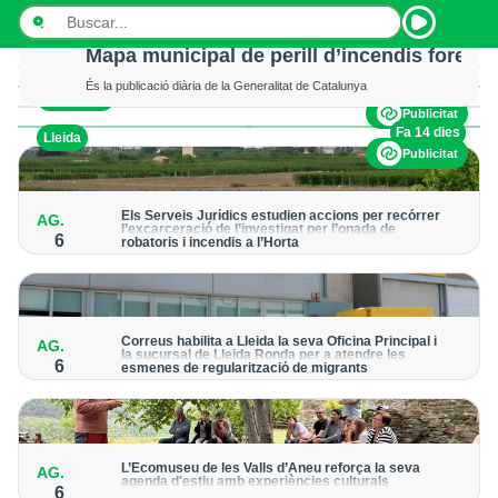
Mor un excursionista en patir un accident 
Els serveis d’emergència no van poder fer res per salvar-li la vida
Mapa municipal de perill d’incendis foresta
És la publicació diària de la Generalitat de Catalunya
Fa 15 hores
Val d'Aran
INICI
Publicitat
Fa 14 dies
Lleida
NOTÍCIES
Publicitat
PODCASTS
Els Serveis Jurídics estudien accions per recórrer
AG.
l’excarceració de l’investigat per l’onada de
PROGRAMES
6
robatoris i incendis a l’Horta
Des de la Paeria de Lleida demanen que s’analitzin les vies
legals disponibles després de la decisió judicial
ESPORTS
CONTACTE
Correus habilita a Lleida la seva Oficina Principal i
AG.
la sucursal de Lleida Ronda per a atendre les
6
esmenes de regularització de migrants
La presentació de les sol·licituds es podran fer fins al 30 de
setembre i no s’haurà de demanar cita prèvia
L’Ecomuseu de les Valls d’Àneu reforça la seva
AG.
agenda d'estiu amb experiències culturals
6