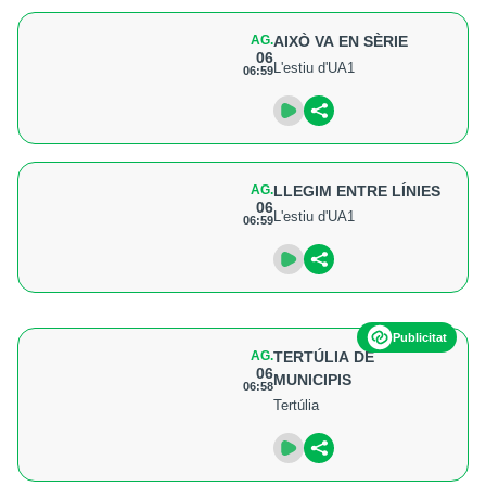
AG.
AIXÒ VA EN SÈRIE
06
L'estiu d'UA1
06:59
AG.
LLEGIM ENTRE LÍNIES
06
L'estiu d'UA1
06:59
Publicitat
AG.
TERTÚLIA DE
06
MUNICIPIS
06:58
Tertúlia