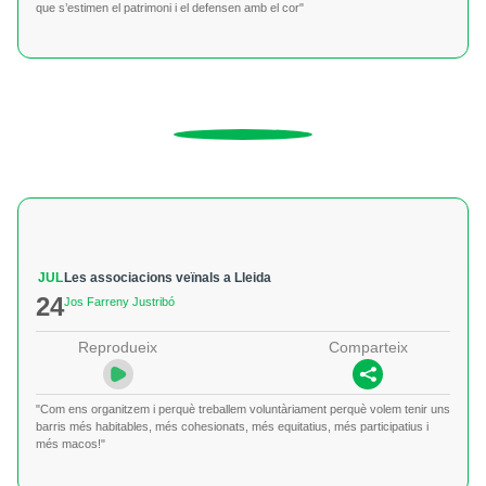
que s’estimen el patrimoni i el defensen amb el cor"
JUL
Les associacions veïnals a Lleida
24
Jos Farreny Justribó
Reprodueix
Comparteix
"Com ens organitzem i perquè treballem voluntàriament perquè volem tenir uns
barris més habitables, més cohesionats, més equitatius, més participatius i
més macos!"