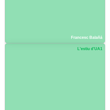
Francesc Balañá
L'estiu d'UA1