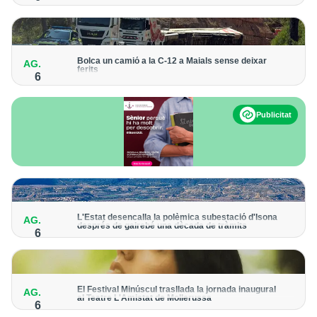
Hi haurà ofertes d'activitats patrimonials, visites guiades i
propostes teatralitzades fins al 31 d'agost
Bolca un camió a la C-12 a Maials sense deixar
AG.
ferits
6
El sinistre ha obligat a donar pas alternatiu a la carretera
Publicitat
L'Estat desencalla la polèmica subestació d'Isona
AG.
després de gairebé una dècada de tràmits
6
L’Ajuntament presentarà un recurs contra la resolució "per
intentar impedir la construcció"
El Festival Minúscul trasllada la jornada inaugural
AG.
al Teatre L'Amistat de Mollerussa
6
El recital de la cantautora Raquel Lúa obrirà la cinquena edició