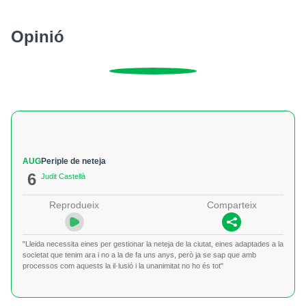
Opinió
AUG
Periple de neteja
6
Judit Castellà
Reprodueix
Comparteix
"Lleida necessita eines per gestionar la neteja de la ciutat, eines adaptades a la
societat que tenim ara i no a la de fa uns anys, però ja se sap que amb
processos com aquests la il·lusió i la unanimitat no ho és tot"