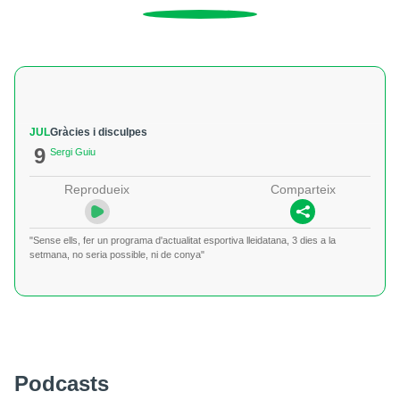
JUL
Gràcies i disculpes
9
Sergi Guiu
Reprodueix
Comparteix
"Sense ells, fer un programa d'actualitat esportiva lleidatana, 3 dies a la
setmana, no seria possible, ni de conya"
Podcasts