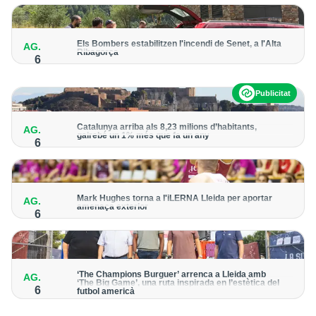
del cicle
Els Bombers estabilitzen l'incendi de Senet, a l'Alta
AG.
Ribagorça
6
El cos manté activat un helicòpter bombarder i descarta
enviar-hi efectius terrestres
Publicitat
Catalunya arriba als 8,23 milions d’habitants,
AG.
gairebé un 1% més que fa un any
6
Lleida registra uns 468.000 habitants, amb un increment de
l’1,3% de la població
Mark Hughes torna a l'iLERNA Lleida per aportar
AG.
amenaça exterior
6
L'escorta americà va vestir la samarreta bordeus la temporada
2021-2022
‘The Champions Burguer’ arrenca a Lleida amb
AG.
‘The Big Game’, una ruta inspirada en l’estètica del
6
futbol americà
La primera edició que es va celebrar a la ciutat va acollir prop
de 150.000 visitants