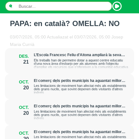
PAPA: en català? OMELLA: NO
INICI
03/07/2026, 05:00
Actualiazat el
03/07/2026, 05:00
Josep
NOTÍCIES
Maria Currià
PODCASTS
L’Escola Francesc Feliu d’Aitona ampliarà la seva
DES.
zona del pati
Els treballs han de permetre dotar a aquest centre educatiu
21
d’una nova àrea d’esbarjo per als alumnes amb l’objectiu
PROGRAMES
d’ampliar els recursos que s’ofereixen a la comunitat educativa
ESPORTS
El comerç dels petits municipis ha aguantat millor
OCT.
la crisi econòmica provocada per la Covid que el de
Les limitacions de moviment han afectat més als establiments
20
les grans ciutats
dels grans nuclis, que sovint depenen dels visitants d'altres
CONTACTE
indrets
El comerç dels petits municipis ha aguantat millor
OCT.
la crisi econòmica provocada per la Covid que el de
Les limitacions de moviment han afectat més als establiments
20
les grans ciutats
dels grans nuclis, que sovint depenen dels visitants d'altres
indrets
El comerç dels petits municipis ha aguantat millor
OCT.
la crisi econòmica provocada per la Covid que el de
Les limitacions de moviment han afectat més als establiments
20