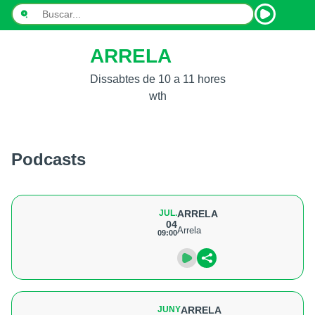
ARRELA
INICI
Dissabtes de 10 a 11 hores
NOTÍCIES
wth
PODCASTS
PROGRAMES
Podcasts
ESPORTS
CONTACTE
JUL.
ARRELA
04
Arrela
09:00
JUNY
ARRELA