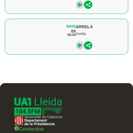
MAIG
ARRELA
09
Arrela
09:00
Contactins