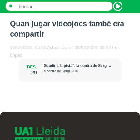
Quan jugar videojocs també era
INICI
compartir
NOTÍCIES
06/07/2026, 05:00
Actualiazat el
06/07/2026, 05:00
Eric
PODCASTS
López
“Gaudir a la pista”, la contra de Sergi
DES.
PROGRAMES
Guiu
La contra de Sergi Guiu
29
ESPORTS
CONTACTE