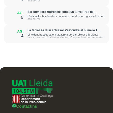
alta del foc
Els Bombers retiren els efectius terrestres de
AG.
l'incendi de Senet per la inestabilitat meteorològica
L'helicòpter bombarder continuarà fent descàrregues a la zona
5
alta del foc
La terrassa d’un entresol s’esfondra al número 15
AG.
del carrer Pi i Margall de Lleida sense causar ferits
L’incident ha afectat el magatzem del bar ubicat a la planta
4
baixa, que com l’habitatge afectat, s’ha precintat per seguretat
Contactins