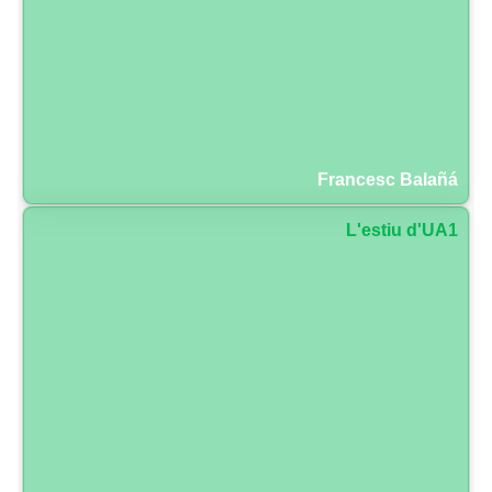
Francesc Balañá
L'estiu d'UA1