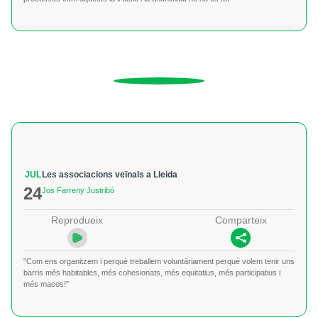
JUL
Les associacions veïnals a Lleida
24
Jos Farreny Justribó
Reprodueix
Comparteix
"Com ens organitzem i perquè treballem voluntàriament perquè volem tenir uns
barris més habitables, més cohesionats, més equitatius, més participatius i
més macos!"