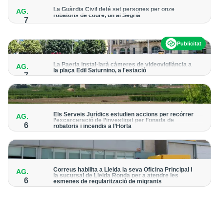
La Guàrdia Civil deté set persones per onze
AG.
robatoris de coure, un al Segrià
7
El grup hauria robat 85 tones de coure en empreses d'Aragó i
Catalunya i en plantes fotovoltaiques de Castella-la Manxa
Publicitat
La Paeria instal·larà càmeres de videovigilància a
AG.
la plaça Edil Saturnino, a l'estació
7
A proposta del grup municipal de Junts
Els Serveis Jurídics estudien accions per recórrer
AG.
l’excarceració de l’investigat per l’onada de
6
robatoris i incendis a l’Horta
Des de la Paeria de Lleida demanen que s’analitzin les vies
legals disponibles després de la decisió judicial
Correus habilita a Lleida la seva Oficina Principal i
AG.
la sucursal de Lleida Ronda per a atendre les
6
esmenes de regularització de migrants
La presentació de les sol·licituds es podran fer fins al 30 de
setembre i no s’haurà de demanar cita prèvia