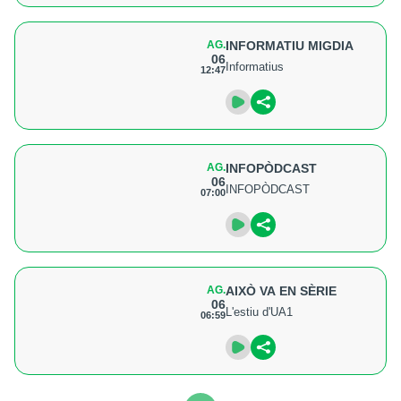
AG.
INFORMATIU MIGDIA
06
Informatius
12:47
AG.
INFOPÒDCAST
06
INFOPÒDCAST
07:00
AG.
AIXÒ VA EN SÈRIE
06
L'estiu d'UA1
06:59