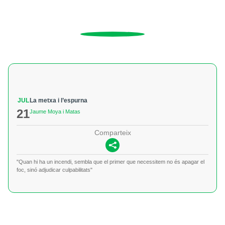
JUL
La metxa i l’espurna
21
Jaume Moya i Matas
Comparteix
"Quan hi ha un incendi, sembla que el primer que necessitem no és apagar el
foc, sinó adjudicar culpabilitats"