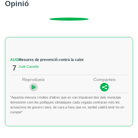
Opinió
AUG
Mesures de prevenció contra la calor
7
Judit Castellà
Reprodueix
Comparteix
"Aquesta mesura i moltes d’altres que es van impulsant des dels municipis
demostren com les polítiques climàtiques cada vegada centraran més les
actuacions de govern i això, de cara a l’any que ve, també caldrà tenir-ho en
compte"