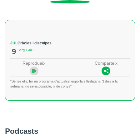
JUL
Gràcies i disculpes
9
Sergi Guiu
Reprodueix
Comparteix
"Sense ells, fer un programa d'actualitat esportiva lleidatana, 3 dies a la
setmana, no seria possible, ni de conya"
Podcasts