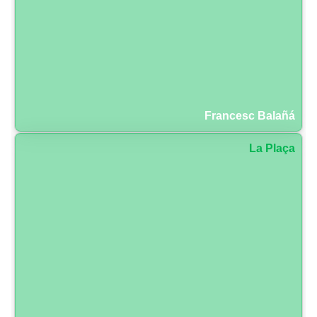
Francesc Balañá
La Plaça