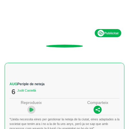
Publicitat
AUG
Periple de neteja
6
Judit Castellà
Reprodueix
Comparteix
"Lleida necessita eines per gestionar la neteja de la ciutat, eines adaptades a la
societat que tenim ara i no a la de fa uns anys, però ja se sap que amb
processos com aquests la il·lusió i la unanimitat no ho és tot"