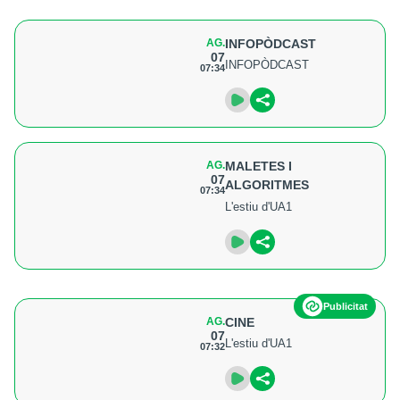
AG.
INFOPÒDCAST
07
INFOPÒDCAST
07:34
AG.
MALETES I
07
ALGORITMES
07:34
L'estiu d'UA1
Publicitat
AG.
CINE
07
L'estiu d'UA1
07:32