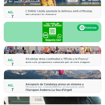
L'Atlètic Lleida apuntala la defensa amb el fitxatge
AG.
del central Fer Romero
7
Arriba per cobrir la lesió de llarga durada de Cristian Abreu
Publicitat
Alcoletge dona continuïtat a ‘l’Estiu a la Fresca’
AG.
amb cinc propostes culturals per al mes d’agost
7
Un dels grans protagonistes de la programació serà
l’astronomia amb ‘Alcoletge mira al cel’
Aeroports de Catalunya prova un sistema a
AG.
Organyà per comptabilitzar el parapent amb
7
l’Aeroport Andorra-La Seu d’Urgell
El dispositiu geolocalitza els parapentistes amb una aplicació
mòbil per donar pas als avions amb vols instrumentals