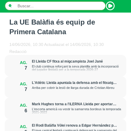
La UE Balàfia és equip de
INICI
Primera Catalana
NOTÍCIES
14/06/2026, 10:30
Actualiazat el
14/06/2026, 10:30
PODCASTS
Redacció
El Lleida CF fitxa al migcampista Joel Jané
AG.
PROGRAMES
El club continua reforçant la seva plantilla amb la incorporació
7
del jugador lleidatà per a la temporada 2026-27
ESPORTS
L'Atlètic Lleida apuntala la defensa amb el fitxatge
AG.
del central Fer Romero
CONTACTE
Arriba per cobrir la lesió de llarga durada de Cristian Abreu
7
Mark Hughes torna a l'iLERNA Lleida per aportar
AG.
amenaça exterior
L'escorta americà va vestir la samarreta bordeus la temporada
6
2021-2022
El Rodi Balàfia Vòlei renova a Edgar Hernández per
AG.
a la temporada 2026-2027
El jove central lleidatà continuarà defensant la samarreta del