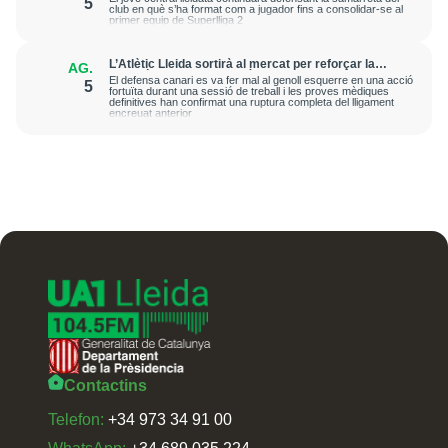
5
club en què s’ha format com a jugador fins a consolidar-se al
primer equip de Superlliga 2
L’Atlètic Lleida sortirà al mercat per reforçar la
AG.
posició de central després de la greu lesió que ha
El defensa canari es va fer mal al genoll esquerre en una acció
5
patit Cristian Abreu
fortuïta durant una sessió de treball i les proves mèdiques
definitives han confirmat una ruptura completa del lligament
encreuat anterior
Contactins
Telefon:
+34 973 34 91 00