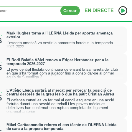
EN DIRECTE
Cercar
INICI
Mark Hughes torna a l'iLERNA Lleida per aportar amenaça
.
exterior
6
L'escorta americà va vestir la samarreta bordeus la temporada
NOTÍCIES
2021-2022
PODCASTS
El Rodi Balàfia Vòlei renova a Edgar Hernández per a la
.
temporada 2026-2027
5
PROGRAMES
El jove central lleidatà continuarà defensant la samarreta del club
en què s’ha format com a jugador fins a consolidar-se al primer
equip de Superlliga 2
ESPORTS
L’Atlètic Lleida sortirà al mercat per reforçar la posició de
.
CONTACTE
central després de la greu lesió que ha patit Cristian Abreu
5
El defensa canari es va fer mal al genoll esquerre en una acció
fortuïta durant una sessió de treball i les proves mèdiques
definitives han confirmat una ruptura completa del lligament
encreuat anterior
Mikel Garitaonandia reforça el cos tècnic de l'iLERNA Lleida
.
de cara a la propera temporada