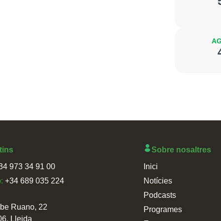
AG
tins
Sobre nosaltres
34 973 34 91 00
Inici
p:
+34 689 035 224
Notícies
Podcasts
sbe Ruano, 22
Programes
06, Lleida