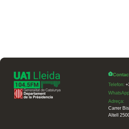
Contac
Telefon:
+
WhatsAp
Adreça:
Carrer Bi
Altell 250