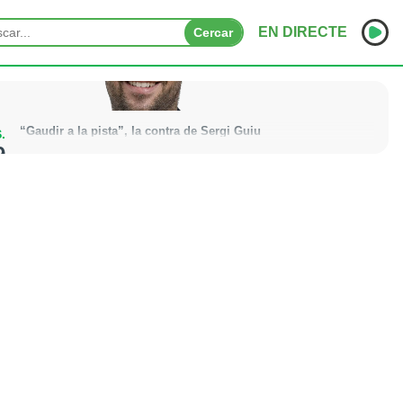
EN DIRECTE
Cercar
INICI
“Gaudir a la pista”, la contra de Sergi Guiu
.
NOTÍCIES
La contra de Sergi Guiu
9
PODCASTS
PROGRAMES
ESPORTS
CONTACTE