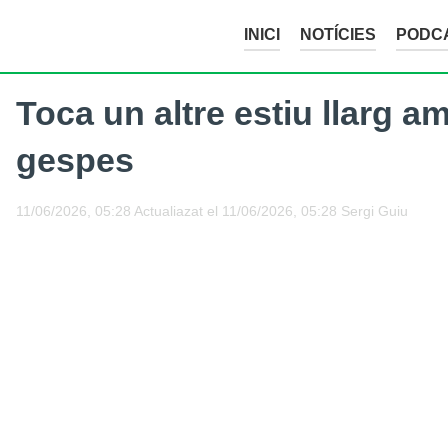
INICI
NOTÍCIES
PODC
Toca un altre estiu llarg
gespes
11/06/2026, 05:28
Actualiazat el
11/06/2026, 05:28
Sergi Guiu