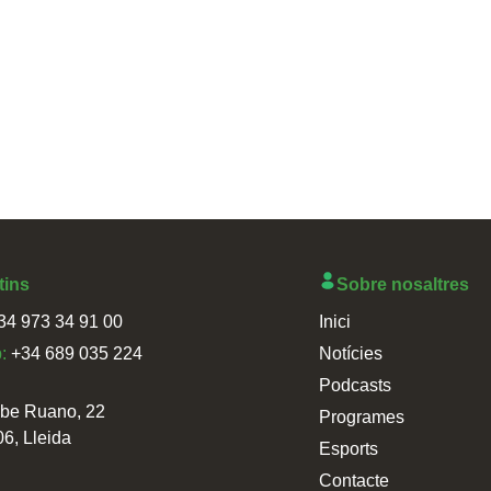
tins
Sobre nosaltres
34 973 34 91 00
Inici
p:
+34 689 035 224
Notícies
Podcasts
sbe Ruano, 22
Programes
06, Lleida
Esports
Contacte