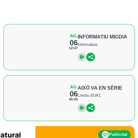
AG.
INFORMATIU MIGDIA
06
Informatius
12:47
AG.
AIXÒ VA EN SÈRIE
06
L'estiu d'UA1
06:59
Publicitat