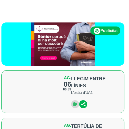
Publicitat
AG.
LLEGIM ENTRE
06
LÍNIES
06:59
L'estiu d'UA1
AG.
TERTÚLIA DE