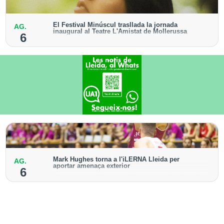
El Festival Minúscul trasllada la jornada
AG.
inaugural al Teatre L'Amistat de Mollerussa
6
El recital de la cantautora Raquel Lúa obrirà la
cinquena edició del cicle
Mark Hughes torna a l'iLERNA Lleida per
AG.
aportar amenaça exterior
6
L'escorta americà va vestir la samarreta bordeus la
temporada 2021-2022