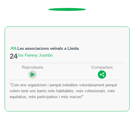
JUL
Les associacions veïnals a Lleida
24
Jos Farreny Justribó
Reprodueix
Comparteix
"Com ens organitzem i perquè treballem voluntàriament perquè
volem tenir uns barris més habitables, més cohesionats, més
equitatius, més participatius i més macos!"