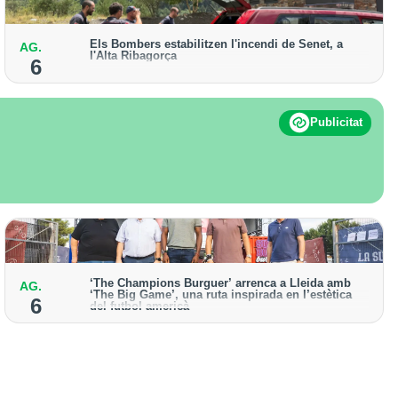
Els Bombers estabilitzen l'incendi de Senet, a
AG.
l'Alta Ribagorça
6
El cos manté activat un helicòpter bombarder i
descarta enviar-hi efectius terrestres
Publicitat
‘The Champions Burguer’ arrenca a Lleida amb
AG.
‘The Big Game’, una ruta inspirada en l’estètica
6
del futbol americà
La primera edició que es va celebrar a la ciutat va
acollir prop de 150.000 visitants