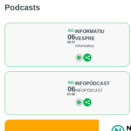
Podcasts
AG.
INFORMATIU
06
VESPRE
18:37
Informatius
AG.
INFOPÒDCAST
06
INFOPÒDCAST
07:00