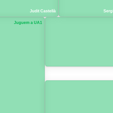
Judit Castellà
Serg
Juguem a UA1