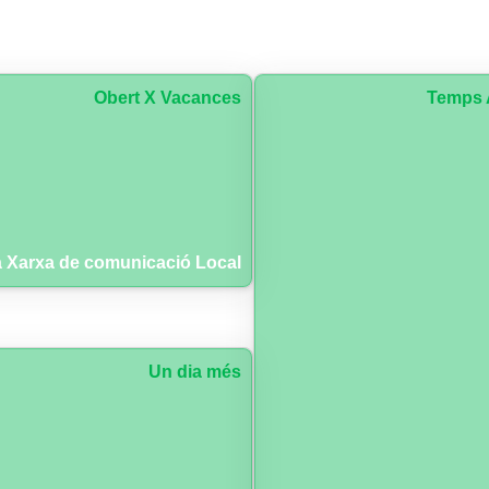
Obert X Vacances
Temps 
 Xarxa de comunicació Local
Un dia més