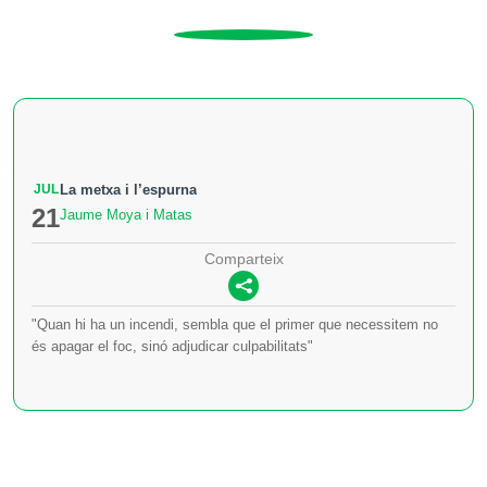
JUL
La metxa i l’espurna
21
Jaume Moya i Matas
Comparteix
"Quan hi ha un incendi, sembla que el primer que necessitem no
és apagar el foc, sinó adjudicar culpabilitats"