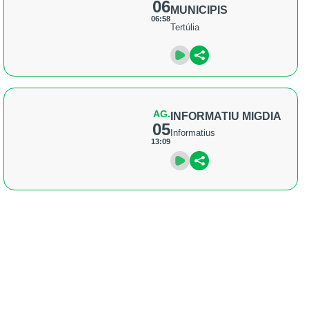
06
MUNICIPIS
06:58
Tertúlia
AG.
INFORMATIU MIGDIA
05
Informatius
13:09