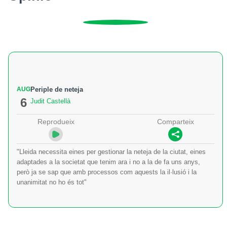
AUG
Periple de neteja
6
Judit Castellà
Reprodueix
Comparteix
"Lleida necessita eines per gestionar la neteja de la ciutat, eines
adaptades a la societat que tenim ara i no a la de fa uns anys,
però ja se sap que amb processos com aquests la il·lusió i la
unanimitat no ho és tot"