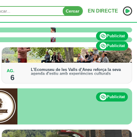
EN DIRECTE
Cercar
INICI
Publicitat
NOTÍCIES
Publicitat
PODCASTS
L’Ecomuseu de les Valls d’Àneu reforça la seva
AG.
PROGRAMES
agenda d'estiu amb experiències culturals
6
Hi haurà ofertes d'activitats patrimonials, visites
ESPORTS
guiades i propostes teatralitzades fins al 31 d'agost
CONTACTE
Publicitat