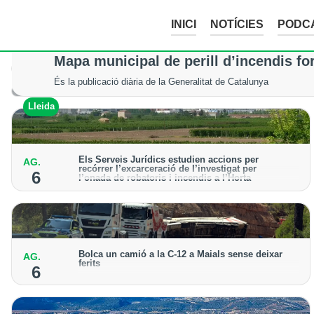
INICI
NOTÍCIES
PODC
Mor un excursionista en patir un accid
Mapa municipal de perill d’incendis fo
Els serveis d’emergència no van poder fer res per salvar-li la vi
És la publicació diària de la Generalitat de Catalunya
Val d'Aran
Lleida
Els Serveis Jurídics estudien accions per
AG.
recórrer l’excarceració de l’investigat per
6
l’onada de robatoris i incendis a l’Horta
Des de la Paeria de Lleida demanen que s’analitzin
les vies legals disponibles després de la decisió
judicial
Bolca un camió a la C-12 a Maials sense deixar
AG.
ferits
6
El sinistre ha obligat a donar pas alternatiu a la
carretera