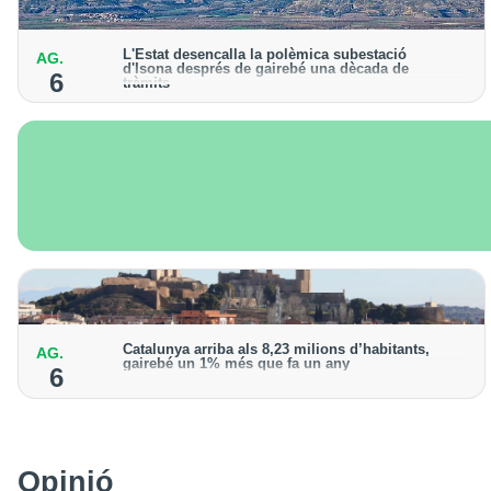
L'Estat desencalla la polèmica subestació
AG.
d'Isona després de gairebé una dècada de
6
tràmits
L’Ajuntament presentarà un recurs contra la resolució
"per intentar impedir la construcció"
Catalunya arriba als 8,23 milions d’habitants,
AG.
gairebé un 1% més que fa un any
6
Lleida registra uns 468.000 habitants, amb un
increment de l’1,3% de la població
Opinió