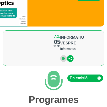
AG.
INFORMATIU
05
VESPRE
18:33
Informatius
En emisió
En emisió
Programes
Hemeroteca