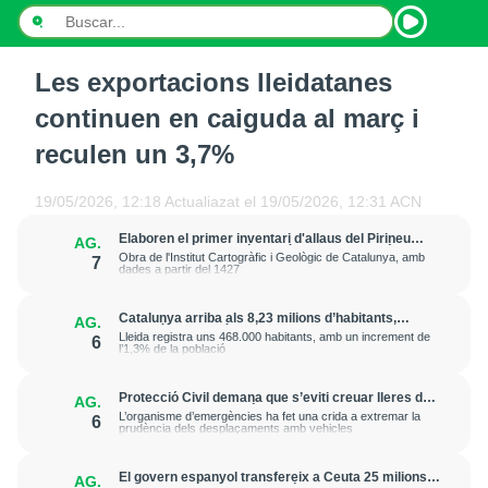
Les exportacions lleidatanes
INICI
continuen en caiguda al març i
NOTÍCIES
reculen un 3,7%
PODCASTS
19/05/2026, 12:18
Actualiazat el
19/05/2026, 12:31
ACN
PROGRAMES
Elaboren el primer inventari d'allaus del Pirineu
AG.
amb la documentació de més de 20.000 fenòmens
Obra de l'Institut Cartogràfic i Geològic de Catalunya, amb
7
dades a partir del 1427
ESPORTS
Catalunya arriba als 8,23 milions d’habitants,
AG.
CONTACTE
gairebé un 1% més que fa un any
Lleida registra uns 468.000 habitants, amb un increment de
6
l’1,3% de la població
Protecció Civil demana que s’eviti creuar lleres de
AG.
rius davant la previsió de fortes pluges d’aquest
L’organisme d’emergències ha fet una crida a extremar la
6
dijous a la tarda
prudència dels desplaçaments amb vehicles
El govern espanyol transfereix a Ceuta 25 milions
AG.