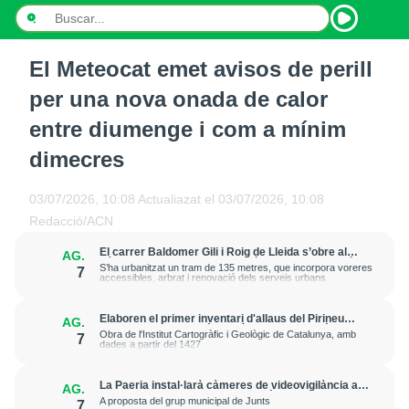
El Meteocat emet avisos de perill
INICI
per una nova onada de calor
NOTÍCIES
entre diumenge i com a mínim
dimecres
PODCASTS
PROGRAMES
03/07/2026, 10:08
Actualiazat el
03/07/2026, 10:08
Redacció/ACN
ESPORTS
El carrer Baldomer Gili i Roig de Lleida s’obre al
AG.
trànsit per millorar la connexió entre Ciutat Jardí i
S’ha urbanitzat un tram de 135 metres, que incorpora voreres
7
CONTACTE
l’entorn de Rovira Roure
accessibles, arbrat i renovació dels serveis urbans
Elaboren el primer inventari d'allaus del Pirineu
AG.
amb la documentació de més de 20.000 fenòmens
Obra de l'Institut Cartogràfic i Geològic de Catalunya, amb
7
dades a partir del 1427
La Paeria instal·larà càmeres de videovigilància a
AG.
la plaça Edil Saturnino, a l'estació
A proposta del grup municipal de Junts
7