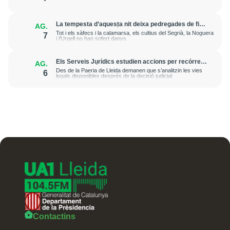
La tempesta d’aquesta nit deixa pedregades de fins
AG.
a 7 cm a Raimat, però la verema no pateix
Tot i els xàfecs i la calamarsa, els cultius del Segrià, la Noguera
7
afectacions significatives
i l’Urgell no han sofert danys
Els Serveis Jurídics estudien accions per recórrer
AG.
l’excarceració de l’investigat per l’onada de
Des de la Paeria de Lleida demanen que s’analitzin les vies
6
robatoris i incendis a l’Horta
legals disponibles després de la decisió judicial
Contactins