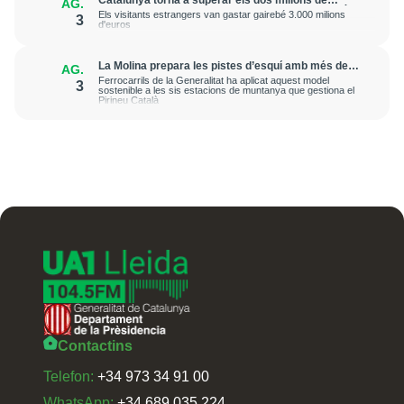
AG.
turistes internacionals en un mes de juny després
Els visitants estrangers van gastar gairebé 3.000 milions
3
de sis anys
d'euros
La Molina prepara les pistes d’esquí amb més de
AG.
3.000 ovelles
Ferrocarrils de la Generalitat ha aplicat aquest model
3
sostenible a les sis estacions de muntanya que gestiona el
Pirineu Català
Contactins
Telefon:
+34 973 34 91 00
WhatsApp:
+34 689 035 224