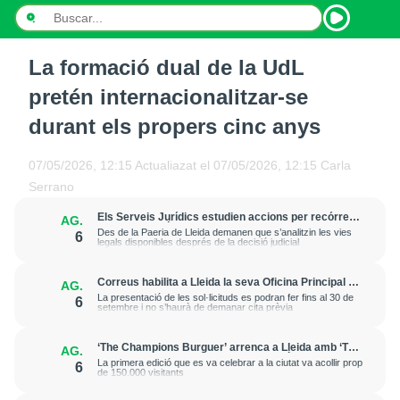
La formació dual de la UdL
INICI
pretén internacionalitzar-se
NOTÍCIES
durant els propers cinc anys
PODCASTS
07/05/2026, 12:15
Actualiazat el
07/05/2026, 12:15
Carla
Serrano
PROGRAMES
Els Serveis Jurídics estudien accions per recórrer
AG.
l’excarceració de l’investigat per l’onada de
ESPORTS
Des de la Paeria de Lleida demanen que s’analitzin les vies
6
robatoris i incendis a l’Horta
legals disponibles després de la decisió judicial
CONTACTE
Correus habilita a Lleida la seva Oficina Principal i
AG.
la sucursal de Lleida Ronda per a atendre les
La presentació de les sol·licituds es podran fer fins al 30 de
6
esmenes de regularització de migrants
setembre i no s’haurà de demanar cita prèvia
‘The Champions Burguer’ arrenca a Lleida amb ‘The
AG.
Big Game’, una ruta inspirada en l’estètica del futbol
La primera edició que es va celebrar a la ciutat va acollir prop
6
americà
de 150.000 visitants