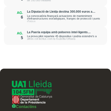
de 150.000 visitants
La Diputació de Lleida destina 300.000 euros a
AG.
reforçar la prevenció d’incendis forestals
La convocatòria finançarà actuacions de manteniment
6
d’infraestructures estratègiques, franges de protecció i punts
d’aigua
La Paeria equipa amb polseres intel·ligents
AG.
treballadors municipals que fan feina al carrer per
La prova pilot reparteix 45 dispositius i podria estendre's a
5
prevenir cops de calor
altres col·lectius com la Guàrdia Urbana
Contactins