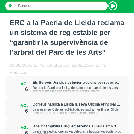
ERC a la Paeria de Lleida reclama
INICI
un sistema de reg estable per
NOTÍCIES
“garantir la supervivència de
l’arbrat del Parc de les Arts”
PODCASTS
PROGRAMES
19/06/2026, 10:49
Actualiazat el
19/06/2026, 10:49
Redacció
ESPORTS
Els Serveis Jurídics estudien accions per recórrer
AG.
l’excarceració de l’investigat per l’onada de
Des de la Paeria de Lleida demanen que s’analitzin les vies
6
CONTACTE
robatoris i incendis a l’Horta
legals disponibles després de la decisió judicial
Correus habilita a Lleida la seva Oficina Principal i
AG.
la sucursal de Lleida Ronda per a atendre les
La presentació de les sol·licituds es podran fer fins al 30 de
6
esmenes de regularització de migrants
setembre i no s’haurà de demanar cita prèvia
‘The Champions Burguer’ arrenca a Lleida amb ‘The
AG.
Big Game’, una ruta inspirada en l’estètica del futbol
La primera edició que es va celebrar a la ciutat va acollir prop
6
americà