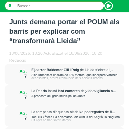
Junts demana portar el POUM als
INICI
barris per explicar com
NOTÍCIES
“transformarà Lleida”
PODCASTS
18/06/2026, 18:20
Actualiazat el
18/06/2026, 18:20
Redacció
PROGRAMES
El carrer Baldomer Gili i Roig de Lleida s’obre al
AG.
trànsit per millorar la connexió entre Ciutat Jardí i
ESPORTS
S’ha urbanitzat un tram de 135 metres, que incorpora voreres
7
l’entorn de Rovira Roure
accessibles, arbrat i renovació dels serveis urbans
CONTACTE
La Paeria instal·larà càmeres de videovigilància a
AG.
la plaça Edil Saturnino, a l'estació
A proposta del grup municipal de Junts
7
La tempesta d’aquesta nit deixa pedregades de fins
AG.
a 7 cm a Raimat, però la verema no pateix
Tot i els xàfecs i la calamarsa, els cultius del Segrià, la Noguera
7
afectacions significatives
i l’Urgell no han sofert danys