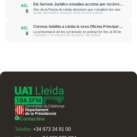
Els Serveis Jurídics estudien accions per recórrer
AG.
l’excarceració de l’investigat per l’onada de
Des de la Paeria de Lleida demanen que s’analitzin les vies
6
robatoris i incendis a l’Horta
legals disponibles després de la decisió judicial
Correus habilita a Lleida la seva Oficina Principal i
AG.
la sucursal de Lleida Ronda per a atendre les
La presentació de les sol·licituds es podran fer fins al 30 de
6
esmenes de regularització de migrants
setembre i no s’haurà de demanar cita prèvia
Contactins
Telefon:
+34 973 34 91 00