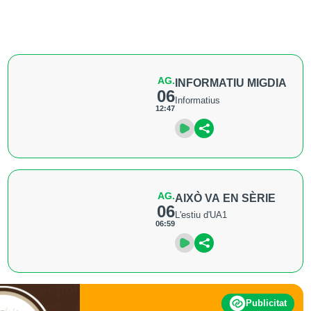
AG.
INFORMATIU MIGDIA
06
Informatius
12:47
AG.
AIXÒ VA EN SÈRIE
06
L'estiu d'UA1
06:59
Publicitat