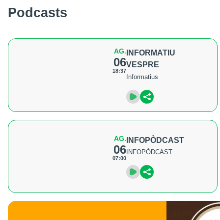
Podcasts
AG.
INFORMATIU
06
VESPRE
18:37
Informatius
AG.
INFOPÒDCAST
06
INFOPÒDCAST
07:00