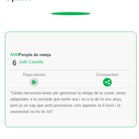
AUG
Periple de neteja
6
Judit Castellà
Reprodueix
Comparteix
"Lleida necessita eines per gestionar la neteja de la ciutat, eines
adaptades a la societat que tenim ara i no a la de fa uns anys,
però ja se sap que amb processos com aquests la il·lusió i la
unanimitat no ho és tot"