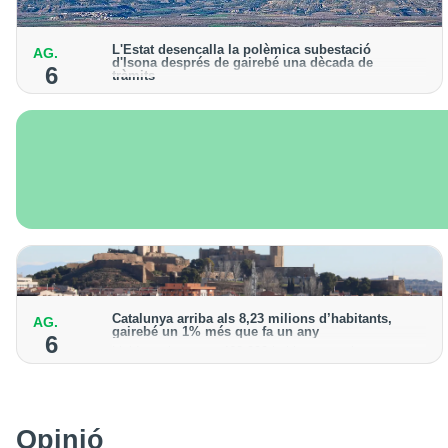
L'Estat desencalla la polèmica subestació
AG.
d'Isona després de gairebé una dècada de
6
tràmits
L’Ajuntament presentarà un recurs contra la resolució
"per intentar impedir la construcció"
Catalunya arriba als 8,23 milions d’habitants,
AG.
gairebé un 1% més que fa un any
6
Lleida registra uns 468.000 habitants, amb un
increment de l’1,3% de la població
Opinió