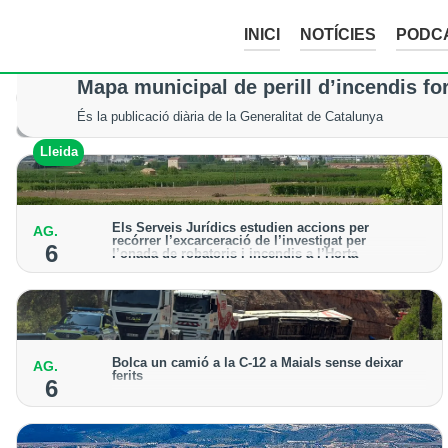
INICI
NOTÍCIES
PODC
Mor un excursionista en patir un accid
Mapa municipal de perill d’incendis fo
Els serveis d’emergència no van poder fer res per salvar-li la vi
És la publicació diària de la Generalitat de Catalunya
Val d'Aran
Lleida
Els Serveis Jurídics estudien accions per
AG.
recórrer l’excarceració de l’investigat per
6
l’onada de robatoris i incendis a l’Horta
Des de la Paeria de Lleida demanen que s’analitzin
les vies legals disponibles després de la decisió
judicial
Bolca un camió a la C-12 a Maials sense deixar
AG.
ferits
6
El sinistre ha obligat a donar pas alternatiu a la
carretera