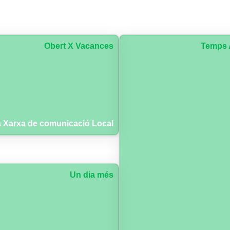
Obert X Vacances
Temps 
 Xarxa de comunicació Local
Un dia més