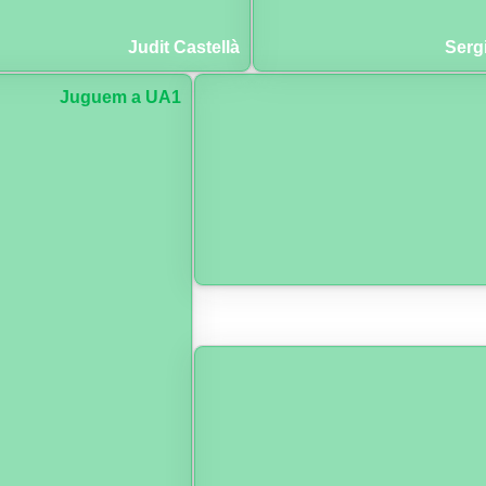
Judit Castellà
Serg
Juguem a UA1