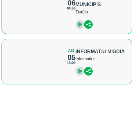
06
MUNICIPIS
06:58
Tertúlia
AG.
INFORMATIU MIGDIA
05
Informatius
13:09