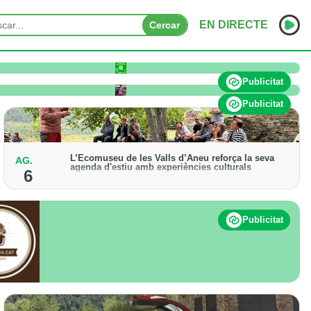
EN DIRECTE
Cercar
INICI
Publicitat
NOTÍCIES
Publicitat
PODCASTS
L’Ecomuseu de les Valls d’Àneu reforça la seva
AG.
PROGRAMES
agenda d'estiu amb experiències culturals
6
Hi haurà ofertes d'activitats patrimonials, visites
ESPORTS
guiades i propostes teatralitzades fins al 31 d'agost
CONTACTE
Publicitat