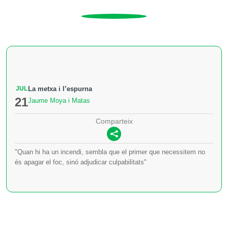
JUL
La metxa i l’espurna
21
Jaume Moya i Matas
Comparteix
"Quan hi ha un incendi, sembla que el primer que necessitem no
és apagar el foc, sinó adjudicar culpabilitats"