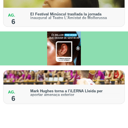
El Festival Minúscul trasllada la jornada
AG.
inaugural al Teatre L'Amistat de Mollerussa
6
El recital de la cantautora Raquel Lúa obrirà la
cinquena edició del cicle
Mark Hughes torna a l'iLERNA Lleida per
AG.
aportar amenaça exterior
6
L'escorta americà va vestir la samarreta bordeus la
temporada 2021-2022