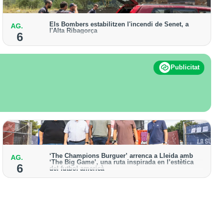
Els Bombers estabilitzen l'incendi de Senet, a
AG.
l'Alta Ribagorça
6
El cos manté activat un helicòpter bombarder i
descarta enviar-hi efectius terrestres
Publicitat
‘The Champions Burguer’ arrenca a Lleida amb
AG.
‘The Big Game’, una ruta inspirada en l’estètica
6
del futbol americà
La primera edició que es va celebrar a la ciutat va
acollir prop de 150.000 visitants