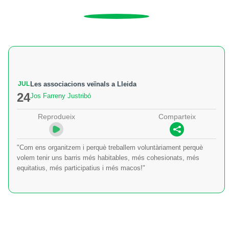
JUL
Les associacions veïnals a Lleida
24
Jos Farreny Justribó
Reprodueix
Comparteix
"Com ens organitzem i perquè treballem voluntàriament perquè
volem tenir uns barris més habitables, més cohesionats, més
equitatius, més participatius i més macos!"