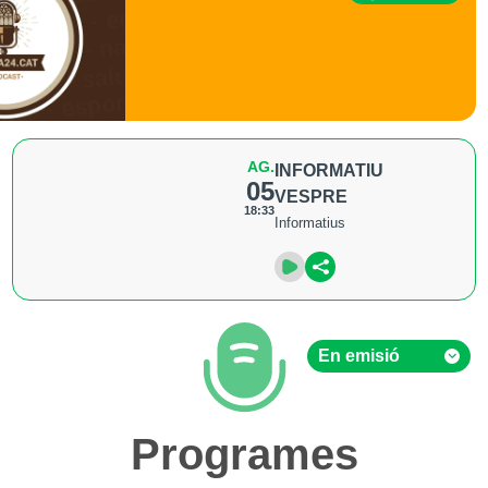
AG.
INFORMATIU
05
VESPRE
18:33
Informatius
En emisió
En emisió
Programes
Hemeroteca