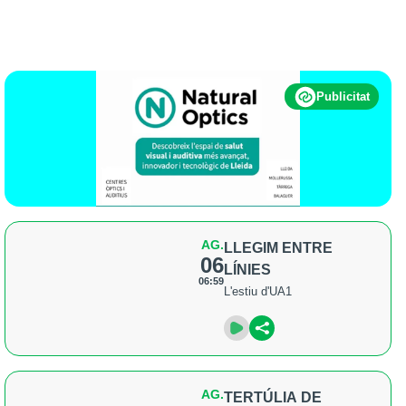
Publicitat
AG.
LLEGIM ENTRE
06
LÍNIES
06:59
L'estiu d'UA1
AG.
TERTÚLIA DE