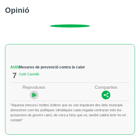
Opinió
AUG
Mesures de prevenció contra la calor
7
Judit Castellà
Reprodueix
Comparteix
"Aquesta mesura i moltes d’altres que es van impulsant des dels municipis
demostren com les polítiques climàtiques cada vegada centraran més les
actuacions de govern i això, de cara a l’any que ve, també caldrà tenir-ho en
compte"