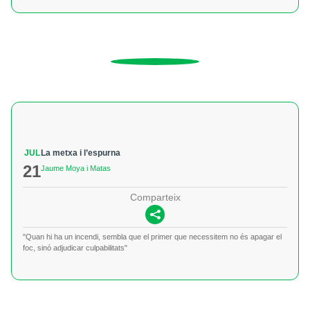
JUL
La metxa i l’espurna
21
Jaume Moya i Matas
Comparteix
"Quan hi ha un incendi, sembla que el primer que necessitem no és apagar el
foc, sinó adjudicar culpabilitats"