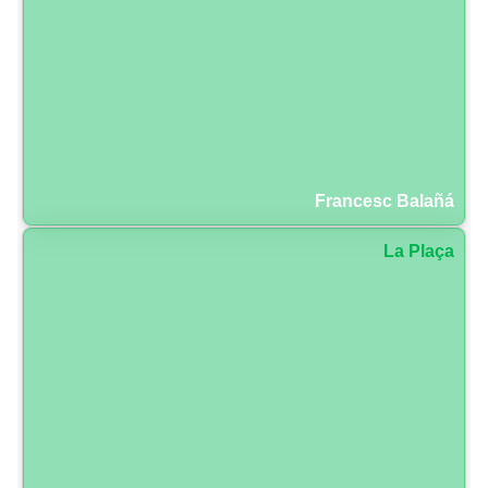
Francesc Balañá
La Plaça