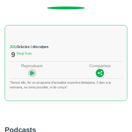
JUL
Gràcies i disculpes
9
Sergi Guiu
Reprodueix
Comparteix
"Sense ells, fer un programa d'actualitat esportiva lleidatana, 3 dies a la
setmana, no seria possible, ni de conya"
Podcasts