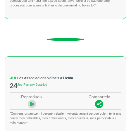
societat que tenim ara i no a la de fa uns anys, però ja se sap que amb
processos com aquests la il·lusió i la unanimitat no ho és tot"
JUL
Les associacions veïnals a Lleida
24
Jos Farreny Justribó
Reprodueix
Comparteix
"Com ens organitzem i perquè treballem voluntàriament perquè volem tenir uns
barris més habitables, més cohesionats, més equitatius, més participatius i
més macos!"