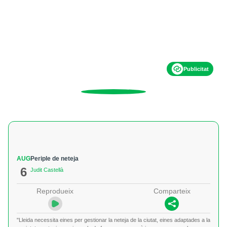
Publicitat
AUG
Periple de neteja
6
Judit Castellà
Reprodueix
Comparteix
"Lleida necessita eines per gestionar la neteja de la ciutat, eines adaptades a la