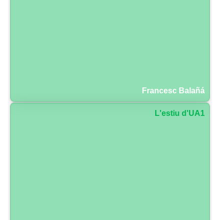
Francesc Balañá
L'estiu d'UA1