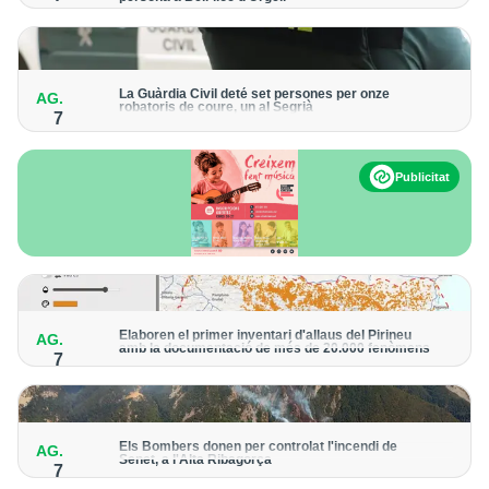
Els trens aniran recuperant la freqüència de pas habitual de
forma progressiva
La Guàrdia Civil deté set persones per onze
AG.
robatoris de coure, un al Segrià
7
El grup hauria robat 85 tones de coure en empreses d'Aragó i
Catalunya i en plantes fotovoltaiques de Castella-la Manxa
Publicitat
Elaboren el primer inventari d'allaus del Pirineu
AG.
amb la documentació de més de 20.000 fenòmens
7
Obra de l'Institut Cartogràfic i Geològic de Catalunya, amb
dades a partir del 1427
Els Bombers donen per controlat l'incendi de
AG.
Senet, a l'Alta Ribagorça
7
El cos manté la vigilància de la zona amb drons i mitjans aeris