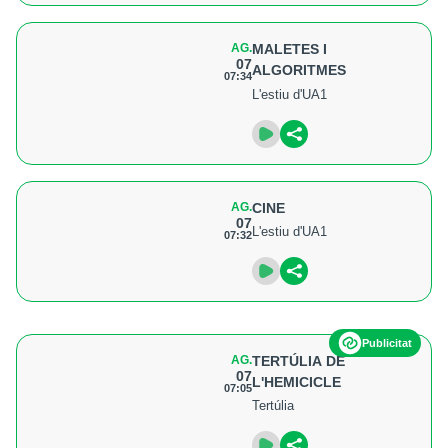
AG.
MALETES I
07
ALGORITMES
07:34
L'estiu d'UA1
AG.
CINE
07
L'estiu d'UA1
07:32
Publicitat
AG.
TERTÚLIA DE
07
L'HEMICICLE
07:05
Tertúlia