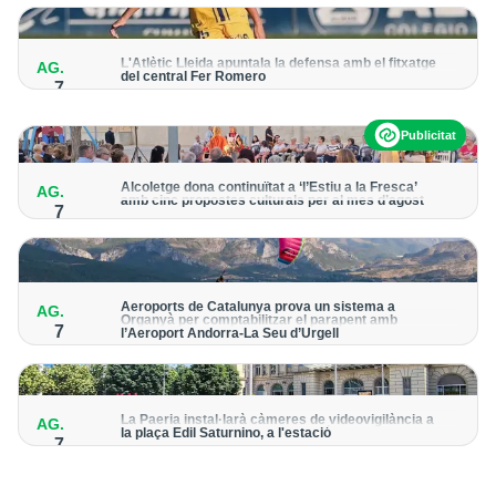
per detectar possibles punts calents
L'Atlètic Lleida apuntala la defensa amb el fitxatge
AG.
del central Fer Romero
7
Arriba per cobrir la lesió de llarga durada de Cristian Abreu
Publicitat
Alcoletge dona continuïtat a ‘l’Estiu a la Fresca’
AG.
amb cinc propostes culturals per al mes d’agost
7
Un dels grans protagonistes de la programació serà
l’astronomia amb ‘Alcoletge mira al cel’
Aeroports de Catalunya prova un sistema a
AG.
Organyà per comptabilitzar el parapent amb
7
l’Aeroport Andorra-La Seu d’Urgell
El dispositiu geolocalitza els parapentistes amb una aplicació
mòbil per donar pas als avions amb vols instrumentals
La Paeria instal·larà càmeres de videovigilància a
AG.
la plaça Edil Saturnino, a l'estació
7
A proposta del grup municipal de Junts