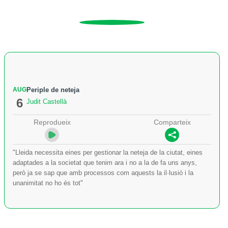
AUG
Periple de neteja
6
Judit Castellà
Reprodueix
Comparteix
"Lleida necessita eines per gestionar la neteja de la ciutat, eines
adaptades a la societat que tenim ara i no a la de fa uns anys,
però ja se sap que amb processos com aquests la il·lusió i la
unanimitat no ho és tot"