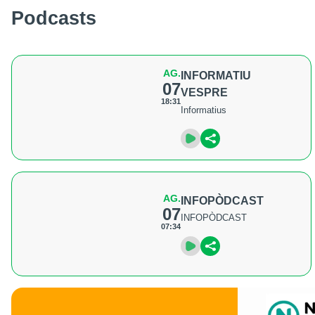
Podcasts
AG.
INFORMATIU
07
VESPRE
18:31
Informatius
AG.
INFOPÒDCAST
07
INFOPÒDCAST
07:34