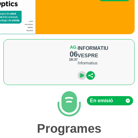
AG.
INFORMATIU
06
VESPRE
18:37
Informatius
En emisió
En emisió
Programes
Hemeroteca