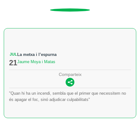
JUL
La metxa i l’espurna
21
Jaume Moya i Matas
Comparteix
"Quan hi ha un incendi, sembla que el primer que necessitem no
és apagar el foc, sinó adjudicar culpabilitats"