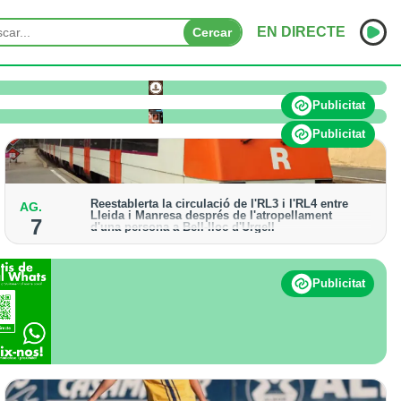
EN DIRECTE
Cercar
o pateix afectacions significatives
INICI
Publicitat
NOTÍCIES
Publicitat
PODCASTS
Reestablerta la circulació de l'RL3 i l'RL4 entre
AG.
PROGRAMES
Lleida i Manresa després de l'atropellament
7
d'una persona a Bell-lloc d'Urgell
ESPORTS
Els trens aniran recuperant la freqüència de pas
habitual de forma progressiva
CONTACTE
Publicitat