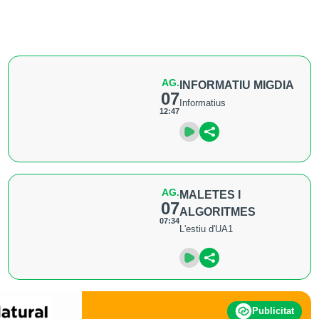
AG.
INFORMATIU MIGDIA
07
Informatius
12:47
AG.
MALETES I
07
ALGORITMES
07:34
L'estiu d'UA1
Publicitat