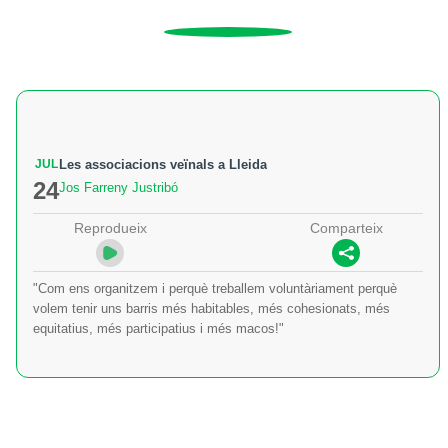
JUL
Les associacions veïnals a Lleida
24
Jos Farreny Justribó
Reprodueix
Comparteix
"Com ens organitzem i perquè treballem voluntàriament perquè
volem tenir uns barris més habitables, més cohesionats, més
equitatius, més participatius i més macos!"