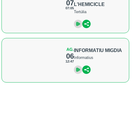
07
L'HEMICICLE
07:05
Tertúlia
AG.
INFORMATIU MIGDIA
06
Informatius
12:47