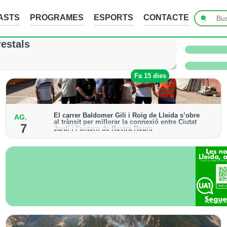
ASTS
PROGRAMES
ESPORTS
CONTACTE
ades de fins a 7 cm a Raimat, però la verema n
restals
 i l’Urgell no han sofert danys
Fa 9 hores
Fa 15 dies
El carrer Baldomer Gili i Roig de Lleida s’obre
AG.
al trànsit per millorar la connexió entre Ciutat
7
Jardí i l’entorn de Rovira Roure
S’ha urbanitzat un tram de 135 metres, que incorpora
voreres accessibles, arbrat i renovació dels serveis
urbans