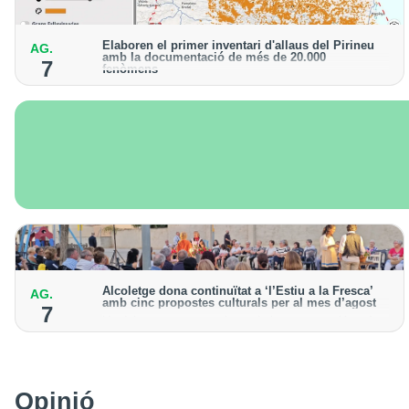
Elaboren el primer inventari d'allaus del Pirineu
AG.
amb la documentació de més de 20.000
7
fenòmens
Obra de l'Institut Cartogràfic i Geològic de Catalunya,
amb dades a partir del 1427
Alcoletge dona continuïtat a ‘l’Estiu a la Fresca’
AG.
amb cinc propostes culturals per al mes d’agost
7
Un dels grans protagonistes de la programació serà
l’astronomia amb ‘Alcoletge mira al cel’
Opinió