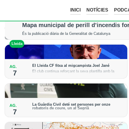
INICI
NOTÍCIES
PODC
La tempesta d’aquesta nit deixa pedreg
Mapa municipal de perill d’incendis fo
Tot i els xàfecs i la calamarsa, els cultius del Segrià, la Noguera
És la publicació diària de la Generalitat de Catalunya
Lleida
Lleida
El Lleida CF fitxa al migcampista Joel Jané
AG.
El club continua reforçant la seva plantilla amb la
7
incorporació del jugador lleidatà per a la temporada
2026-27
La Guàrdia Civil deté set persones per onze
AG.
robatoris de coure, un al Segrià
7
El grup hauria robat 85 tones de coure en empreses
d'Aragó i Catalunya i en plantes fotovoltaiques de
Castella-la Manxa