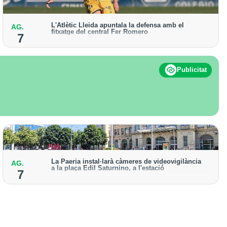
L'Atlètic Lleida apuntala la defensa amb el
AG.
fitxatge del central Fer Romero
7
Arriba per cobrir la lesió de llarga durada de Cristian
Abreu
Publicitat
La Paeria instal·larà càmeres de videovigilància
AG.
a la plaça Edil Saturnino, a l'estació
7
A proposta del grup municipal de Junts