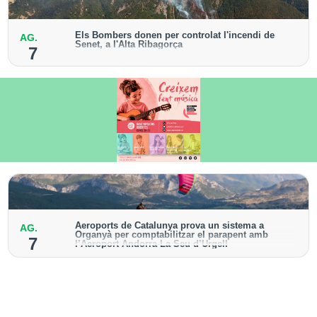
Els Bombers donen per controlat l'incendi de
AG.
Senet, a l'Alta Ribagorça
7
El cos manté la vigilància de la zona amb drons i
mitjans aeris per detectar possibles punts calents
Aeroports de Catalunya prova un sistema a
AG.
Organyà per comptabilitzar el parapent amb
7
l’Aeroport Andorra-La Seu d’Urgell
El dispositiu geolocalitza els parapentistes amb una
aplicació mòbil per donar pas als avions amb vols
instrumentals