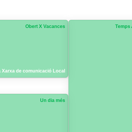
Obert X Vacances
Temps 
 Xarxa de comunicació Local
Un dia més