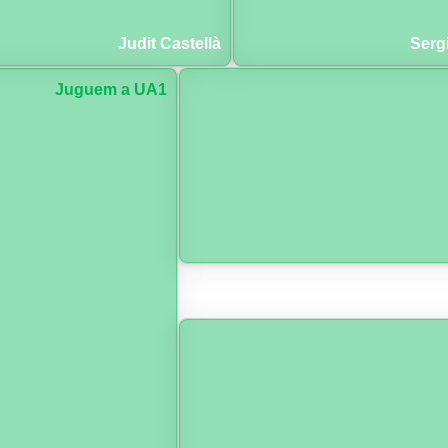
Judit Castellà
Serg
Juguem a UA1