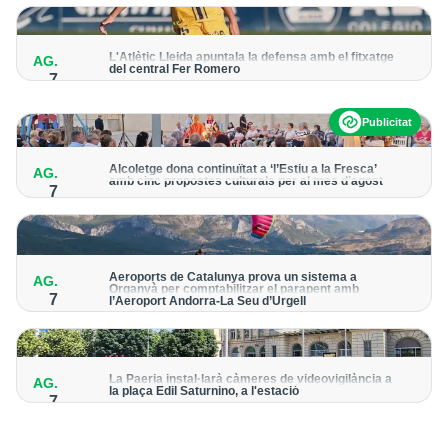
per detectar possibles punts calents
L'Atlètic Lleida apuntala la defensa amb el fitxatge
AG.
del central Fer Romero
7
Arriba per cobrir la lesió de llarga durada de Cristian Abreu
Publicitat
Alcoletge dona continuïtat a ‘l’Estiu a la Fresca’
AG.
amb cinc propostes culturals per al mes d’agost
7
Un dels grans protagonistes de la programació serà
l’astronomia amb ‘Alcoletge mira al cel’
Aeroports de Catalunya prova un sistema a
AG.
Organyà per comptabilitzar el parapent amb
7
l’Aeroport Andorra-La Seu d’Urgell
El dispositiu geolocalitza els parapentistes amb una aplicació
mòbil per donar pas als avions amb vols instrumentals
La Paeria instal·larà càmeres de videovigilància a
AG.
la plaça Edil Saturnino, a l'estació
7
A proposta del grup municipal de Junts