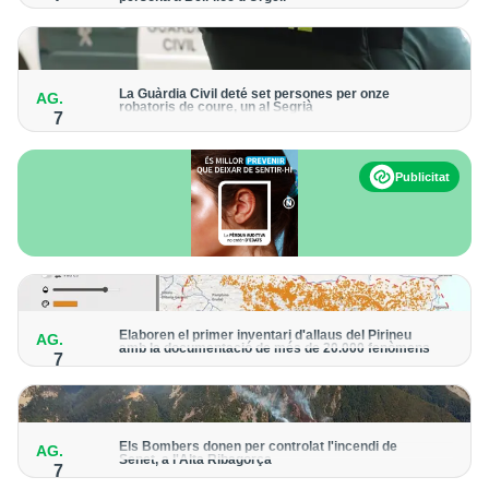
Els trens aniran recuperant la freqüència de pas habitual de
forma progressiva
La Guàrdia Civil deté set persones per onze
AG.
robatoris de coure, un al Segrià
7
El grup hauria robat 85 tones de coure en empreses d'Aragó i
Catalunya i en plantes fotovoltaiques de Castella-la Manxa
Publicitat
Elaboren el primer inventari d'allaus del Pirineu
AG.
amb la documentació de més de 20.000 fenòmens
7
Obra de l'Institut Cartogràfic i Geològic de Catalunya, amb
dades a partir del 1427
Els Bombers donen per controlat l'incendi de
AG.
Senet, a l'Alta Ribagorça
7
El cos manté la vigilància de la zona amb drons i mitjans aeris