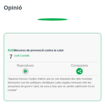
Opinió
AUG
Mesures de prevenció contra la calor
7
Judit Castellà
Reprodueix
Comparteix
"Aquesta mesura i moltes d’altres que es van impulsant des dels municipis
demostren com les polítiques climàtiques cada vegada centraran més les
actuacions de govern i això, de cara a l’any que ve, també caldrà tenir-ho en
compte"