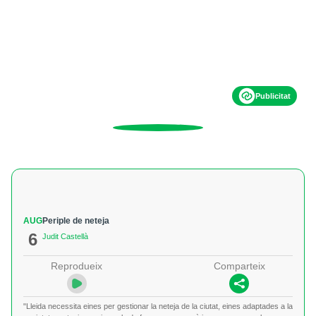
Publicitat
AUG
Periple de neteja
6
Judit Castellà
Reprodueix
Comparteix
"Lleida necessita eines per gestionar la neteja de la ciutat, eines adaptades a la