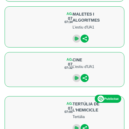
AG.
MALETES I
07
ALGORITMES
07:34
L'estiu d'UA1
AG.
CINE
07
L'estiu d'UA1
07:32
Publicitat
AG.
TERTÚLIA DE
07
L'HEMICICLE
07:05
Tertúlia