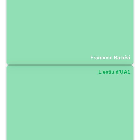
Francesc Balañá
L'estiu d'UA1