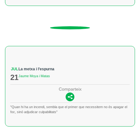
JUL
La metxa i l’espurna
21
Jaume Moya i Matas
Comparteix
"Quan hi ha un incendi, sembla que el primer que necessitem no és apagar el
foc, sinó adjudicar culpabilitats"