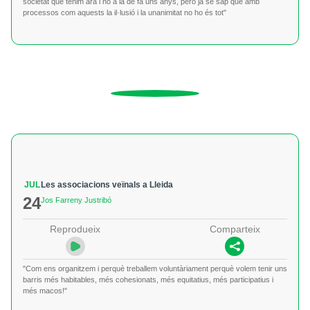
societat que tenim ara i no a la de fa uns anys, però ja se sap que amb
processos com aquests la il·lusió i la unanimitat no ho és tot"
JUL
Les associacions veïnals a Lleida
24
Jos Farreny Justribó
Reprodueix
Comparteix
"Com ens organitzem i perquè treballem voluntàriament perquè volem tenir uns
barris més habitables, més cohesionats, més equitatius, més participatius i
més macos!"