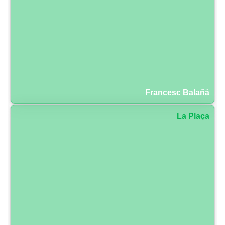
Francesc Balañá
La Plaça