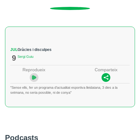
JUL
Gràcies i disculpes
9
Sergi Guiu
Reprodueix
Comparteix
"Sense ells, fer un programa d'actualitat esportiva lleidatana, 3 dies a la
setmana, no seria possible, ni de conya"
Podcasts