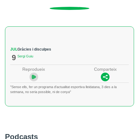
JUL
Gràcies i disculpes
9
Sergi Guiu
Reprodueix
Comparteix
"Sense ells, fer un programa d'actualitat esportiva lleidatana, 3 dies a la
setmana, no seria possible, ni de conya"
Podcasts