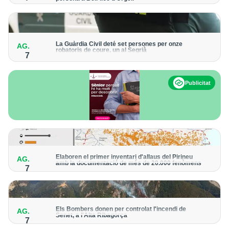
Els trens aniran recuperant la freqüència de pas habitual de
forma progressiva
La Guàrdia Civil deté set persones per onze
AG.
robatoris de coure, un al Segrià
7
El grup hauria robat 85 tones de coure en empreses d'Aragó i
Catalunya i en plantes fotovoltaiques de Castella-la Manxa
Publicitat
Elaboren el primer inventari d'allaus del Pirineu
AG.
amb la documentació de més de 20.000 fenòmens
7
Obra de l'Institut Cartogràfic i Geològic de Catalunya, amb
dades a partir del 1427
Els Bombers donen per controlat l'incendi de
AG.
Senet, a l'Alta Ribagorça
7
El cos manté la vigilància de la zona amb drons i mitjans aeris