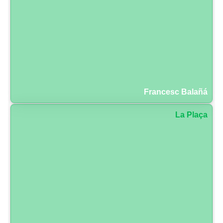
Francesc Balañá
La Plaça