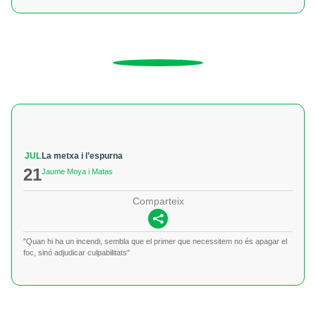
JUL
La metxa i l’espurna
21
Jaume Moya i Matas
Comparteix
"Quan hi ha un incendi, sembla que el primer que necessitem no és apagar el
foc, sinó adjudicar culpabilitats"