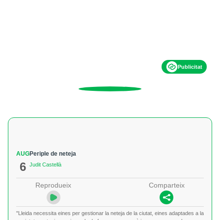
Publicitat
AUG
Periple de neteja
6
Judit Castellà
Reprodueix
Comparteix
"Lleida necessita eines per gestionar la neteja de la ciutat, eines adaptades a la