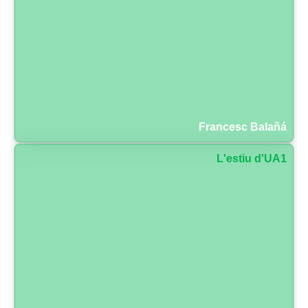
Francesc Balañá
L'estiu d'UA1