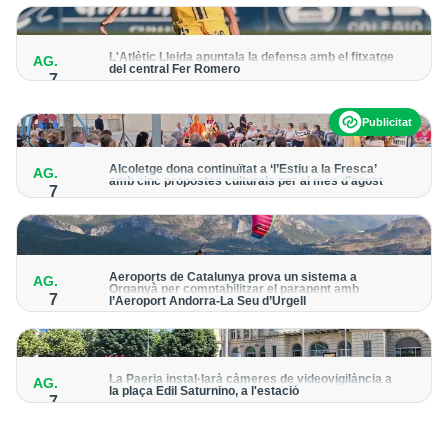
per detectar possibles punts calents
L'Atlètic Lleida apuntala la defensa amb el fitxatge
AG.
del central Fer Romero
7
Arriba per cobrir la lesió de llarga durada de Cristian Abreu
Publicitat
Alcoletge dona continuïtat a ‘l’Estiu a la Fresca’
AG.
amb cinc propostes culturals per al mes d’agost
7
Un dels grans protagonistes de la programació serà
l’astronomia amb ‘Alcoletge mira al cel’
Aeroports de Catalunya prova un sistema a
AG.
Organyà per comptabilitzar el parapent amb
7
l’Aeroport Andorra-La Seu d’Urgell
El dispositiu geolocalitza els parapentistes amb una aplicació
mòbil per donar pas als avions amb vols instrumentals
La Paeria instal·larà càmeres de videovigilància a
AG.
la plaça Edil Saturnino, a l'estació
7
A proposta del grup municipal de Junts