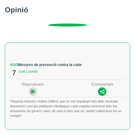
Opinió
AUG
Mesures de prevenció contra la calor
7
Judit Castellà
Reprodueix
Comparteix
"Aquesta mesura i moltes d’altres que es van impulsant des dels municipis
demostren com les polítiques climàtiques cada vegada centraran més les
actuacions de govern i això, de cara a l’any que ve, també caldrà tenir-ho en
compte"