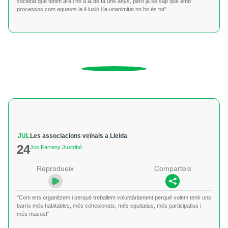
societat que tenim ara i no a la de fa uns anys, però ja se sap que amb
processos com aquests la il·lusió i la unanimitat no ho és tot"
JUL
Les associacions veïnals a Lleida
24
Jos Farreny Justribó
Reprodueix
Comparteix
"Com ens organitzem i perquè treballem voluntàriament perquè volem tenir uns
barris més habitables, més cohesionats, més equitatius, més participatius i
més macos!"