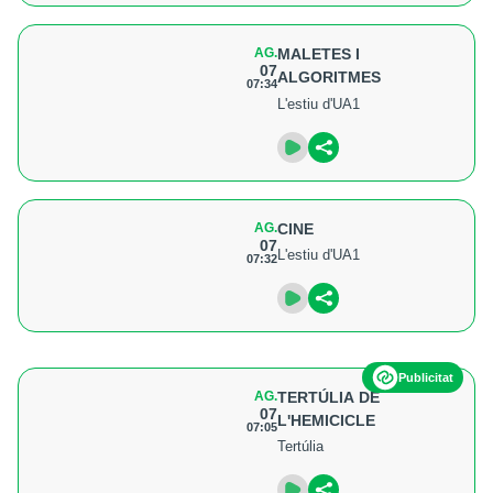
AG.
MALETES I
07
ALGORITMES
07:34
L'estiu d'UA1
AG.
CINE
07
L'estiu d'UA1
07:32
Publicitat
AG.
TERTÚLIA DE
07
L'HEMICICLE
07:05
Tertúlia