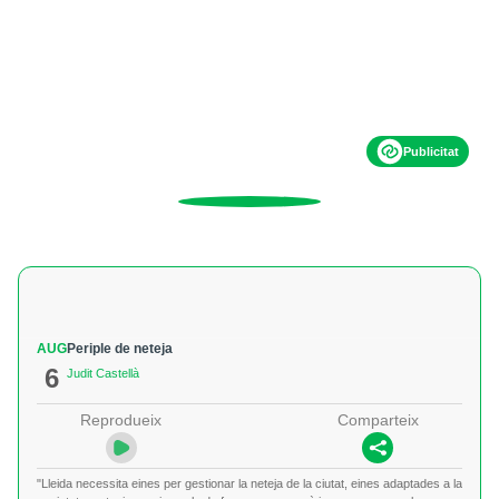
Publicitat
AUG
Periple de neteja
6
Judit Castellà
Reprodueix
Comparteix
"Lleida necessita eines per gestionar la neteja de la ciutat, eines adaptades a la