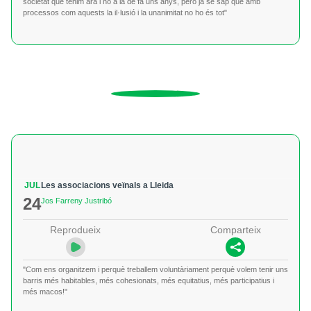
societat que tenim ara i no a la de fa uns anys, però ja se sap que amb
processos com aquests la il·lusió i la unanimitat no ho és tot"
JUL
Les associacions veïnals a Lleida
24
Jos Farreny Justribó
Reprodueix
Comparteix
"Com ens organitzem i perquè treballem voluntàriament perquè volem tenir uns
barris més habitables, més cohesionats, més equitatius, més participatius i
més macos!"