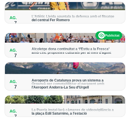
per detectar possibles punts calents
L'Atlètic Lleida apuntala la defensa amb el fitxatge
AG.
del central Fer Romero
7
Arriba per cobrir la lesió de llarga durada de Cristian Abreu
Publicitat
Alcoletge dona continuïtat a ‘l’Estiu a la Fresca’
AG.
amb cinc propostes culturals per al mes d’agost
7
Un dels grans protagonistes de la programació serà
l’astronomia amb ‘Alcoletge mira al cel’
Aeroports de Catalunya prova un sistema a
AG.
Organyà per comptabilitzar el parapent amb
7
l’Aeroport Andorra-La Seu d’Urgell
El dispositiu geolocalitza els parapentistes amb una aplicació
mòbil per donar pas als avions amb vols instrumentals
La Paeria instal·larà càmeres de videovigilància a
AG.
la plaça Edil Saturnino, a l'estació
7
A proposta del grup municipal de Junts