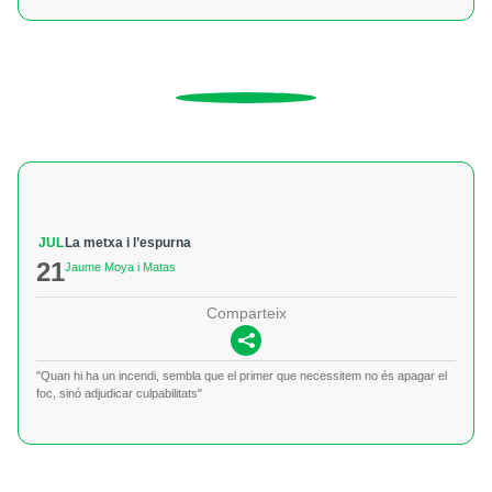
JUL
La metxa i l’espurna
21
Jaume Moya i Matas
Comparteix
"Quan hi ha un incendi, sembla que el primer que necessitem no és apagar el
foc, sinó adjudicar culpabilitats"