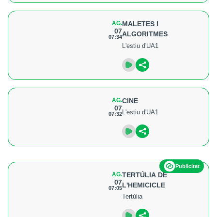
AG.
MALETES I
07
ALGORITMES
07:34
L'estiu d'UA1
AG.
CINE
07
L'estiu d'UA1
07:32
Publicitat
AG.
TERTÚLIA DE
07
L'HEMICICLE
07:05
Tertúlia