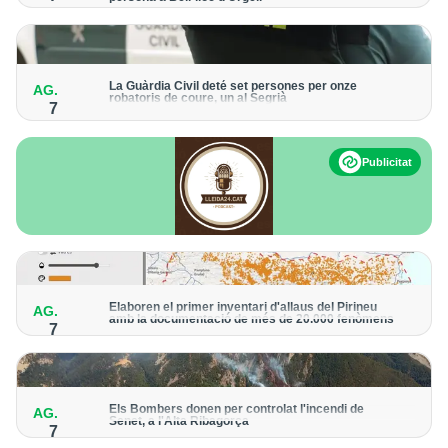
Els trens aniran recuperant la freqüència de pas habitual de
forma progressiva
La Guàrdia Civil deté set persones per onze
AG.
robatoris de coure, un al Segrià
7
El grup hauria robat 85 tones de coure en empreses d'Aragó i
Catalunya i en plantes fotovoltaiques de Castella-la Manxa
Publicitat
Elaboren el primer inventari d'allaus del Pirineu
AG.
amb la documentació de més de 20.000 fenòmens
7
Obra de l'Institut Cartogràfic i Geològic de Catalunya, amb
dades a partir del 1427
Els Bombers donen per controlat l'incendi de
AG.
Senet, a l'Alta Ribagorça
7
El cos manté la vigilància de la zona amb drons i mitjans aeris