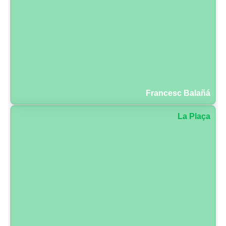
Francesc Balañá
La Plaça