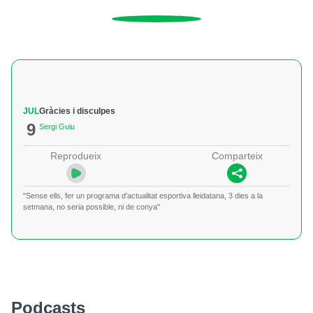
JUL
Gràcies i disculpes
9
Sergi Guiu
Reprodueix
Comparteix
"Sense ells, fer un programa d'actualitat esportiva lleidatana, 3 dies a la
setmana, no seria possible, ni de conya"
Podcasts