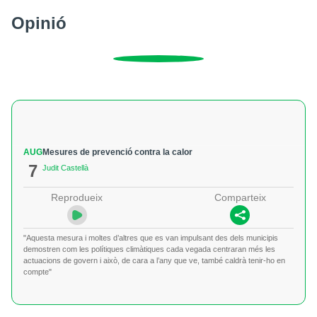
Opinió
AUG
Mesures de prevenció contra la calor
7
Judit Castellà
Reprodueix
Comparteix
"Aquesta mesura i moltes d’altres que es van impulsant des dels municipis
demostren com les polítiques climàtiques cada vegada centraran més les
actuacions de govern i això, de cara a l’any que ve, també caldrà tenir-ho en
compte"