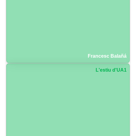
Francesc Balañá
L'estiu d'UA1