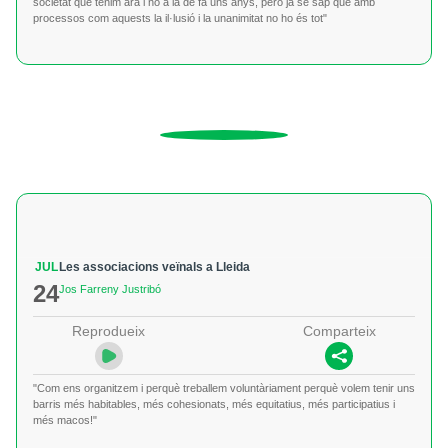
societat que tenim ara i no a la de fa uns anys, però ja se sap que amb
processos com aquests la il·lusió i la unanimitat no ho és tot"
JUL
Les associacions veïnals a Lleida
24
Jos Farreny Justribó
Reprodueix
Comparteix
"Com ens organitzem i perquè treballem voluntàriament perquè volem tenir uns
barris més habitables, més cohesionats, més equitatius, més participatius i
més macos!"