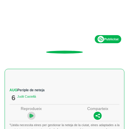
Publicitat
AUG
Periple de neteja
6
Judit Castellà
Reprodueix
Comparteix
"Lleida necessita eines per gestionar la neteja de la ciutat, eines adaptades a la