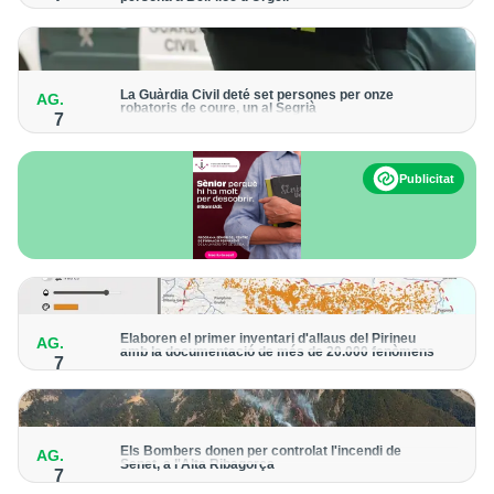
Els trens aniran recuperant la freqüència de pas habitual de
forma progressiva
La Guàrdia Civil deté set persones per onze
AG.
robatoris de coure, un al Segrià
7
El grup hauria robat 85 tones de coure en empreses d'Aragó i
Catalunya i en plantes fotovoltaiques de Castella-la Manxa
Publicitat
Elaboren el primer inventari d'allaus del Pirineu
AG.
amb la documentació de més de 20.000 fenòmens
7
Obra de l'Institut Cartogràfic i Geològic de Catalunya, amb
dades a partir del 1427
Els Bombers donen per controlat l'incendi de
AG.
Senet, a l'Alta Ribagorça
7
El cos manté la vigilància de la zona amb drons i mitjans aeris