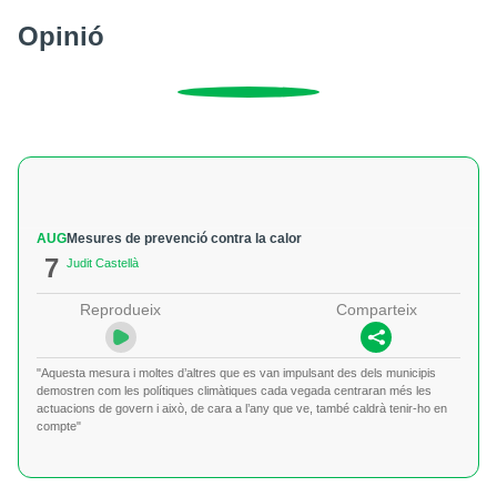
Opinió
AUG
Mesures de prevenció contra la calor
7
Judit Castellà
Reprodueix
Comparteix
"Aquesta mesura i moltes d’altres que es van impulsant des dels municipis
demostren com les polítiques climàtiques cada vegada centraran més les
actuacions de govern i això, de cara a l’any que ve, també caldrà tenir-ho en
compte"