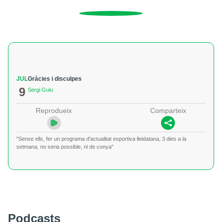
JUL
Gràcies i disculpes
9
Sergi Guiu
Reprodueix
Comparteix
"Sense ells, fer un programa d'actualitat esportiva lleidatana, 3 dies a la
setmana, no seria possible, ni de conya"
Podcasts