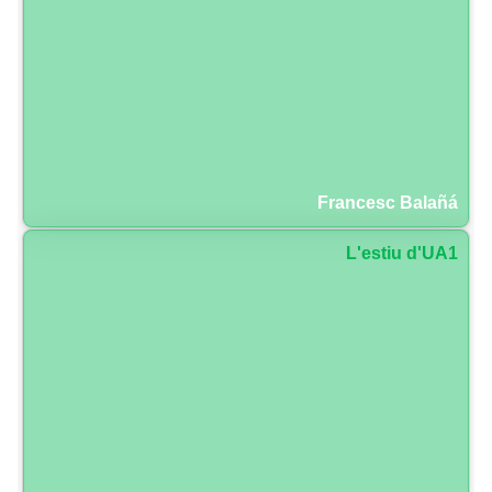
Francesc Balañá
L'estiu d'UA1