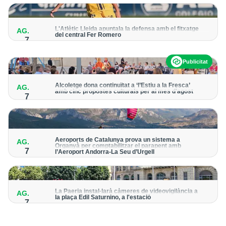
per detectar possibles punts calents
L'Atlètic Lleida apuntala la defensa amb el fitxatge
AG.
del central Fer Romero
7
Arriba per cobrir la lesió de llarga durada de Cristian Abreu
Publicitat
Alcoletge dona continuïtat a ‘l’Estiu a la Fresca’
AG.
amb cinc propostes culturals per al mes d’agost
7
Un dels grans protagonistes de la programació serà
l’astronomia amb ‘Alcoletge mira al cel’
Aeroports de Catalunya prova un sistema a
AG.
Organyà per comptabilitzar el parapent amb
7
l’Aeroport Andorra-La Seu d’Urgell
El dispositiu geolocalitza els parapentistes amb una aplicació
mòbil per donar pas als avions amb vols instrumentals
La Paeria instal·larà càmeres de videovigilància a
AG.
la plaça Edil Saturnino, a l'estació
7
A proposta del grup municipal de Junts