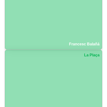
Francesc Balañá
La Plaça