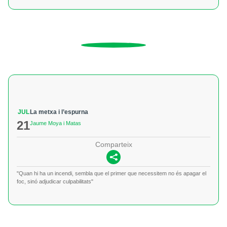
JUL
La metxa i l’espurna
21
Jaume Moya i Matas
Comparteix
"Quan hi ha un incendi, sembla que el primer que necessitem no és apagar el
foc, sinó adjudicar culpabilitats"