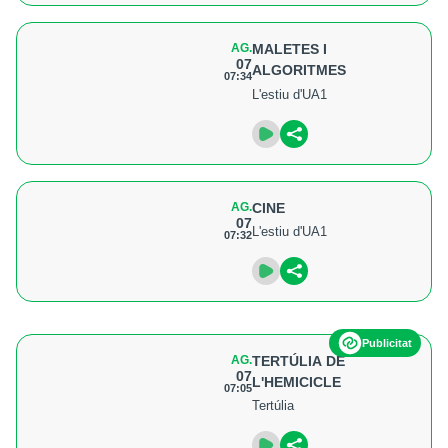
AG.
MALETES I
07
ALGORITMES
07:34
L'estiu d'UA1
AG.
CINE
07
L'estiu d'UA1
07:32
Publicitat
AG.
TERTÚLIA DE
07
L'HEMICICLE
07:05
Tertúlia