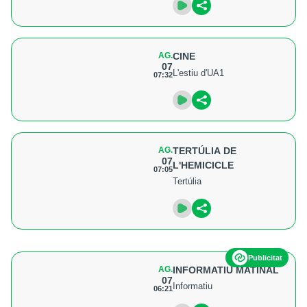
AG.
CINE
07
L'estiu d'UA1
07:32
AG.
TERTÚLIA DE
07
L'HEMICICLE
07:05
Tertúlia
Publicitat
AG.
INFORMATIU MATINAL
07
Informatiu
06:21