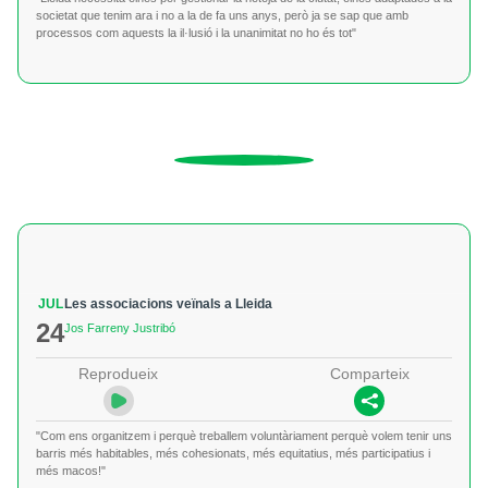
societat que tenim ara i no a la de fa uns anys, però ja se sap que amb
processos com aquests la il·lusió i la unanimitat no ho és tot"
JUL
Les associacions veïnals a Lleida
24
Jos Farreny Justribó
Reprodueix
Comparteix
"Com ens organitzem i perquè treballem voluntàriament perquè volem tenir uns
barris més habitables, més cohesionats, més equitatius, més participatius i
més macos!"