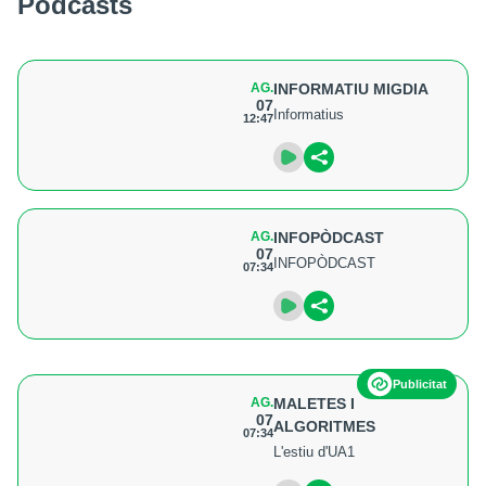
Podcasts
AG.
INFORMATIU MIGDIA
07
Informatius
12:47
AG.
INFOPÒDCAST
07
INFOPÒDCAST
07:34
Publicitat
AG.
MALETES I
07
ALGORITMES
07:34
L'estiu d'UA1