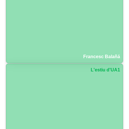
Francesc Balañá
L'estiu d'UA1