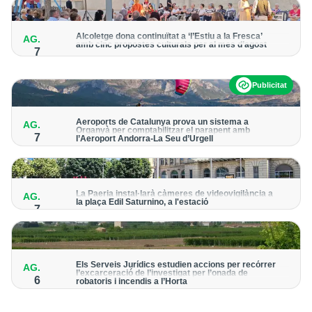
Alcoletge dona continuïtat a ‘l’Estiu a la Fresca’
AG.
amb cinc propostes culturals per al mes d’agost
7
Un dels grans protagonistes de la programació serà
l’astronomia amb ‘Alcoletge mira al cel’
Publicitat
Aeroports de Catalunya prova un sistema a
AG.
Organyà per comptabilitzar el parapent amb
7
l’Aeroport Andorra-La Seu d’Urgell
El dispositiu geolocalitza els parapentistes amb una aplicació
mòbil per donar pas als avions amb vols instrumentals
La Paeria instal·larà càmeres de videovigilància a
AG.
la plaça Edil Saturnino, a l'estació
7
A proposta del grup municipal de Junts
Els Serveis Jurídics estudien accions per recórrer
AG.
l’excarceració de l’investigat per l’onada de
6
robatoris i incendis a l’Horta
Des de la Paeria de Lleida demanen que s’analitzin les vies
legals disponibles després de la decisió judicial