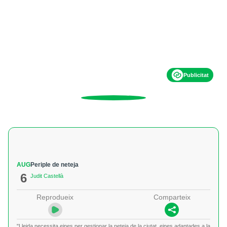
Publicitat
AUG
Periple de neteja
6
Judit Castellà
Reprodueix
Comparteix
"Lleida necessita eines per gestionar la neteja de la ciutat, eines adaptades a la