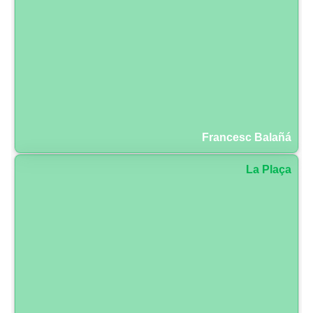
Francesc Balañá
La Plaça