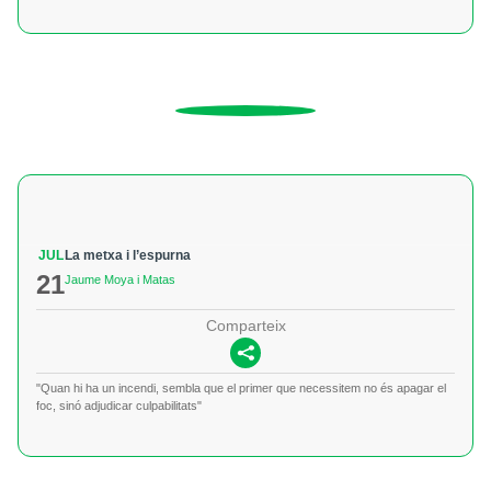
JUL
La metxa i l’espurna
21
Jaume Moya i Matas
Comparteix
"Quan hi ha un incendi, sembla que el primer que necessitem no és apagar el
foc, sinó adjudicar culpabilitats"