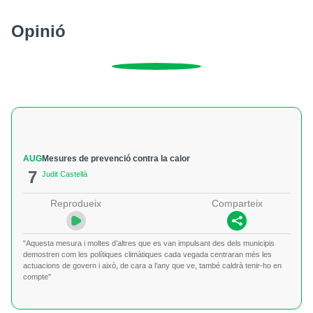
Opinió
AUG
Mesures de prevenció contra la calor
7
Judit Castellà
Reprodueix
Comparteix
"Aquesta mesura i moltes d’altres que es van impulsant des dels municipis
demostren com les polítiques climàtiques cada vegada centraran més les
actuacions de govern i això, de cara a l’any que ve, també caldrà tenir-ho en
compte"