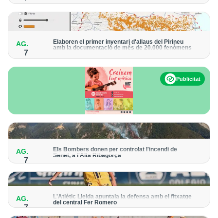
El grup hauria robat 85 tones de coure en empreses d'Aragó i
Catalunya i en plantes fotovoltaiques de Castella-la Manxa
Elaboren el primer inventari d'allaus del Pirineu
AG.
amb la documentació de més de 20.000 fenòmens
7
Obra de l'Institut Cartogràfic i Geològic de Catalunya, amb
dades a partir del 1427
Publicitat
Els Bombers donen per controlat l'incendi de
AG.
Senet, a l'Alta Ribagorça
7
El cos manté la vigilància de la zona amb drons i mitjans aeris
per detectar possibles punts calents
L'Atlètic Lleida apuntala la defensa amb el fitxatge
AG.
del central Fer Romero
7
Arriba per cobrir la lesió de llarga durada de Cristian Abreu