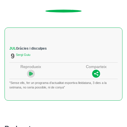
JUL
Gràcies i disculpes
9
Sergi Guiu
Reprodueix
Comparteix
"Sense ells, fer un programa d'actualitat esportiva lleidatana, 3 dies a la
setmana, no seria possible, ni de conya"