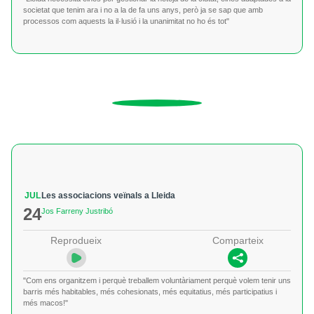
societat que tenim ara i no a la de fa uns anys, però ja se sap que amb
processos com aquests la il·lusió i la unanimitat no ho és tot"
JUL
Les associacions veïnals a Lleida
24
Jos Farreny Justribó
Reprodueix
Comparteix
"Com ens organitzem i perquè treballem voluntàriament perquè volem tenir uns
barris més habitables, més cohesionats, més equitatius, més participatius i
més macos!"