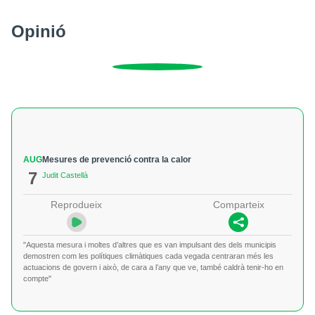
Opinió
AUG
Mesures de prevenció contra la calor
7
Judit Castellà
Reprodueix
Comparteix
"Aquesta mesura i moltes d’altres que es van impulsant des dels municipis
demostren com les polítiques climàtiques cada vegada centraran més les
actuacions de govern i això, de cara a l’any que ve, també caldrà tenir-ho en
compte"