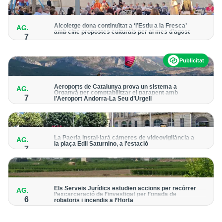
Alcoletge dona continuïtat a ‘l’Estiu a la Fresca’
AG.
amb cinc propostes culturals per al mes d’agost
7
Un dels grans protagonistes de la programació serà
l’astronomia amb ‘Alcoletge mira al cel’
Publicitat
Aeroports de Catalunya prova un sistema a
AG.
Organyà per comptabilitzar el parapent amb
7
l’Aeroport Andorra-La Seu d’Urgell
El dispositiu geolocalitza els parapentistes amb una aplicació
mòbil per donar pas als avions amb vols instrumentals
La Paeria instal·larà càmeres de videovigilància a
AG.
la plaça Edil Saturnino, a l'estació
7
A proposta del grup municipal de Junts
Els Serveis Jurídics estudien accions per recórrer
AG.
l’excarceració de l’investigat per l’onada de
6
robatoris i incendis a l’Horta
Des de la Paeria de Lleida demanen que s’analitzin les vies
legals disponibles després de la decisió judicial