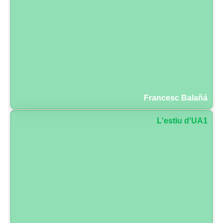
Francesc Balañá
L'estiu d'UA1