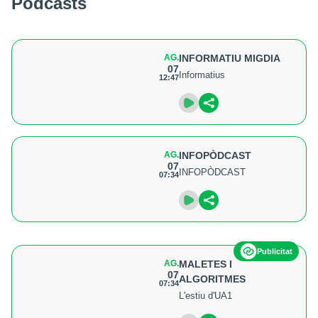
Podcasts
AG.
INFORMATIU MIGDIA
07
Informatius
12:47
AG.
INFOPÒDCAST
07
INFOPÒDCAST
07:34
Publicitat
AG.
MALETES I
07
ALGORITMES
07:34
L'estiu d'UA1