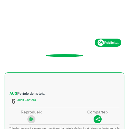
Publicitat
AUG
Periple de neteja
6
Judit Castellà
Reprodueix
Comparteix
"Lleida necessita eines per gestionar la neteja de la ciutat, eines adaptades a la