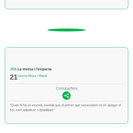
JUL
La metxa i l’espurna
21
Jaume Moya i Matas
Comparteix
"Quan hi ha un incendi, sembla que el primer que necessitem no és apagar el
foc, sinó adjudicar culpabilitats"