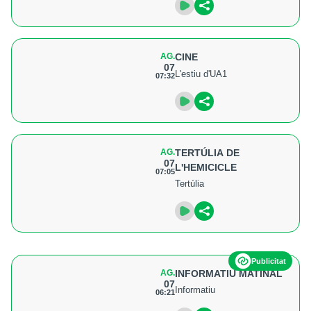
AG.
CINE
07
L'estiu d'UA1
07:32
AG.
TERTÚLIA DE
07
L'HEMICICLE
07:05
Tertúlia
Publicitat
AG.
INFORMATIU MATINAL
07
Informatiu
06:21