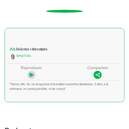
JUL
Gràcies i disculpes
9
Sergi Guiu
Reprodueix
Comparteix
"Sense ells, fer un programa d'actualitat esportiva lleidatana, 3 dies a la
setmana, no seria possible, ni de conya"