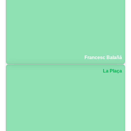
Francesc Balañá
La Plaça