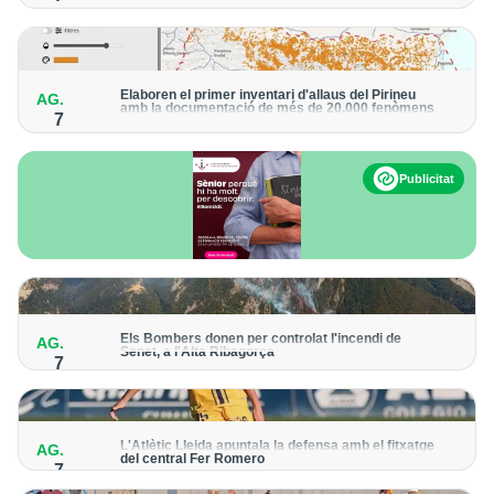
El grup hauria robat 85 tones de coure en empreses d'Aragó i
Catalunya i en plantes fotovoltaiques de Castella-la Manxa
Elaboren el primer inventari d'allaus del Pirineu
AG.
amb la documentació de més de 20.000 fenòmens
7
Obra de l'Institut Cartogràfic i Geològic de Catalunya, amb
dades a partir del 1427
Publicitat
Els Bombers donen per controlat l'incendi de
AG.
Senet, a l'Alta Ribagorça
7
El cos manté la vigilància de la zona amb drons i mitjans aeris
per detectar possibles punts calents
L'Atlètic Lleida apuntala la defensa amb el fitxatge
AG.
del central Fer Romero
7
Arriba per cobrir la lesió de llarga durada de Cristian Abreu