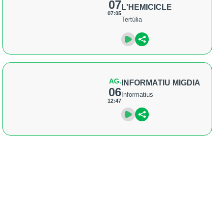
07
L'HEMICICLE
07:05
Tertúlia
AG.
INFORMATIU MIGDIA
06
Informatius
12:47