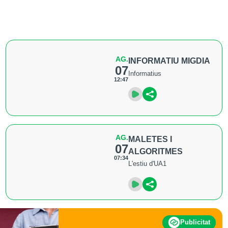
AG.
INFORMATIU MIGDIA
07
Informatius
12:47
AG.
MALETES I
07
ALGORITMES
07:34
L'estiu d'UA1
Publicitat