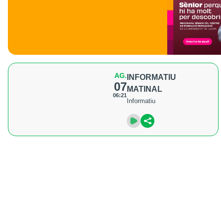
AG.
INFORMATIU
07
MATINAL
06:21
Informatiu