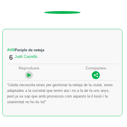
AUG
Periple de neteja
6
Judit Castellà
Reprodueix
Comparteix
"Lleida necessita eines per gestionar la neteja de la ciutat, eines
adaptades a la societat que tenim ara i no a la de fa uns anys,
però ja se sap que amb processos com aquests la il·lusió i la
unanimitat no ho és tot"