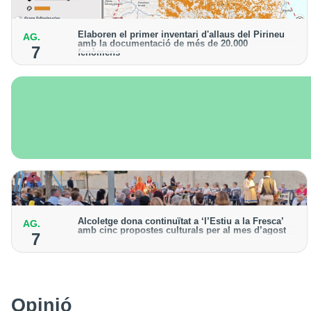
Elaboren el primer inventari d'allaus del Pirineu
AG.
amb la documentació de més de 20.000
7
fenòmens
Obra de l'Institut Cartogràfic i Geològic de Catalunya,
amb dades a partir del 1427
Alcoletge dona continuïtat a ‘l’Estiu a la Fresca’
AG.
amb cinc propostes culturals per al mes d’agost
7
Un dels grans protagonistes de la programació serà
l’astronomia amb ‘Alcoletge mira al cel’
Opinió