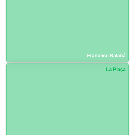
Francesc Balañá
La Plaça