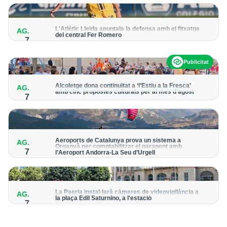
per detectar possibles punts calents
L'Atlètic Lleida apuntala la defensa amb el fitxatge
AG.
del central Fer Romero
7
Arriba per cobrir la lesió de llarga durada de Cristian Abreu
Publicitat
Alcoletge dona continuïtat a ‘l’Estiu a la Fresca’
AG.
amb cinc propostes culturals per al mes d’agost
7
Un dels grans protagonistes de la programació serà
l’astronomia amb ‘Alcoletge mira al cel’
Aeroports de Catalunya prova un sistema a
AG.
Organyà per comptabilitzar el parapent amb
7
l’Aeroport Andorra-La Seu d’Urgell
El dispositiu geolocalitza els parapentistes amb una aplicació
mòbil per donar pas als avions amb vols instrumentals
La Paeria instal·larà càmeres de videovigilància a
AG.
la plaça Edil Saturnino, a l'estació
7
A proposta del grup municipal de Junts