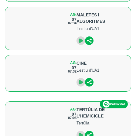
AG.
MALETES I
07
ALGORITMES
07:34
L'estiu d'UA1
AG.
CINE
07
L'estiu d'UA1
07:32
Publicitat
AG.
TERTÚLIA DE
07
L'HEMICICLE
07:05
Tertúlia