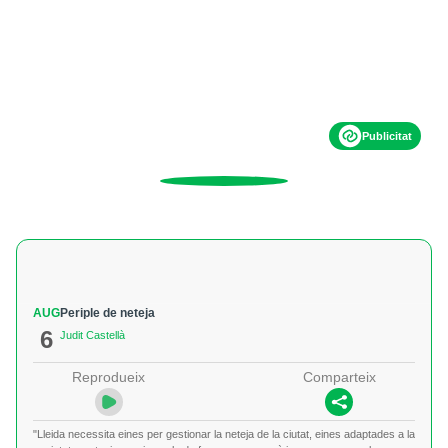
Publicitat
AUG
Periple de neteja
6
Judit Castellà
Reprodueix
Comparteix
"Lleida necessita eines per gestionar la neteja de la ciutat, eines adaptades a la