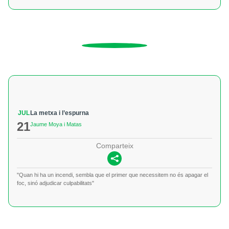
JUL
La metxa i l’espurna
21
Jaume Moya i Matas
Comparteix
"Quan hi ha un incendi, sembla que el primer que necessitem no és apagar el
foc, sinó adjudicar culpabilitats"