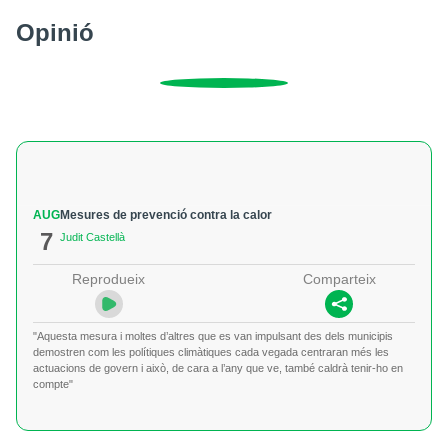
Opinió
AUG
Mesures de prevenció contra la calor
7
Judit Castellà
Reprodueix
Comparteix
"Aquesta mesura i moltes d’altres que es van impulsant des dels municipis
demostren com les polítiques climàtiques cada vegada centraran més les
actuacions de govern i això, de cara a l’any que ve, també caldrà tenir-ho en
compte"