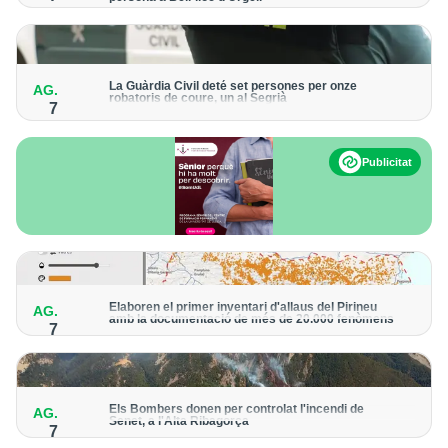
Els trens aniran recuperant la freqüència de pas habitual de
forma progressiva
La Guàrdia Civil deté set persones per onze
AG.
robatoris de coure, un al Segrià
7
El grup hauria robat 85 tones de coure en empreses d'Aragó i
Catalunya i en plantes fotovoltaiques de Castella-la Manxa
Publicitat
Elaboren el primer inventari d'allaus del Pirineu
AG.
amb la documentació de més de 20.000 fenòmens
7
Obra de l'Institut Cartogràfic i Geològic de Catalunya, amb
dades a partir del 1427
Els Bombers donen per controlat l'incendi de
AG.
Senet, a l'Alta Ribagorça
7
El cos manté la vigilància de la zona amb drons i mitjans aeris