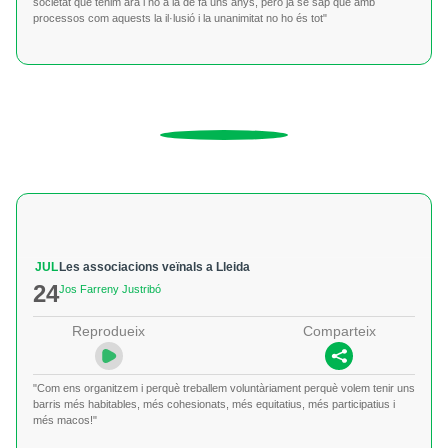
societat que tenim ara i no a la de fa uns anys, però ja se sap que amb
processos com aquests la il·lusió i la unanimitat no ho és tot"
JUL
Les associacions veïnals a Lleida
24
Jos Farreny Justribó
Reprodueix
Comparteix
"Com ens organitzem i perquè treballem voluntàriament perquè volem tenir uns
barris més habitables, més cohesionats, més equitatius, més participatius i
més macos!"