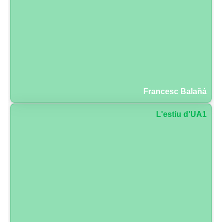
Francesc Balañá
L'estiu d'UA1