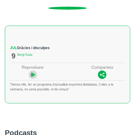
JUL
Gràcies i disculpes
9
Sergi Guiu
Reprodueix
Comparteix
"Sense ells, fer un programa d'actualitat esportiva lleidatana, 3 dies a la
setmana, no seria possible, ni de conya"
Podcasts