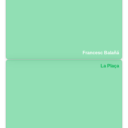
Francesc Balañá
La Plaça