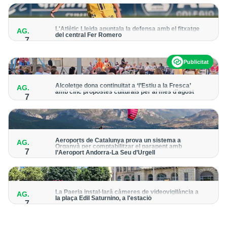
per detectar possibles punts calents
L'Atlètic Lleida apuntala la defensa amb el fitxatge
AG.
del central Fer Romero
7
Arriba per cobrir la lesió de llarga durada de Cristian Abreu
Publicitat
Alcoletge dona continuïtat a ‘l’Estiu a la Fresca’
AG.
amb cinc propostes culturals per al mes d’agost
7
Un dels grans protagonistes de la programació serà
l’astronomia amb ‘Alcoletge mira al cel’
Aeroports de Catalunya prova un sistema a
AG.
Organyà per comptabilitzar el parapent amb
7
l’Aeroport Andorra-La Seu d’Urgell
El dispositiu geolocalitza els parapentistes amb una aplicació
mòbil per donar pas als avions amb vols instrumentals
La Paeria instal·larà càmeres de videovigilància a
AG.
la plaça Edil Saturnino, a l'estació
7
A proposta del grup municipal de Junts