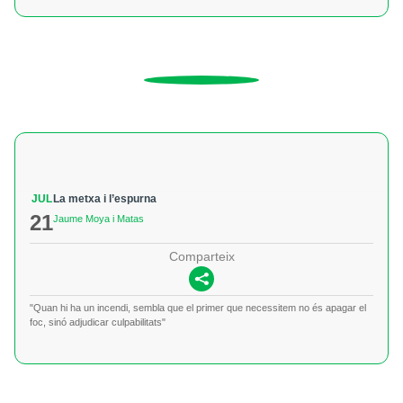
JUL
La metxa i l’espurna
21
Jaume Moya i Matas
Comparteix
"Quan hi ha un incendi, sembla que el primer que necessitem no és apagar el
foc, sinó adjudicar culpabilitats"