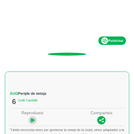
Publicitat
AUG
Periple de neteja
6
Judit Castellà
Reprodueix
Comparteix
"Lleida necessita eines per gestionar la neteja de la ciutat, eines adaptades a la