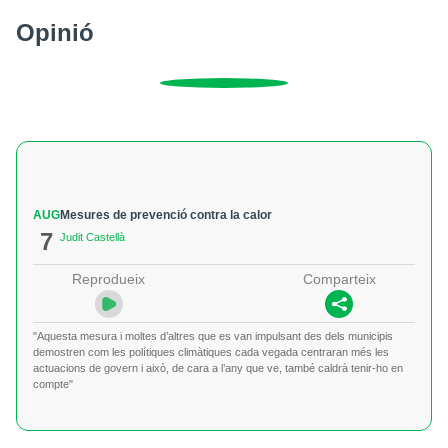
Opinió
AUG
Mesures de prevenció contra la calor
7
Judit Castellà
Reprodueix
Comparteix
"Aquesta mesura i moltes d’altres que es van impulsant des dels municipis
demostren com les polítiques climàtiques cada vegada centraran més les
actuacions de govern i això, de cara a l’any que ve, també caldrà tenir-ho en
compte"