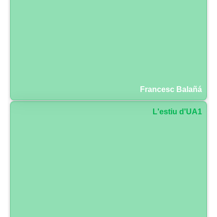
Francesc Balañá
L'estiu d'UA1