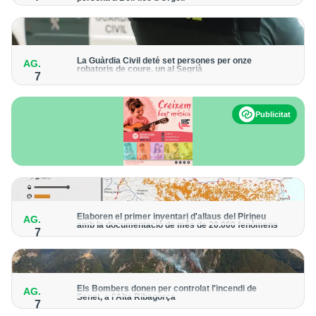
Els trens aniran recuperant la freqüència de pas habitual de
forma progressiva
La Guàrdia Civil deté set persones per onze
AG.
robatoris de coure, un al Segrià
7
El grup hauria robat 85 tones de coure en empreses d'Aragó i
Catalunya i en plantes fotovoltaiques de Castella-la Manxa
Publicitat
Elaboren el primer inventari d'allaus del Pirineu
AG.
amb la documentació de més de 20.000 fenòmens
7
Obra de l'Institut Cartogràfic i Geològic de Catalunya, amb
dades a partir del 1427
Els Bombers donen per controlat l'incendi de
AG.
Senet, a l'Alta Ribagorça
7
El cos manté la vigilància de la zona amb drons i mitjans aeris