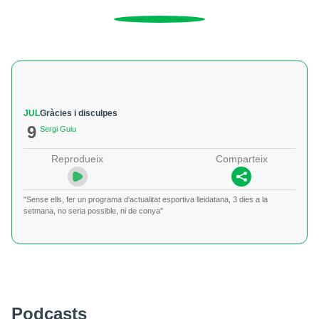
JUL
Gràcies i disculpes
9
Sergi Guiu
Reprodueix
Comparteix
"Sense ells, fer un programa d'actualitat esportiva lleidatana, 3 dies a la
setmana, no seria possible, ni de conya"
Podcasts