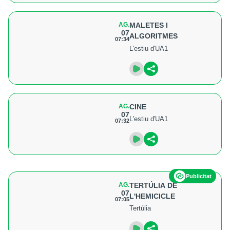
AG.
MALETES I
07
ALGORITMES
07:34
L'estiu d'UA1
AG.
CINE
07
L'estiu d'UA1
07:32
Publicitat
AG.
TERTÚLIA DE
07
L'HEMICICLE
07:05
Tertúlia