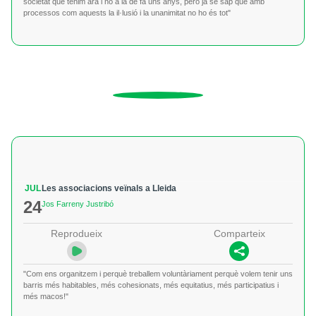
societat que tenim ara i no a la de fa uns anys, però ja se sap que amb
processos com aquests la il·lusió i la unanimitat no ho és tot"
JUL
Les associacions veïnals a Lleida
24
Jos Farreny Justribó
Reprodueix
Comparteix
"Com ens organitzem i perquè treballem voluntàriament perquè volem tenir uns
barris més habitables, més cohesionats, més equitatius, més participatius i
més macos!"