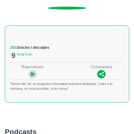
JUL
Gràcies i disculpes
9
Sergi Guiu
Reprodueix
Comparteix
"Sense ells, fer un programa d'actualitat esportiva lleidatana, 3 dies a la
setmana, no seria possible, ni de conya"
Podcasts