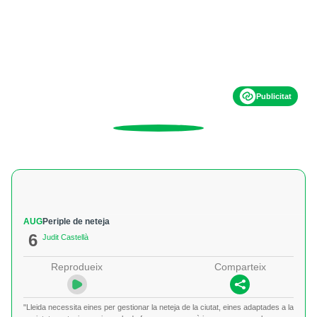
Publicitat
AUG
Periple de neteja
6
Judit Castellà
Reprodueix
Comparteix
"Lleida necessita eines per gestionar la neteja de la ciutat, eines adaptades a la