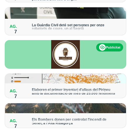
Els trens aniran recuperant la freqüència de pas habitual de
forma progressiva
La Guàrdia Civil deté set persones per onze
AG.
robatoris de coure, un al Segrià
7
El grup hauria robat 85 tones de coure en empreses d'Aragó i
Catalunya i en plantes fotovoltaiques de Castella-la Manxa
Publicitat
Elaboren el primer inventari d'allaus del Pirineu
AG.
amb la documentació de més de 20.000 fenòmens
7
Obra de l'Institut Cartogràfic i Geològic de Catalunya, amb
dades a partir del 1427
Els Bombers donen per controlat l'incendi de
AG.
Senet, a l'Alta Ribagorça
7
El cos manté la vigilància de la zona amb drons i mitjans aeris