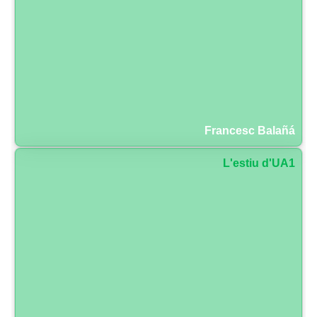
Francesc Balañá
L'estiu d'UA1