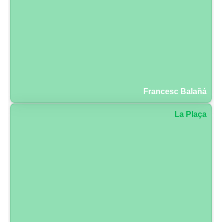
Francesc Balañá
La Plaça