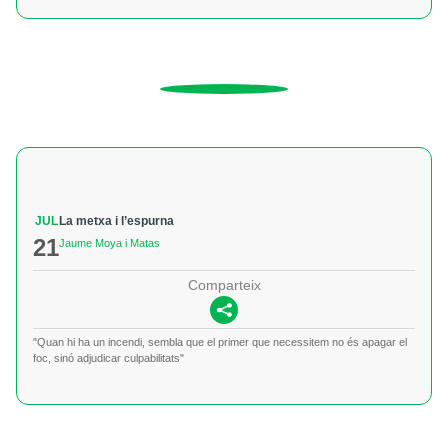
JUL
La metxa i l’espurna
21
Jaume Moya i Matas
Comparteix
"Quan hi ha un incendi, sembla que el primer que necessitem no és apagar el
foc, sinó adjudicar culpabilitats"