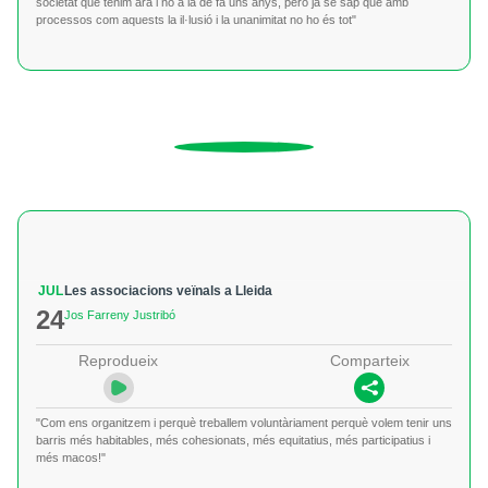
societat que tenim ara i no a la de fa uns anys, però ja se sap que amb
processos com aquests la il·lusió i la unanimitat no ho és tot"
JUL
Les associacions veïnals a Lleida
24
Jos Farreny Justribó
Reprodueix
Comparteix
"Com ens organitzem i perquè treballem voluntàriament perquè volem tenir uns
barris més habitables, més cohesionats, més equitatius, més participatius i
més macos!"