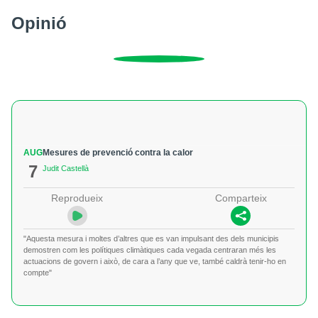
Opinió
AUG
Mesures de prevenció contra la calor
7
Judit Castellà
Reprodueix
Comparteix
"Aquesta mesura i moltes d’altres que es van impulsant des dels municipis
demostren com les polítiques climàtiques cada vegada centraran més les
actuacions de govern i això, de cara a l’any que ve, també caldrà tenir-ho en
compte"