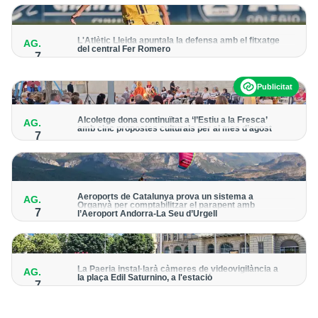
per detectar possibles punts calents
L'Atlètic Lleida apuntala la defensa amb el fitxatge
AG.
del central Fer Romero
7
Arriba per cobrir la lesió de llarga durada de Cristian Abreu
Publicitat
Alcoletge dona continuïtat a ‘l’Estiu a la Fresca’
AG.
amb cinc propostes culturals per al mes d’agost
7
Un dels grans protagonistes de la programació serà
l’astronomia amb ‘Alcoletge mira al cel’
Aeroports de Catalunya prova un sistema a
AG.
Organyà per comptabilitzar el parapent amb
7
l’Aeroport Andorra-La Seu d’Urgell
El dispositiu geolocalitza els parapentistes amb una aplicació
mòbil per donar pas als avions amb vols instrumentals
La Paeria instal·larà càmeres de videovigilància a
AG.
la plaça Edil Saturnino, a l'estació
7
A proposta del grup municipal de Junts