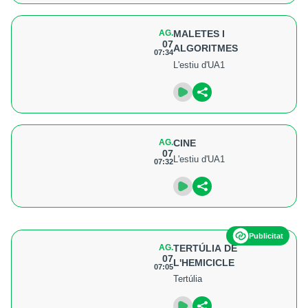
AG.
MALETES I
07
ALGORITMES
07:34
L'estiu d'UA1
AG.
CINE
07
L'estiu d'UA1
07:32
Publicitat
AG.
TERTÚLIA DE
07
L'HEMICICLE
07:05
Tertúlia