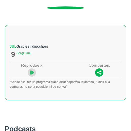
JUL
Gràcies i disculpes
9
Sergi Guiu
Reprodueix
Comparteix
"Sense ells, fer un programa d'actualitat esportiva lleidatana, 3 dies a la
setmana, no seria possible, ni de conya"
Podcasts