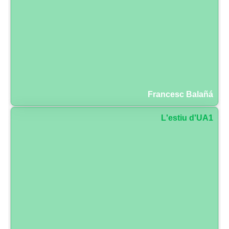
Francesc Balañá
L'estiu d'UA1