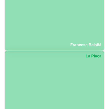
Francesc Balañá
La Plaça