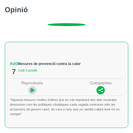
Opinió
AUG
Mesures de prevenció contra la calor
7
Judit Castellà
Reprodueix
Comparteix
"Aquesta mesura i moltes d’altres que es van impulsant des dels municipis
demostren com les polítiques climàtiques cada vegada centraran més les
actuacions de govern i això, de cara a l’any que ve, també caldrà tenir-ho en
compte"