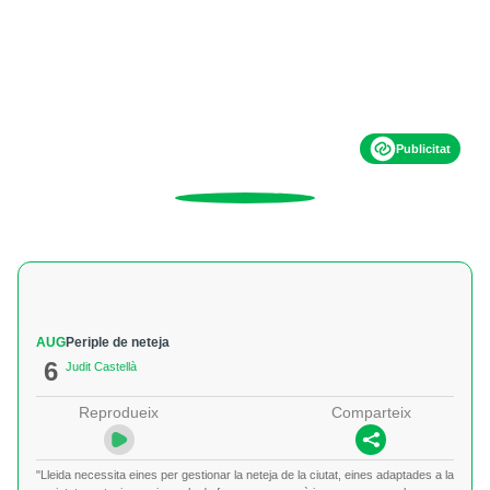
Publicitat
AUG
Periple de neteja
6
Judit Castellà
Reprodueix
Comparteix
"Lleida necessita eines per gestionar la neteja de la ciutat, eines adaptades a la