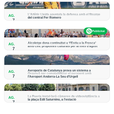
per detectar possibles punts calents
L'Atlètic Lleida apuntala la defensa amb el fitxatge
AG.
del central Fer Romero
7
Arriba per cobrir la lesió de llarga durada de Cristian Abreu
Publicitat
Alcoletge dona continuïtat a ‘l’Estiu a la Fresca’
AG.
amb cinc propostes culturals per al mes d’agost
7
Un dels grans protagonistes de la programació serà
l’astronomia amb ‘Alcoletge mira al cel’
Aeroports de Catalunya prova un sistema a
AG.
Organyà per comptabilitzar el parapent amb
7
l’Aeroport Andorra-La Seu d’Urgell
El dispositiu geolocalitza els parapentistes amb una aplicació
mòbil per donar pas als avions amb vols instrumentals
La Paeria instal·larà càmeres de videovigilància a
AG.
la plaça Edil Saturnino, a l'estació
7
A proposta del grup municipal de Junts