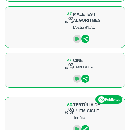
AG.
MALETES I
07
ALGORITMES
07:34
L'estiu d'UA1
AG.
CINE
07
L'estiu d'UA1
07:32
Publicitat
AG.
TERTÚLIA DE
07
L'HEMICICLE
07:05
Tertúlia