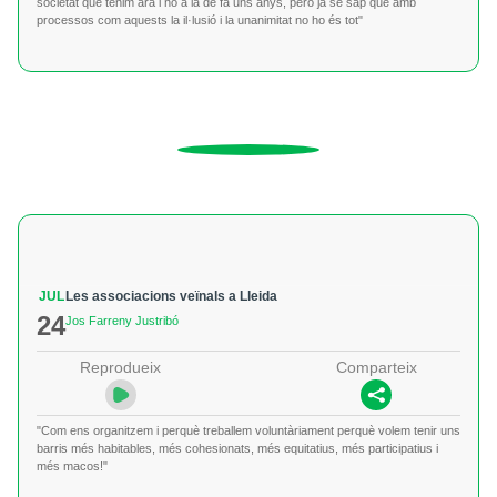
societat que tenim ara i no a la de fa uns anys, però ja se sap que amb
processos com aquests la il·lusió i la unanimitat no ho és tot"
JUL
Les associacions veïnals a Lleida
24
Jos Farreny Justribó
Reprodueix
Comparteix
"Com ens organitzem i perquè treballem voluntàriament perquè volem tenir uns
barris més habitables, més cohesionats, més equitatius, més participatius i
més macos!"