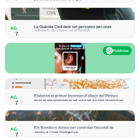
Els trens aniran recuperant la freqüència de pas habitual de
forma progressiva
La Guàrdia Civil deté set persones per onze
AG.
robatoris de coure, un al Segrià
7
El grup hauria robat 85 tones de coure en empreses d'Aragó i
Catalunya i en plantes fotovoltaiques de Castella-la Manxa
Publicitat
Elaboren el primer inventari d'allaus del Pirineu
AG.
amb la documentació de més de 20.000 fenòmens
7
Obra de l'Institut Cartogràfic i Geològic de Catalunya, amb
dades a partir del 1427
Els Bombers donen per controlat l'incendi de
AG.
Senet, a l'Alta Ribagorça
7
El cos manté la vigilància de la zona amb drons i mitjans aeris