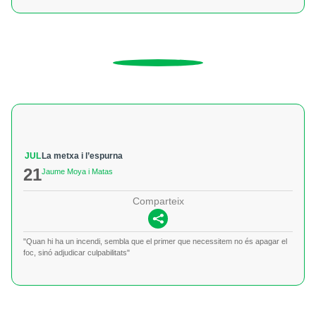
JUL
La metxa i l’espurna
21
Jaume Moya i Matas
Comparteix
"Quan hi ha un incendi, sembla que el primer que necessitem no és apagar el
foc, sinó adjudicar culpabilitats"