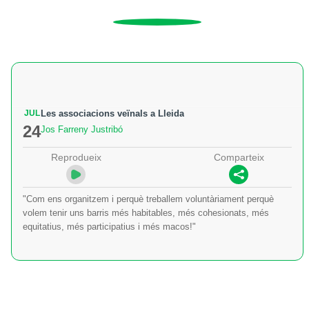
JUL
Les associacions veïnals a Lleida
24
Jos Farreny Justribó
Reprodueix
Comparteix
"Com ens organitzem i perquè treballem voluntàriament perquè
volem tenir uns barris més habitables, més cohesionats, més
equitatius, més participatius i més macos!"