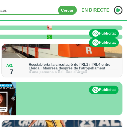
EN DIRECTE
Cercar
o pateix afectacions significatives
INICI
Publicitat
NOTÍCIES
Publicitat
PODCASTS
Reestablerta la circulació de l'RL3 i l'RL4 entre
AG.
PROGRAMES
Lleida i Manresa després de l'atropellament
7
d'una persona a Bell-lloc d'Urgell
ESPORTS
Els trens aniran recuperant la freqüència de pas
habitual de forma progressiva
CONTACTE
Publicitat