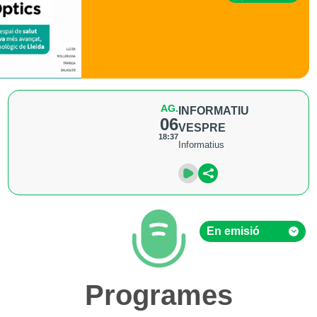
AG.
INFORMATIU
06
VESPRE
18:37
Informatius
En emisió
En emisió
Programes
Hemeroteca