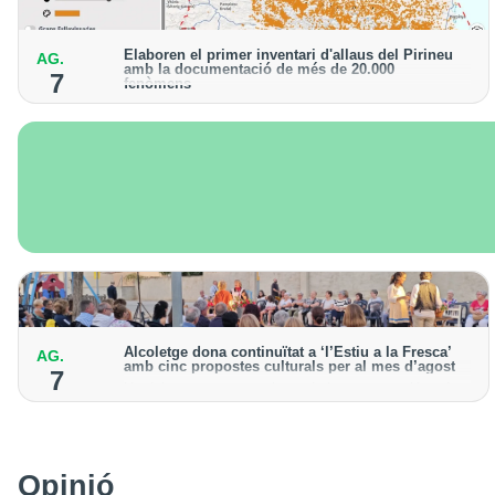
Elaboren el primer inventari d'allaus del Pirineu
AG.
amb la documentació de més de 20.000
7
fenòmens
Obra de l'Institut Cartogràfic i Geològic de Catalunya,
amb dades a partir del 1427
Alcoletge dona continuïtat a ‘l’Estiu a la Fresca’
AG.
amb cinc propostes culturals per al mes d’agost
7
Un dels grans protagonistes de la programació serà
l’astronomia amb ‘Alcoletge mira al cel’
Opinió