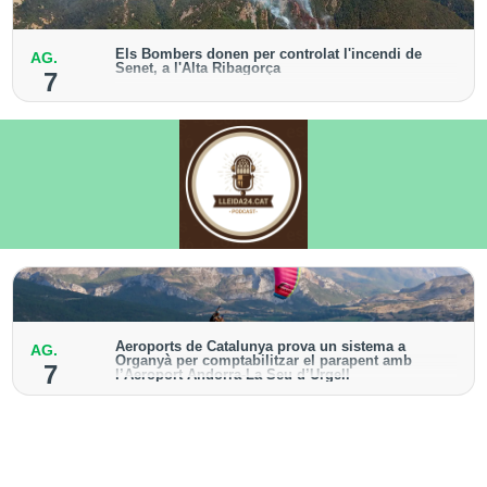
Els Bombers donen per controlat l'incendi de
AG.
Senet, a l'Alta Ribagorça
7
El cos manté la vigilància de la zona amb drons i
mitjans aeris per detectar possibles punts calents
Aeroports de Catalunya prova un sistema a
AG.
Organyà per comptabilitzar el parapent amb
7
l’Aeroport Andorra-La Seu d’Urgell
El dispositiu geolocalitza els parapentistes amb una
aplicació mòbil per donar pas als avions amb vols
instrumentals