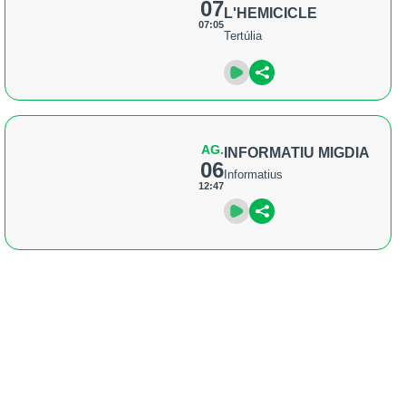
07
L'HEMICICLE
07:05
Tertúlia
AG.
INFORMATIU MIGDIA
06
Informatius
12:47