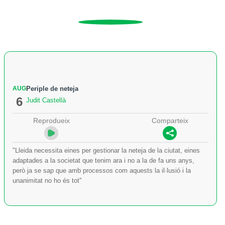
AUG
Periple de neteja
6
Judit Castellà
Reprodueix
Comparteix
"Lleida necessita eines per gestionar la neteja de la ciutat, eines
adaptades a la societat que tenim ara i no a la de fa uns anys,
però ja se sap que amb processos com aquests la il·lusió i la
unanimitat no ho és tot"