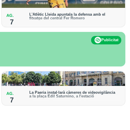
L'Atlètic Lleida apuntala la defensa amb el
AG.
fitxatge del central Fer Romero
7
Arriba per cobrir la lesió de llarga durada de Cristian
Abreu
Publicitat
La Paeria instal·larà càmeres de videovigilància
AG.
a la plaça Edil Saturnino, a l'estació
7
A proposta del grup municipal de Junts