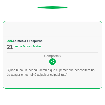
JUL
La metxa i l’espurna
21
Jaume Moya i Matas
Comparteix
"Quan hi ha un incendi, sembla que el primer que necessitem no
és apagar el foc, sinó adjudicar culpabilitats"