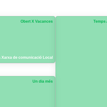
Obert X Vacances
Temps 
 Xarxa de comunicació Local
Un dia més