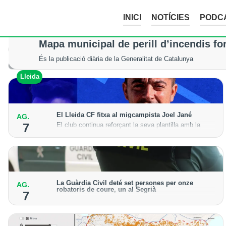
INICI
NOTÍCIES
PODC
La tempesta d’aquesta nit deixa pedreg
Mapa municipal de perill d’incendis fo
Tot i els xàfecs i la calamarsa, els cultius del Segrià, la Noguera
És la publicació diària de la Generalitat de Catalunya
Lleida
Lleida
El Lleida CF fitxa al migcampista Joel Jané
AG.
El club continua reforçant la seva plantilla amb la
7
incorporació del jugador lleidatà per a la temporada
2026-27
La Guàrdia Civil deté set persones per onze
AG.
robatoris de coure, un al Segrià
7
El grup hauria robat 85 tones de coure en empreses
d'Aragó i Catalunya i en plantes fotovoltaiques de
Castella-la Manxa