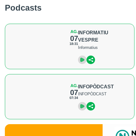
Podcasts
AG.
INFORMATIU
07
VESPRE
18:31
Informatius
AG.
INFOPÒDCAST
07
INFOPÒDCAST
07:34