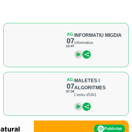
AG.
INFORMATIU MIGDIA
07
Informatius
12:47
AG.
MALETES I
07
ALGORITMES
07:34
L'estiu d'UA1
Publicitat