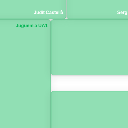
Judit Castellà
Serg
Juguem a UA1