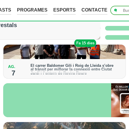
ASTS
PROGRAMES
ESPORTS
CONTACTE
ades de fins a 7 cm a Raimat, però la verema n
restals
 i l’Urgell no han sofert danys
Fa 7 hores
Fa 15 dies
El carrer Baldomer Gili i Roig de Lleida s’obre
AG.
al trànsit per millorar la connexió entre Ciutat
7
Jardí i l’entorn de Rovira Roure
S’ha urbanitzat un tram de 135 metres, que incorpora
voreres accessibles, arbrat i renovació dels serveis
urbans