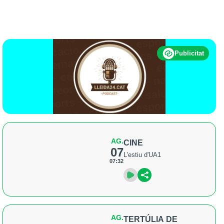
Publicitat
AG.
CINE
07
L'estiu d'UA1
07:32
AG.
TERTÚLIA DE