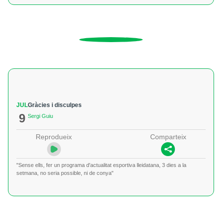
JUL
Gràcies i disculpes
9
Sergi Guiu
Reprodueix
Comparteix
"Sense ells, fer un programa d'actualitat esportiva lleidatana, 3 dies a la
setmana, no seria possible, ni de conya"