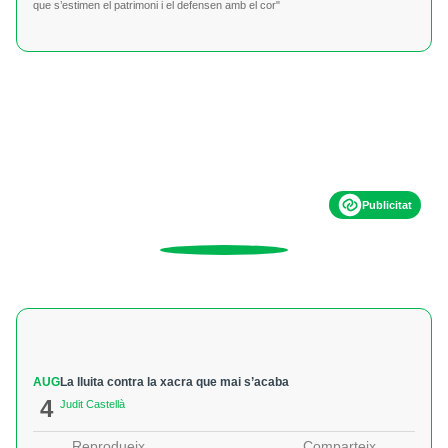
que s’estimen el patrimoni i el defensen amb el cor"
Publicitat
AUG
La lluita contra la xacra que mai s’acaba
4
Judit Castellà
Reprodueix
Comparteix