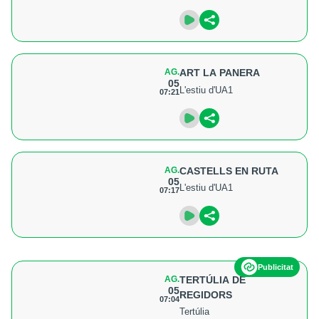
AG.
ART LA PANERA
05
L'estiu d'UA1
07:21
AG.
CASTELLS EN RUTA
05
L'estiu d'UA1
07:17
Publicitat
AG.
TERTÚLIA DE
05
REGIDORS
07:04
Tertúlia