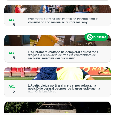
La consellera de Cultura, Sònia Hernández, ha assegurat que
el trasllat podria malmetre les pintures
Estamariu estrena una escola de cinema amb la
AG.
voluntat de consolidar-se durant tot l'any
5
Una dotzena d'alumnes han participat en un curs intensiu que
ha culminat amb el rodatge d'un curtmetratge
Publicitat
L'Ajuntament d'Aitona ha completat aquest mes
AG.
d’agost la renovació de tots els contenidors de
5
recollida selectiva del nucli antic
Durant la tasca s'han substituït els recipients petits destinats a
les fraccions de vidre, envasos, paper i cartró, matèria
orgànica i resta
L’Atlètic Lleida sortirà al mercat per reforçar la
AG.
posició de central després de la greu lesió que ha
5
patit Cristian Abreu
El defensa canari es va fer mal al genoll esquerre en una acció
fortuïta durant una sessió de treball i les proves mèdiques
definitives han confirmat una ruptura completa del lligament
encreuat anterior