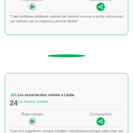
"Calen polítiques públiques valentes per abordar una xacra social i estructural i
cal, sobretot, que la vergonya canvïi de bàndol"
JUL
Les associacions veïnals a Lleida
24
Jos Farreny Justribó
Reprodueix
Comparteix
"Com ens organitzem i perquè treballem voluntàriament perquè volem tenir uns