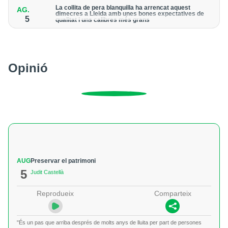
La collita de pera blanquilla ha arrencat aquest
AG.
dimecres a Lleida amb unes bones expectatives de
5
qualitat i uns calibres més grans
Segons les previsions del Departament d'Agricultura, aquesta
campanya es colliran a Catalunya 5.540 tones d’aquesta
varietat
Opinió
AUG
Preservar el patrimoni
5
Judit Castellà
Reprodueix
Comparteix
"És un pas que arriba després de molts anys de lluita per part de persones