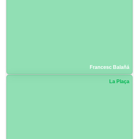
Francesc Balañá
La Plaça