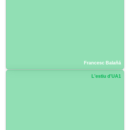
Francesc Balañá
L'estiu d'UA1