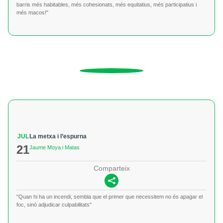
barris més habitables, més cohesionats, més equitatius, més participatius i
més macos!"
JUL
La metxa i l’espurna
21
Jaume Moya i Matas
Comparteix
"Quan hi ha un incendi, sembla que el primer que necessitem no és apagar el
foc, sinó adjudicar culpabilitats"