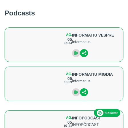
Podcasts
AG.
INFORMATIU VESPRE
05
Informatius
18:33
AG.
INFORMATIU MIGDIA
05
Informatius
13:09
Publicitat
AG.
INFOPÒDCAST
05
INFOPÒDCAST
07:21