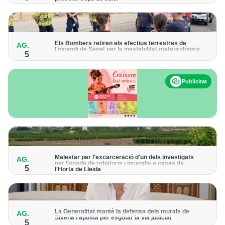
La prova pilot reparteix 45 dispositius i podria estendre's a
altres col·lectius com la Guàrdia Urbana
Els Bombers retiren els efectius terrestres de
AG.
l'incendi de Senet per la inestabilitat meteorològica
5
L'helicòpter bombarder continuarà fent descàrregues a la zona
alta del foc
Publicitat
Malestar per l'excarceració d'un dels investigats
AG.
per l'onada de robatoris i incendis a cases de
5
l'Horta de Lleida
Asaja reclama que s'apliqui la llei i Junts demana més vigilància
policial
La Generalitat manté la defensa dels murals de
AG.
Sixena i aposta per esgotar la via judicial
5