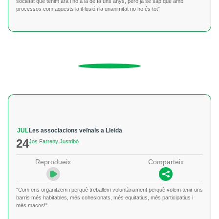
societat que tenim ara i no a la de fa uns anys, però ja se sap que amb
processos com aquests la il·lusió i la unanimitat no ho és tot"
JUL
Les associacions veïnals a Lleida
24
Jos Farreny Justribó
Reprodueix
Comparteix
"Com ens organitzem i perquè treballem voluntàriament perquè volem tenir uns
barris més habitables, més cohesionats, més equitatius, més participatius i
més macos!"