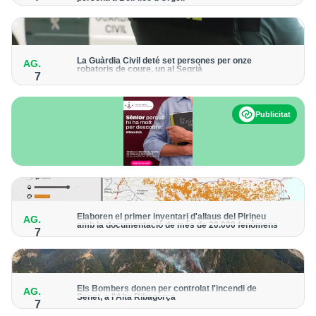
Els trens aniran recuperant la freqüència de pas habitual de
forma progressiva
La Guàrdia Civil deté set persones per onze
AG.
robatoris de coure, un al Segrià
7
El grup hauria robat 85 tones de coure en empreses d'Aragó i
Catalunya i en plantes fotovoltaiques de Castella-la Manxa
Publicitat
Elaboren el primer inventari d'allaus del Pirineu
AG.
amb la documentació de més de 20.000 fenòmens
7
Obra de l'Institut Cartogràfic i Geològic de Catalunya, amb
dades a partir del 1427
Els Bombers donen per controlat l'incendi de
AG.
Senet, a l'Alta Ribagorça
7
El cos manté la vigilància de la zona amb drons i mitjans aeris