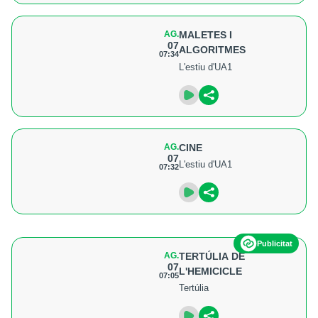
AG.
MALETES I
07
ALGORITMES
07:34
L'estiu d'UA1
AG.
CINE
07
L'estiu d'UA1
07:32
Publicitat
AG.
TERTÚLIA DE
07
L'HEMICICLE
07:05
Tertúlia