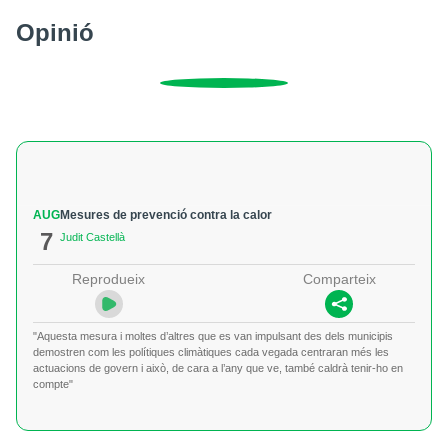
Opinió
AUG
Mesures de prevenció contra la calor
7
Judit Castellà
Reprodueix
Comparteix
"Aquesta mesura i moltes d’altres que es van impulsant des dels municipis
demostren com les polítiques climàtiques cada vegada centraran més les
actuacions de govern i això, de cara a l’any que ve, també caldrà tenir-ho en
compte"