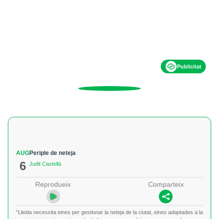
Publicitat
AUG
Periple de neteja
6
Judit Castellà
Reprodueix
Comparteix
"Lleida necessita eines per gestionar la neteja de la ciutat, eines adaptades a la