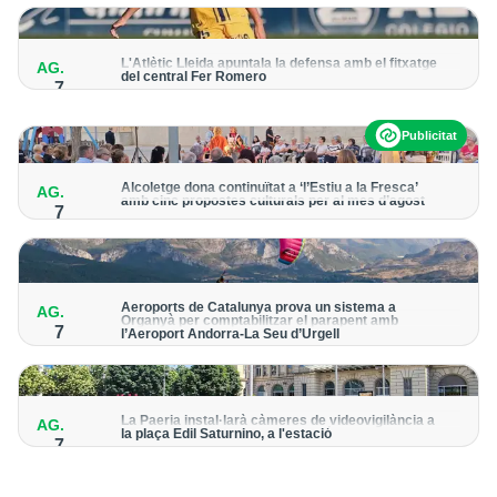
per detectar possibles punts calents
L'Atlètic Lleida apuntala la defensa amb el fitxatge
AG.
del central Fer Romero
7
Arriba per cobrir la lesió de llarga durada de Cristian Abreu
Publicitat
Alcoletge dona continuïtat a ‘l’Estiu a la Fresca’
AG.
amb cinc propostes culturals per al mes d’agost
7
Un dels grans protagonistes de la programació serà
l’astronomia amb ‘Alcoletge mira al cel’
Aeroports de Catalunya prova un sistema a
AG.
Organyà per comptabilitzar el parapent amb
7
l’Aeroport Andorra-La Seu d’Urgell
El dispositiu geolocalitza els parapentistes amb una aplicació
mòbil per donar pas als avions amb vols instrumentals
La Paeria instal·larà càmeres de videovigilància a
AG.
la plaça Edil Saturnino, a l'estació
7
A proposta del grup municipal de Junts