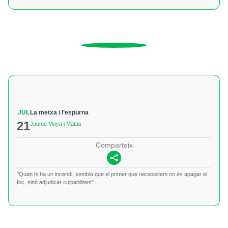
JUL
La metxa i l’espurna
21
Jaume Moya i Matas
Comparteix
"Quan hi ha un incendi, sembla que el primer que necessitem no és apagar el
foc, sinó adjudicar culpabilitats"