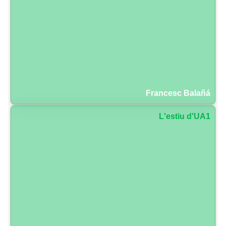
Francesc Balañá
L'estiu d'UA1