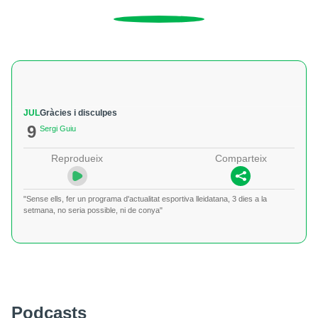
JUL
Gràcies i disculpes
9
Sergi Guiu
Reprodueix
Comparteix
"Sense ells, fer un programa d'actualitat esportiva lleidatana, 3 dies a la
setmana, no seria possible, ni de conya"
Podcasts