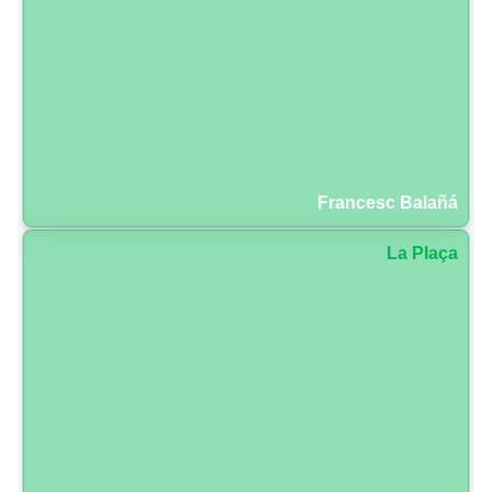
Francesc Balañá
La Plaça