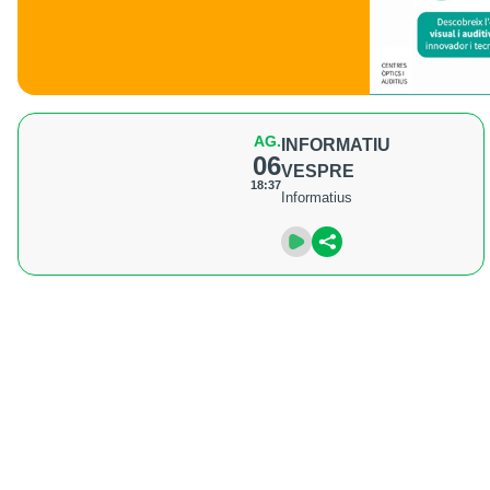
AG.
INFORMATIU
06
VESPRE
18:37
Informatius