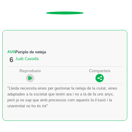
AUG
Periple de neteja
6
Judit Castellà
Reprodueix
Comparteix
"Lleida necessita eines per gestionar la neteja de la ciutat, eines
adaptades a la societat que tenim ara i no a la de fa uns anys,
però ja se sap que amb processos com aquests la il·lusió i la
unanimitat no ho és tot"