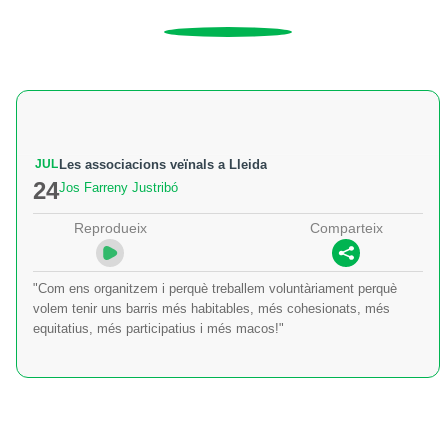
JUL
Les associacions veïnals a Lleida
24
Jos Farreny Justribó
Reprodueix
Comparteix
"Com ens organitzem i perquè treballem voluntàriament perquè
volem tenir uns barris més habitables, més cohesionats, més
equitatius, més participatius i més macos!"