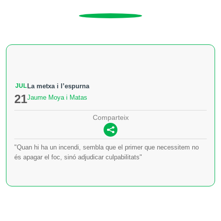
JUL
La metxa i l’espurna
21
Jaume Moya i Matas
Comparteix
"Quan hi ha un incendi, sembla que el primer que necessitem no
és apagar el foc, sinó adjudicar culpabilitats"