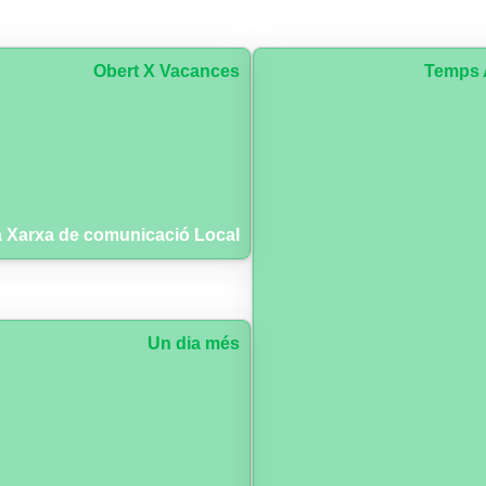
Obert X Vacances
Temps 
 Xarxa de comunicació Local
Un dia més