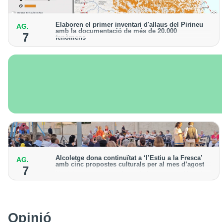
Elaboren el primer inventari d'allaus del Pirineu
AG.
amb la documentació de més de 20.000
7
fenòmens
Obra de l'Institut Cartogràfic i Geològic de Catalunya,
amb dades a partir del 1427
Alcoletge dona continuïtat a ‘l’Estiu a la Fresca’
AG.
amb cinc propostes culturals per al mes d’agost
7
Un dels grans protagonistes de la programació serà
l’astronomia amb ‘Alcoletge mira al cel’
Opinió