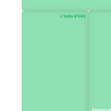
L'estiu d'UA1
Antoni La