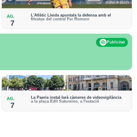
L'Atlètic Lleida apuntala la defensa amb el
AG.
fitxatge del central Fer Romero
7
Arriba per cobrir la lesió de llarga durada de Cristian
Abreu
Publicitat
La Paeria instal·larà càmeres de videovigilància
AG.
a la plaça Edil Saturnino, a l'estació
7
A proposta del grup municipal de Junts