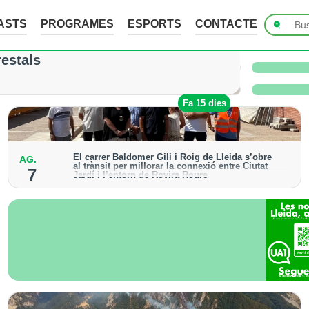
ASTS
PROGRAMES
ESPORTS
CONTACTE
ades de fins a 7 cm a Raimat, però la verema n
restals
 i l’Urgell no han sofert danys
Fa 4 hores
Fa 15 dies
El carrer Baldomer Gili i Roig de Lleida s’obre
AG.
al trànsit per millorar la connexió entre Ciutat
7
Jardí i l’entorn de Rovira Roure
S’ha urbanitzat un tram de 135 metres, que incorpora
voreres accessibles, arbrat i renovació dels serveis
urbans