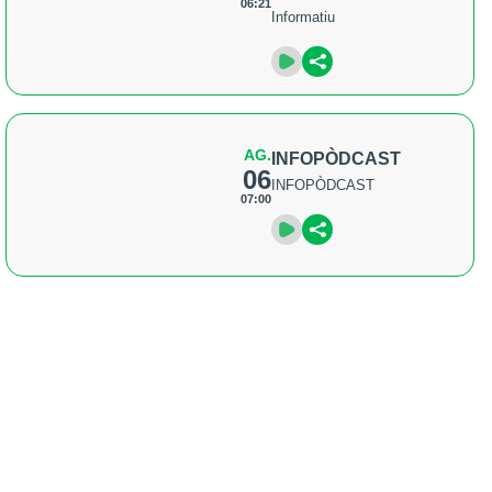
06:21
Informatiu
AG.
INFOPÒDCAST
06
INFOPÒDCAST
07:00