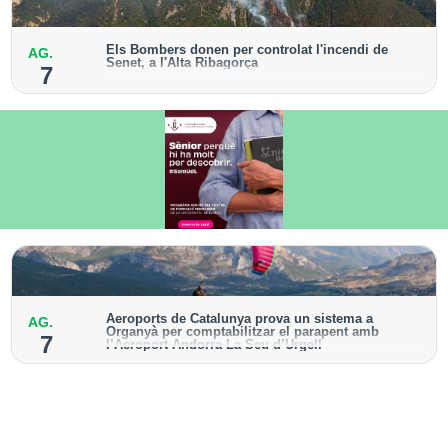
Els Bombers donen per controlat l'incendi de
AG.
Senet, a l'Alta Ribagorça
7
El cos manté la vigilància de la zona amb drons i
mitjans aeris per detectar possibles punts calents
Aeroports de Catalunya prova un sistema a
AG.
Organyà per comptabilitzar el parapent amb
7
l’Aeroport Andorra-La Seu d’Urgell
El dispositiu geolocalitza els parapentistes amb una
aplicació mòbil per donar pas als avions amb vols
instrumentals