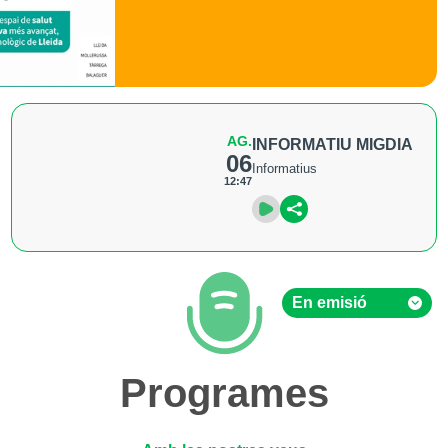
AG.
INFORMATIU MIGDIA
06
Informatius
12:47
En emisió
En emisió
Programes
Hemeroteca