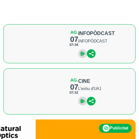
AG.
INFOPÒDCAST
07
INFOPÒDCAST
07:34
AG.
CINE
07
L'estiu d'UA1
07:32
Publicitat