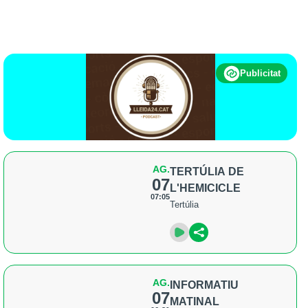
Publicitat
AG.
TERTÚLIA DE
07
L'HEMICICLE
07:05
Tertúlia
AG.
INFORMATIU
07
MATINAL