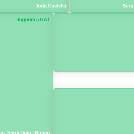
Judit Castellà
Serg
Juguem a UA1
so, Sergi Guiu i Ruben