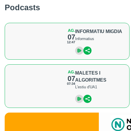
Podcasts
AG.
INFORMATIU MIGDIA
07
Informatius
12:47
AG.
MALETES I
07
ALGORITMES
07:34
L'estiu d'UA1