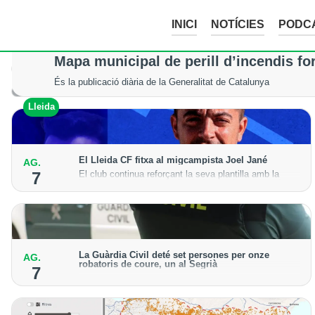
INICI
NOTÍCIES
PODC
La tempesta d’aquesta nit deixa pedreg
Mapa municipal de perill d’incendis fo
Tot i els xàfecs i la calamarsa, els cultius del Segrià, la Noguera
És la publicació diària de la Generalitat de Catalunya
Lleida
Lleida
El Lleida CF fitxa al migcampista Joel Jané
AG.
El club continua reforçant la seva plantilla amb la
7
incorporació del jugador lleidatà per a la temporada
2026-27
La Guàrdia Civil deté set persones per onze
AG.
robatoris de coure, un al Segrià
7
El grup hauria robat 85 tones de coure en empreses
d'Aragó i Catalunya i en plantes fotovoltaiques de
Castella-la Manxa