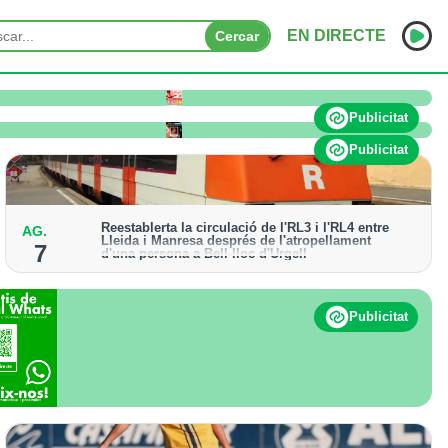
EN DIRECTE
Cercar
o pateix afectacions significatives
INICI
Publicitat
NOTÍCIES
Publicitat
PODCASTS
Reestablerta la circulació de l'RL3 i l'RL4 entre
AG.
PROGRAMES
Lleida i Manresa després de l'atropellament
7
d'una persona a Bell-lloc d'Urgell
ESPORTS
Els trens aniran recuperant la freqüència de pas
habitual de forma progressiva
CONTACTE
Publicitat