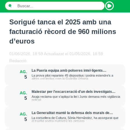
Sorigué tanca el 2025 amb una
INICI
facturació rècord de 960 milions
NOTÍCIES
d’euros
PODCASTS
01/06/2026, 18:59
Actualiazat el
01/06/2026, 18:59
Redacció
PROGRAMES
La Paeria equipa amb polseres intel·ligents
AG.
treballadors municipals que fan feina al carrer per
ESPORTS
La prova pilot reparteix 45 dispositius i podria estendre's a
5
prevenir cops de calor
altres col·lectius com la Guàrdia Urbana
CONTACTE
Malestar per l'excarceració d'un dels investigats
AG.
per l'onada de robatoris i incendis a cases de
Asaja reclama que s'apliqui la llei i Junts demana més vigilància
5
l'Horta de Lleida
policial
La Generalitat manté la defensa dels murals de
AG.
Sixena i aposta per esgotar la via judicial
La consellera de Cultura, Sònia Hernández, ha assegurat que
5
el trasllat podria malmetre les pintures