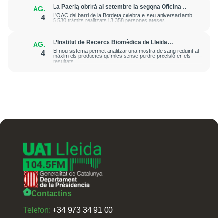
La Paeria obrirà al setembre la segona Oficina
AG.
d’Atenció Ciutadana de Barri al Secà de Sant Pere
L’OAC del barri de la Bordeta celebra el seu aniversari amb
4
5.530 tràmits realitzats i 3.358 persones ateses
L’Institut de Recerca Biomèdica de Lleida
AG.
desenvolupa una metodologia més ràpida i
El nou sistema permet analitzar una mostra de sang reduint al
4
sostenible per avançar en la medicina de precisió
màxim els productes químics sense perdre precisió en els
resultats
Contactins
Telefon:
+34 973 34 91 00