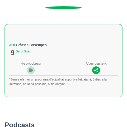
JUL
Gràcies i disculpes
9
Sergi Guiu
Reprodueix
Comparteix
"Sense ells, fer un programa d'actualitat esportiva lleidatana, 3 dies a la
setmana, no seria possible, ni de conya"
Podcasts