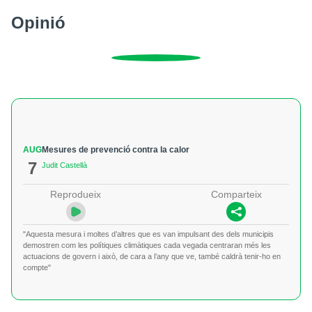
Opinió
AUG
Mesures de prevenció contra la calor
7
Judit Castellà
Reprodueix
Comparteix
"Aquesta mesura i moltes d’altres que es van impulsant des dels municipis
demostren com les polítiques climàtiques cada vegada centraran més les
actuacions de govern i això, de cara a l’any que ve, també caldrà tenir-ho en
compte"