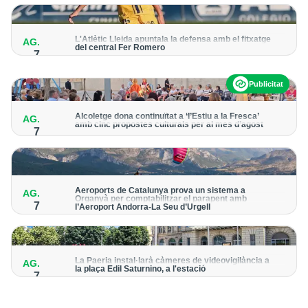
per detectar possibles punts calents
L'Atlètic Lleida apuntala la defensa amb el fitxatge
AG.
del central Fer Romero
7
Arriba per cobrir la lesió de llarga durada de Cristian Abreu
Publicitat
Alcoletge dona continuïtat a ‘l’Estiu a la Fresca’
AG.
amb cinc propostes culturals per al mes d’agost
7
Un dels grans protagonistes de la programació serà
l’astronomia amb ‘Alcoletge mira al cel’
Aeroports de Catalunya prova un sistema a
AG.
Organyà per comptabilitzar el parapent amb
7
l’Aeroport Andorra-La Seu d’Urgell
El dispositiu geolocalitza els parapentistes amb una aplicació
mòbil per donar pas als avions amb vols instrumentals
La Paeria instal·larà càmeres de videovigilància a
AG.
la plaça Edil Saturnino, a l'estació
7
A proposta del grup municipal de Junts