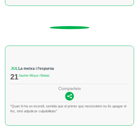
JUL
La metxa i l’espurna
21
Jaume Moya i Matas
Comparteix
"Quan hi ha un incendi, sembla que el primer que necessitem no és apagar el
foc, sinó adjudicar culpabilitats"