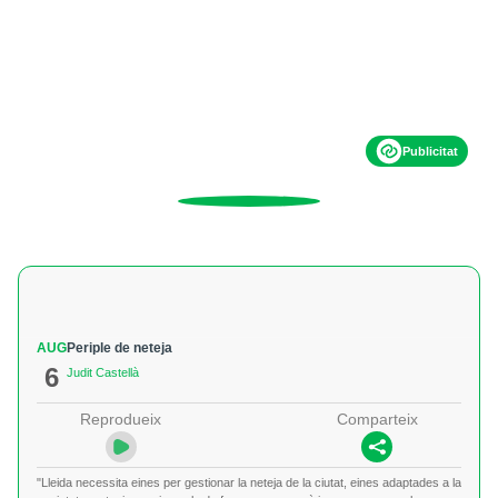
Publicitat
AUG
Periple de neteja
6
Judit Castellà
Reprodueix
Comparteix
"Lleida necessita eines per gestionar la neteja de la ciutat, eines adaptades a la