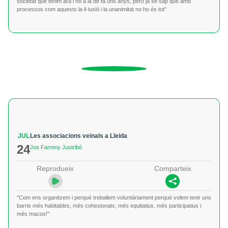
societat que tenim ara i no a la de fa uns anys, però ja se sap que amb
processos com aquests la il·lusió i la unanimitat no ho és tot"
JUL
Les associacions veïnals a Lleida
24
Jos Farreny Justribó
Reprodueix
Comparteix
"Com ens organitzem i perquè treballem voluntàriament perquè volem tenir uns
barris més habitables, més cohesionats, més equitatius, més participatius i
més macos!"