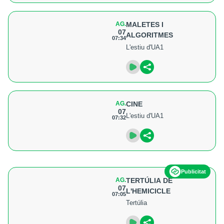
AG.
MALETES I
07
ALGORITMES
07:34
L'estiu d'UA1
AG.
CINE
07
L'estiu d'UA1
07:32
Publicitat
AG.
TERTÚLIA DE
07
L'HEMICICLE
07:05
Tertúlia