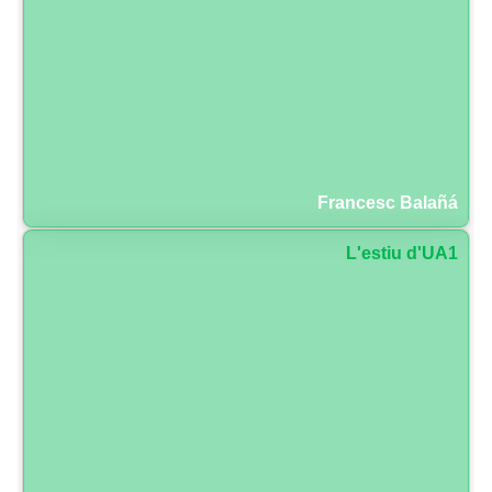
Francesc Balañá
L'estiu d'UA1