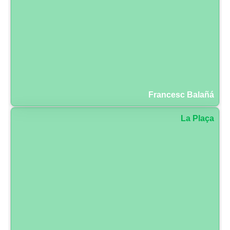
Francesc Balañá
La Plaça