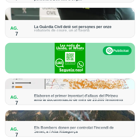
Els trens aniran recuperant la freqüència de pas habitual de
forma progressiva
La Guàrdia Civil deté set persones per onze
AG.
robatoris de coure, un al Segrià
7
El grup hauria robat 85 tones de coure en empreses d'Aragó i
Catalunya i en plantes fotovoltaiques de Castella-la Manxa
Publicitat
Elaboren el primer inventari d'allaus del Pirineu
AG.
amb la documentació de més de 20.000 fenòmens
7
Obra de l'Institut Cartogràfic i Geològic de Catalunya, amb
dades a partir del 1427
Els Bombers donen per controlat l'incendi de
AG.
Senet, a l'Alta Ribagorça
7
El cos manté la vigilància de la zona amb drons i mitjans aeris