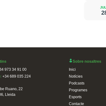
JUL
2
tins
Sobre nosaltres
34 973 34 91 00
Inici
p:
+34 689 035 224
Notícies
Podcasts
sbe Ruano, 22
Programes
06, Lleida
Esports
Contacte