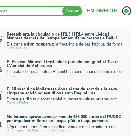
EN DIRECTE
Cercar
INICI
Reestablerta la circulació de l'RL3 i l'RL4 entre Lleida i
.
Manresa després de l'atropellament d'una persona a Bell-lloc
7
d'Urgell
Els trens aniran recuperant la freqüència de pas habitual de forma
NOTÍCIES
progressiva
PODCASTS
El Festival Minúscul trasllada la jornada inaugural al Teatre
.
L'Amistat de Mollerussa
6
PROGRAMES
El recital de la cantautora Raquel Lúa obrirà la cinquena edició del
cicle
ESPORTS
El Minúscul de Mollerussa dona el tret de sortida a la seva
.
cinquena edició aquest dijous amb Raquel Lúa
4
CONTACTE
Durant els dijous d’agost també hi passaran altres artistes com
Ferran Palau
Mollerussa aprova avançar més de 426.000 euros del PUOSC
.
per impulsar millores en l’espai públic i equipaments
1
L’Ajuntament també ha donat llum verda per unanimitat al nou
Reglament de Participació Ciutadana