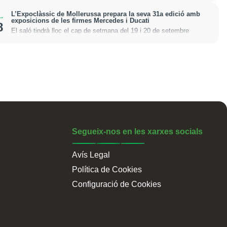
L’Expoclàssic de Mollerussa prepara la seva 31a edició amb
.
exposicions de les firmes Mercedes i Ducati
8
El saló tindrà lloc el cap de setmana del 19 i 20 de setembre
Segueix-nos en les xarxes socials
Avís Legal
Política de Cookies
Configuració de Cookies