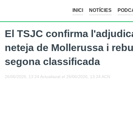
INICI
NOTÍCIES
PODC
El TSJC confirma l'adjudic
neteja de Mollerussa i rebut
segona classificada
26/06/2026, 13:24
Actualiazat el
26/06/2026, 13:24
ACN