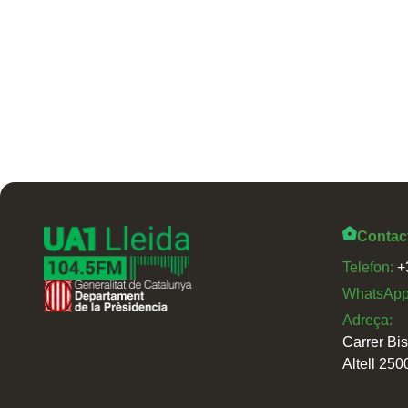
Contac
Telefon:
+
WhatsAp
Adreça:
Carrer Bi
Altell 250