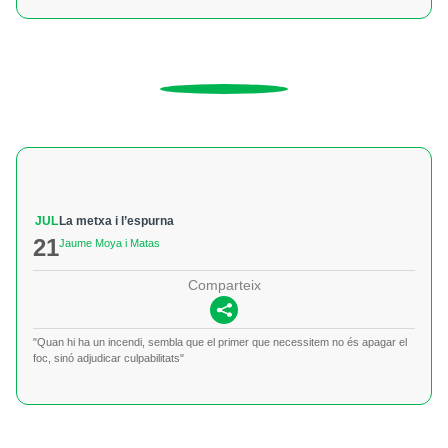
JUL
La metxa i l’espurna
21
Jaume Moya i Matas
Comparteix
"Quan hi ha un incendi, sembla que el primer que necessitem no és apagar el
foc, sinó adjudicar culpabilitats"