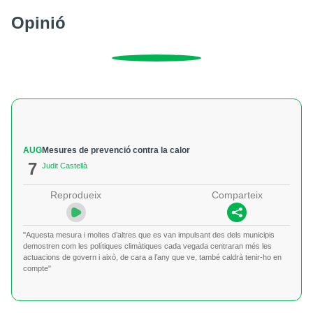
Opinió
AUG
Mesures de prevenció contra la calor
7
Judit Castellà
Reprodueix
Comparteix
"Aquesta mesura i moltes d’altres que es van impulsant des dels municipis
demostren com les polítiques climàtiques cada vegada centraran més les
actuacions de govern i això, de cara a l’any que ve, també caldrà tenir-ho en
compte"