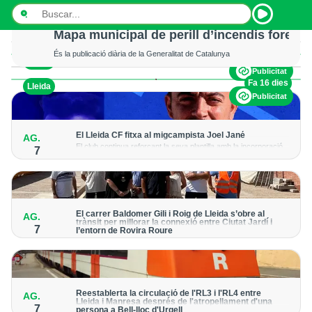
La tempesta d’aquesta nit deixa pedregades 
Tot i els xàfecs i la calamarsa, els cultius del Segrià, la Noguera i
Mapa municipal de perill d’incendis foresta
l’Urgell no han sofert danys
És la publicació diària de la Generalitat de Catalunya
Fa 1 dia
Lleida
INICI
Publicitat
Fa 16 dies
Lleida
NOTÍCIES
Publicitat
PODCASTS
El Lleida CF fitxa al migcampista Joel Jané
AG.
El club continua reforçant la seva plantilla amb la incorporació
PROGRAMES
7
del jugador lleidatà per a la temporada 2026-27
ESPORTS
CONTACTE
El carrer Baldomer Gili i Roig de Lleida s’obre al
AG.
trànsit per millorar la connexió entre Ciutat Jardí i
7
l’entorn de Rovira Roure
S’ha urbanitzat un tram de 135 metres, que incorpora voreres
accessibles, arbrat i renovació dels serveis urbans
Reestablerta la circulació de l'RL3 i l'RL4 entre
AG.
Lleida i Manresa després de l'atropellament d'una
7
persona a Bell-lloc d'Urgell