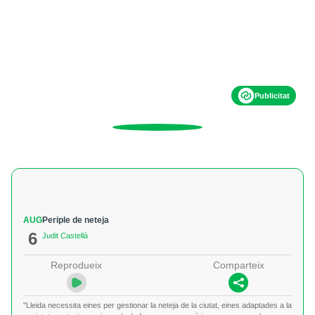
Publicitat
AUG
Periple de neteja
6
Judit Castellà
Reprodueix
Comparteix
"Lleida necessita eines per gestionar la neteja de la ciutat, eines adaptades a la