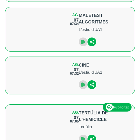
AG.
MALETES I
07
ALGORITMES
07:34
L'estiu d'UA1
AG.
CINE
07
L'estiu d'UA1
07:32
Publicitat
AG.
TERTÚLIA DE
07
L'HEMICICLE
07:05
Tertúlia