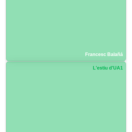
Francesc Balañá
L'estiu d'UA1