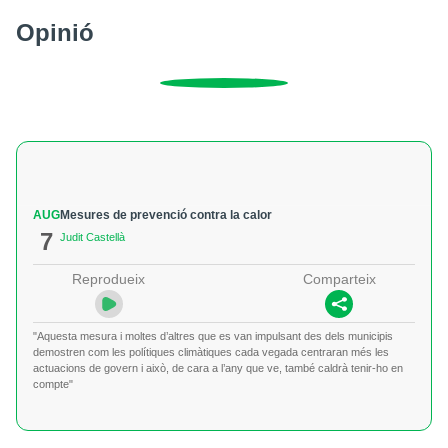
Opinió
AUG
Mesures de prevenció contra la calor
7
Judit Castellà
Reprodueix
Comparteix
"Aquesta mesura i moltes d’altres que es van impulsant des dels municipis
demostren com les polítiques climàtiques cada vegada centraran més les
actuacions de govern i això, de cara a l’any que ve, també caldrà tenir-ho en
compte"