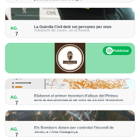
Els trens aniran recuperant la freqüència de pas habitual de
forma progressiva
La Guàrdia Civil deté set persones per onze
AG.
robatoris de coure, un al Segrià
7
El grup hauria robat 85 tones de coure en empreses d'Aragó i
Catalunya i en plantes fotovoltaiques de Castella-la Manxa
Publicitat
Elaboren el primer inventari d'allaus del Pirineu
AG.
amb la documentació de més de 20.000 fenòmens
7
Obra de l'Institut Cartogràfic i Geològic de Catalunya, amb
dades a partir del 1427
Els Bombers donen per controlat l'incendi de
AG.
Senet, a l'Alta Ribagorça
7
El cos manté la vigilància de la zona amb drons i mitjans aeris