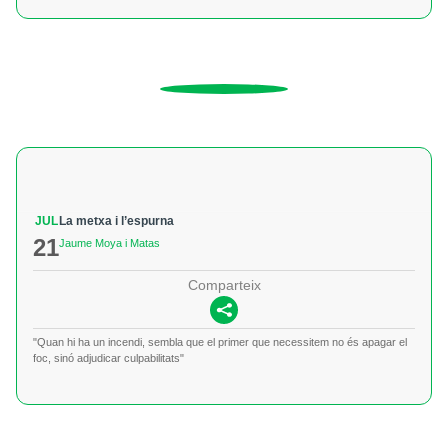
JUL
La metxa i l’espurna
21
Jaume Moya i Matas
Comparteix
"Quan hi ha un incendi, sembla que el primer que necessitem no és apagar el
foc, sinó adjudicar culpabilitats"