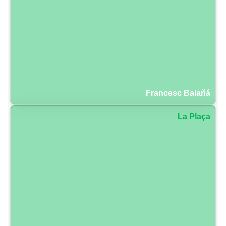
Francesc Balañá
La Plaça