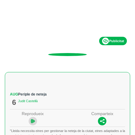
Publicitat
AUG
Periple de neteja
6
Judit Castellà
Reprodueix
Comparteix
"Lleida necessita eines per gestionar la neteja de la ciutat, eines adaptades a la