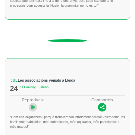
societat que tenim ara i no a la de fa uns anys, però ja se sap que amb
processos com aquests la il·lusió i la unanimitat no ho és tot"
JUL
Les associacions veïnals a Lleida
24
Jos Farreny Justribó
Reprodueix
Comparteix
"Com ens organitzem i perquè treballem voluntàriament perquè volem tenir uns
barris més habitables, més cohesionats, més equitatius, més participatius i
més macos!"