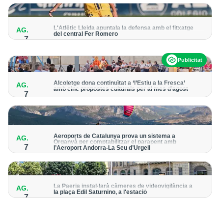
per detectar possibles punts calents
L'Atlètic Lleida apuntala la defensa amb el fitxatge
AG.
del central Fer Romero
7
Arriba per cobrir la lesió de llarga durada de Cristian Abreu
Publicitat
Alcoletge dona continuïtat a ‘l’Estiu a la Fresca’
AG.
amb cinc propostes culturals per al mes d’agost
7
Un dels grans protagonistes de la programació serà
l’astronomia amb ‘Alcoletge mira al cel’
Aeroports de Catalunya prova un sistema a
AG.
Organyà per comptabilitzar el parapent amb
7
l’Aeroport Andorra-La Seu d’Urgell
El dispositiu geolocalitza els parapentistes amb una aplicació
mòbil per donar pas als avions amb vols instrumentals
La Paeria instal·larà càmeres de videovigilància a
AG.
la plaça Edil Saturnino, a l'estació
7
A proposta del grup municipal de Junts