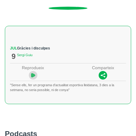
JUL
Gràcies i disculpes
9
Sergi Guiu
Reprodueix
Comparteix
"Sense ells, fer un programa d'actualitat esportiva lleidatana, 3 dies a la
setmana, no seria possible, ni de conya"
Podcasts