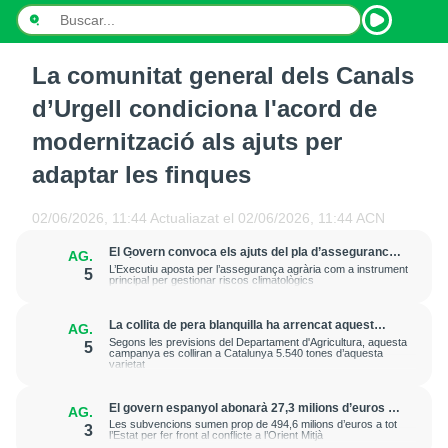
La comunitat general dels Canals
INICI
d’Urgell condiciona l'acord de
NOTÍCIES
modernització als ajuts per
adaptar les finques
PODCASTS
PROGRAMES
02/06/2026, 11:44
Actualiazat el
02/06/2026, 11:44
ACN
El Govern convoca els ajuts del pla d’assegurances
AG.
ESPORTS
agràries del 2026 amb un pressupost de 20 milions
L’Executiu aposta per l’assegurança agrària com a instrument
5
d’euros
principal per gestionar riscos climatològics
CONTACTE
La collita de pera blanquilla ha arrencat aquest
AG.
dimecres a Lleida amb unes bones expectatives de
Segons les previsions del Departament d'Agricultura, aquesta
5
qualitat i uns calibres més grans
campanya es colliran a Catalunya 5.540 tones d’aquesta
varietat
El govern espanyol abonarà 27,3 milions d’euros a
AG.
agricultors catalans en ajudes per comprar
Les subvencions sumen prop de 494,6 milions d’euros a tot
3
fertilitzants
l’Estat per fer front al conflicte a l’Orient Mitjà