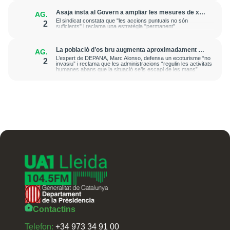
Asaja insta al Govern a ampliar les mesures de xoc
AG.
de control poblacional de conills durant tot l'any
El sindicat constata que "les accions puntuals no són
2
suficients" i reclama una estratègia "permanent"
La població d’os bru augmenta aproximadament un
AG.
10% l’any i s’expandeix al llarg dels Pirineus
L’expert de DEPANA, Marc Alonso, defensa un ecoturisme “no
2
invasiu” i reclama que les administracions “regulin les activitats
humanes abans que la situació se’ls escapi de les mans”
Contactins
Telefon:
+34 973 34 91 00