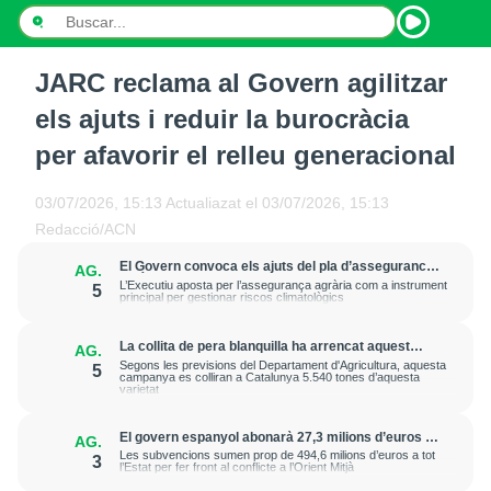
JARC reclama al Govern agilitzar
INICI
els ajuts i reduir la burocràcia
NOTÍCIES
per afavorir el relleu generacional
PODCASTS
03/07/2026, 15:13
Actualiazat el
03/07/2026, 15:13
Redacció/ACN
PROGRAMES
El Govern convoca els ajuts del pla d’assegurances
AG.
agràries del 2026 amb un pressupost de 20 milions
ESPORTS
L’Executiu aposta per l’assegurança agrària com a instrument
5
d’euros
principal per gestionar riscos climatològics
CONTACTE
La collita de pera blanquilla ha arrencat aquest
AG.
dimecres a Lleida amb unes bones expectatives de
Segons les previsions del Departament d'Agricultura, aquesta
5
qualitat i uns calibres més grans
campanya es colliran a Catalunya 5.540 tones d’aquesta
varietat
El govern espanyol abonarà 27,3 milions d’euros a
AG.
agricultors catalans en ajudes per comprar
Les subvencions sumen prop de 494,6 milions d’euros a tot
3
fertilitzants
l’Estat per fer front al conflicte a l’Orient Mitjà