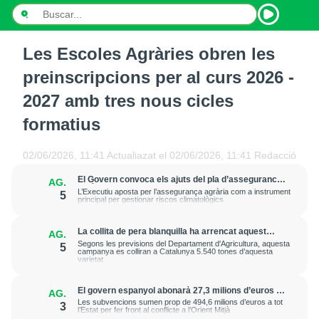
Les Escoles Agràries obren les
INICI
preinscripcions per al curs 2026 -
NOTÍCIES
2027 amb tres nous cicles
formatius
PODCASTS
PROGRAMES
02/06/2026, 11:41
Actualiazat el
02/06/2026, 11:41
Redacció
El Govern convoca els ajuts del pla d’assegurances
AG.
ESPORTS
agràries del 2026 amb un pressupost de 20 milions
L’Executiu aposta per l’assegurança agrària com a instrument
5
d’euros
principal per gestionar riscos climatològics
CONTACTE
La collita de pera blanquilla ha arrencat aquest
AG.
dimecres a Lleida amb unes bones expectatives de
Segons les previsions del Departament d'Agricultura, aquesta
5
qualitat i uns calibres més grans
campanya es colliran a Catalunya 5.540 tones d’aquesta
varietat
El govern espanyol abonarà 27,3 milions d’euros a
AG.
agricultors catalans en ajudes per comprar
Les subvencions sumen prop de 494,6 milions d’euros a tot
3
fertilitzants
l’Estat per fer front al conflicte a l’Orient Mitjà