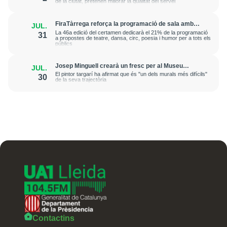
de la ciutat, pretenen millorar la qualitat del servei
FiraTàrrega reforça la programació de sala amb
JUL.
una dotzena d'espectacles
La 46a edició del certamen dedicarà el 21% de la programació
31
a propostes de teatre, dansa, circ, poesia i humor per a tots els
públics
Josep Minguell crearà un fresc per al Museu
JUL.
Benozzo Gozzoli a la Toscana
El pintor targarí ha afirmat que és "un dels murals més difícils"
30
de la seva trajectòria
Contactins