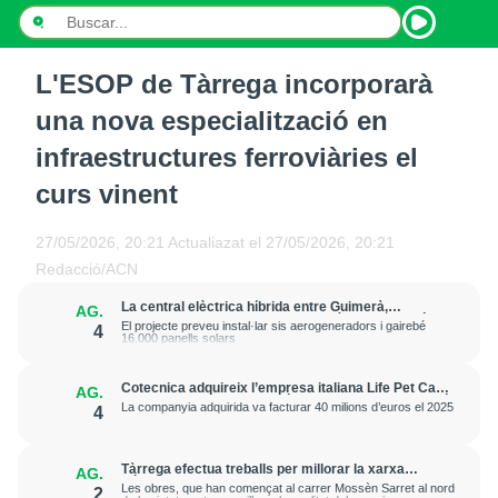
L'ESOP de Tàrrega incorporarà
INICI
una nova especialització en
NOTÍCIES
infraestructures ferroviàries el
curs vinent
PODCASTS
PROGRAMES
27/05/2026, 20:21
Actualiazat el
27/05/2026, 20:21
Redacció/ACN
ESPORTS
La central elèctrica híbrida entre Guimerà,
AG.
Ciutadilla i Passanant i Belltall obté la declaració
El projecte preveu instal·lar sis aerogeneradors i gairebé
4
CONTACTE
ambiental favorable
16.000 panells solars
Cotecnica adquireix l’empresa italiana Life Pet Care
AG.
i “reforça la seva expansió europea” en alimentació
La companyia adquirida va facturar 40 milions d’euros el 2025
4
animal
Tàrrega efectua treballs per millorar la xarxa
AG.
elèctrica i reforçar el subministrament
Les obres, que han començat al carrer Mossèn Sarret al nord
2