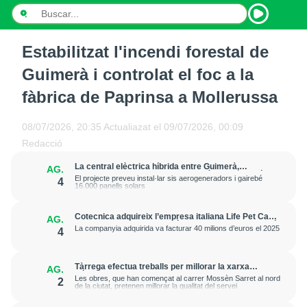
Estabilitzat l'incendi forestal de
INICI
Guimerà i controlat el foc a la
NOTÍCIES
fàbrica de Paprinsa a Mollerussa
PODCASTS
08/07/2026, 20:35
Actualiazat el
09/07/2026, 00:09
Redacció
PROGRAMES
La central elèctrica híbrida entre Guimerà,
AG.
Ciutadilla i Passanant i Belltall obté la declaració
ESPORTS
El projecte preveu instal·lar sis aerogeneradors i gairebé
4
ambiental favorable
16.000 panells solars
CONTACTE
Cotecnica adquireix l’empresa italiana Life Pet Care
AG.
i “reforça la seva expansió europea” en alimentació
La companyia adquirida va facturar 40 milions d’euros el 2025
4
animal
Tàrrega efectua treballs per millorar la xarxa
AG.
elèctrica i reforçar el subministrament
Les obres, que han començat al carrer Mossèn Sarret al nord
2
de la ciutat, pretenen millorar la qualitat del servei