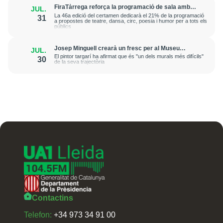
FiraTàrrega reforça la programació de sala amb
JUL.
una dotzena d'espectacles
La 46a edició del certamen dedicarà el 21% de la programació
31
a propostes de teatre, dansa, circ, poesia i humor per a tots els
públics
Josep Minguell crearà un fresc per al Museu
JUL.
Benozzo Gozzoli a la Toscana
El pintor targarí ha afirmat que és "un dels murals més difícils"
30
de la seva trajectòria
Contactins
Telefon:
+34 973 34 91 00