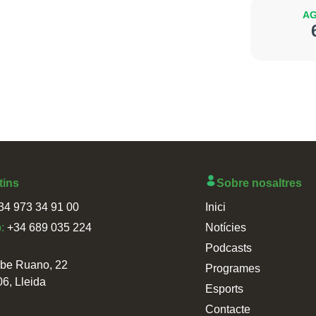
AG
tins
Sobre nosaltres
34 973 34 91 00
Inici
p:
+34 689 035 224
Notícies
Podcasts
sbe Ruano, 22
Programes
06, Lleida
Esports
Contacte