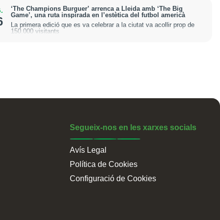
‘The Champions Burguer’ arrenca a Lleida amb ‘The Big
.
Game’, una ruta inspirada en l’estètica del futbol americà
6
La primera edició que es va celebrar a la ciutat va acollir prop de
150.000 visitants
Segueix-nos en les xarxes socials
Avís Legal
Política de Cookies
Configuració de Cookies