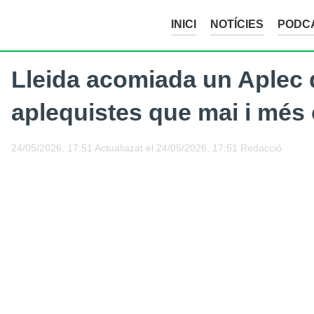
INICI
NOTÍCIES
PODC
Lleida acomiada un Aplec
aplequistes que mai i més o
24/05/2026, 17:51
Actualiazat el
24/05/2026, 17:51
Redacció