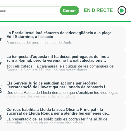
EN DIRECTE
Cercar
INICI
La Paeria instal·larà càmeres de videovigilància a la plaça
.
Edil Saturnino, a l'estació
7
A proposta del grup municipal de Junts
NOTÍCIES
PODCASTS
La tempesta d’aquesta nit ha deixat pedregades de fins a
.
7cm a Raimat, però la verema no ha patit afectacions
7
significatives
Tot i els xàfecs i la calamarsa, els cultius de les comarques del
PROGRAMES
Segrià, la Noguera i l’Urgell no han sofert danys
ESPORTS
Els Serveis Jurídics estudien accions per recórrer
.
l’excarceració de l’investigat per l’onada de robatoris i
6
incendis a l’Horta
CONTACTE
Des de la Paeria de Lleida demanen que s’analitzin les vies legals
disponibles després de la decisió judicial
Correus habilita a Lleida la seva Oficina Principal i la
.
sucursal de Lleida Ronda per a atendre les esmenes de
6
regularització de migrants
La presentació de les sol·licituds es podran fer fins al 30 de
setembre i no s’haurà de demanar cita prèvia