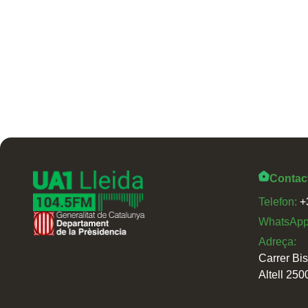
Contac
Telefon:
+
WhatsAp
Adreça:
Carrer Bi
Altell 250