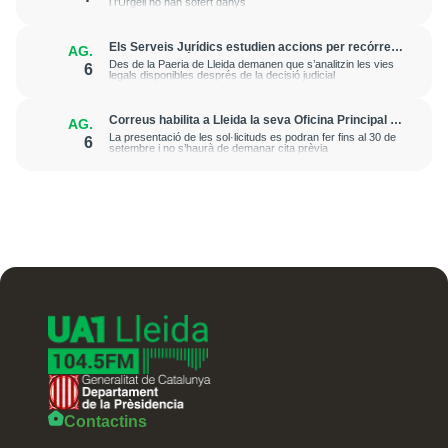
i l’Urgell no han sofert danys
Els Serveis Jurídics estudien accions per recórrer
AG.
l’excarceració de l’investigat per l’onada de
Des de la Paeria de Lleida demanen que s’analitzin les vies
6
robatoris i incendis a l’Horta
legals disponibles després de la decisió judicial
Correus habilita a Lleida la seva Oficina Principal i
AG.
la sucursal de Lleida Ronda per a atendre les
La presentació de les sol·licituds es podran fer fins al 30 de
6
esmenes de regularització de migrants
setembre i no s’haurà de demanar cita prèvia
Contactins