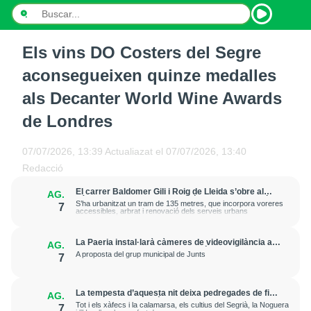
Els vins DO Costers del Segre
INICI
aconsegueixen quinze medalles
NOTÍCIES
als Decanter World Wine Awards
de Londres
PODCASTS
PROGRAMES
07/07/2026, 13:39
Actualiazat el
07/07/2026, 13:40
Redacció
ESPORTS
El carrer Baldomer Gili i Roig de Lleida s’obre al
AG.
trànsit per millorar la connexió entre Ciutat Jardí i
S’ha urbanitzat un tram de 135 metres, que incorpora voreres
7
CONTACTE
l’entorn de Rovira Roure
accessibles, arbrat i renovació dels serveis urbans
La Paeria instal·larà càmeres de videovigilància a
AG.
la plaça Edil Saturnino, a l'estació
A proposta del grup municipal de Junts
7
La tempesta d’aquesta nit deixa pedregades de fins
AG.
a 7 cm a Raimat, però la verema no pateix
Tot i els xàfecs i la calamarsa, els cultius del Segrià, la Noguera
7
afectacions significatives