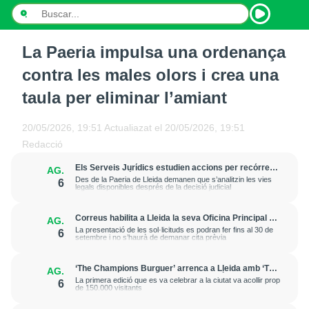
La Paeria impulsa una ordenança
INICI
contra les males olors i crea una
NOTÍCIES
taula per eliminar l’amiant
PODCASTS
20/05/2026, 19:51
Actualiazat el
20/05/2026, 19:51
Redacció
PROGRAMES
Els Serveis Jurídics estudien accions per recórrer
AG.
l’excarceració de l’investigat per l’onada de
ESPORTS
Des de la Paeria de Lleida demanen que s’analitzin les vies
6
robatoris i incendis a l’Horta
legals disponibles després de la decisió judicial
CONTACTE
Correus habilita a Lleida la seva Oficina Principal i
AG.
la sucursal de Lleida Ronda per a atendre les
La presentació de les sol·licituds es podran fer fins al 30 de
6
esmenes de regularització de migrants
setembre i no s’haurà de demanar cita prèvia
‘The Champions Burguer’ arrenca a Lleida amb ‘The
AG.
Big Game’, una ruta inspirada en l’estètica del futbol
La primera edició que es va celebrar a la ciutat va acollir prop
6
americà
de 150.000 visitants